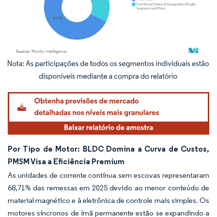
Imagem © Mordor Intelligence. O reuso requer atribuição conforme CC BY 4.0.
Por Tipo de Motor: BLDC Domina a Curva de Custos,
PMSM Visa a Eficiência Premium
As unidades de corrente contínua sem escovas representaram
68,71% das remessas em 2025 devido ao menor conteúdo de
material magnético e à eletrônica de controle mais simples. Os
motores síncronos de ímã permanente estão se expandindo a