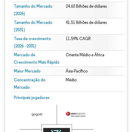
Tamanho do Mercado
24.63 Bilhões de dólares
(2026)
Tamanho do Mercado
41.51 Bilhões de dólares
(2031)
Taxa de crescimento
11.59% CAGR
(2026 - 2031)
Mercado de
Oriente Médio e África
Crescimento Mais Rápido
Maior Mercado
Ásia-Pacífico
Concentração do
Médio
Mercado
Imagem © Mordor Intelligence. O reuso requer atribuição conforme CC BY 4.0.
Principais jogadores