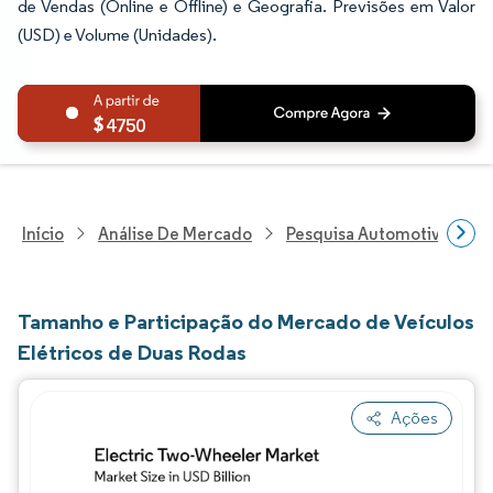
de Vendas (Online e Offline) e Geografia. Previsões em Valor
(USD) e Volume (Unidades).
4750
Início
Análise De Mercado
Pesquisa Automotiva
P
Tamanho e Participação do Mercado de Veículos
Elétricos de Duas Rodas
Ações