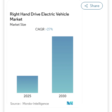
Share
Imagem © Mordor Intelligence. O reuso requer atribuição conforme CC BY 4.0.