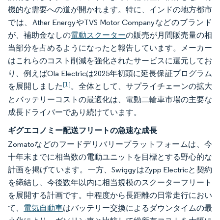
機的な需要への道が開かれます。特に、インドの地方都市
では、Ather EnergyやTVS Motor Companyなどのブランド
が、補助金なしの
電動スクーター
の販売が月間販売量の相
当部分を占めるようになったと報告しています。メーカー
はこれらのコスト削減を強化されたサービスに還元してお
り、例えばOla Electricは2025年初頭に延長保証プログラム
[1]
を展開しました
。全体として、サプライチェーンの拡大
とバッテリーコストの最適化は、電動二輪車市場の主要な
成長ドライバーであり続けています。
ギグエコノミー配送フリートの急速な成長
Zomatoなどのフードデリバリープラットフォームは、今
十年末までに相当数の電動ユニットを目標とする野心的な
計画を掲げています。一方、SwiggyはZypp Electricと契約
を締結し、今後数年以内に相当規模のスクーターフリート
を展開する計画です。中程度から長距離の日常走行におい
て、
電気自動車
はバッテリー交換によるダウンタイムの最