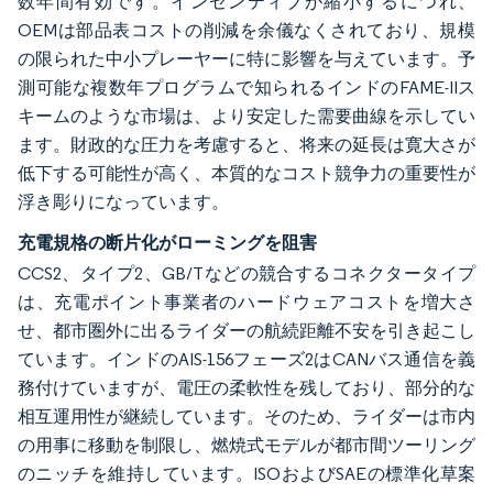
数年間有効です。インセンティブが縮小するにつれ、
OEMは部品表コストの削減を余儀なくされており、規模
の限られた中小プレーヤーに特に影響を与えています。予
測可能な複数年プログラムで知られるインドのFAME-IIス
キームのような市場は、より安定した需要曲線を示してい
ます。財政的な圧力を考慮すると、将来の延長は寛大さが
低下する可能性が高く、本質的なコスト競争力の重要性が
浮き彫りになっています。
充電規格の断片化がローミングを阻害
CCS2、タイプ2、GB/Tなどの競合するコネクタータイプ
は、充電ポイント事業者のハードウェアコストを増大さ
せ、都市圏外に出るライダーの航続距離不安を引き起こし
ています。インドのAIS-156フェーズ2はCANバス通信を義
務付けていますが、電圧の柔軟性を残しており、部分的な
相互運用性が継続しています。そのため、ライダーは市内
の用事に移動を制限し、燃焼式モデルが都市間ツーリング
のニッチを維持しています。ISOおよびSAEの標準化草案