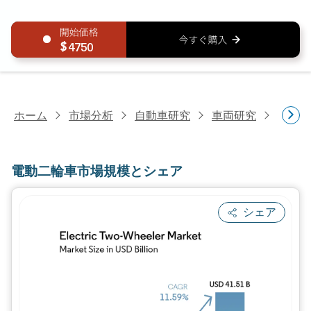
4750
ホーム
市場分析
自動車研究
車両研究
電動二
電動二輪車市場規模とシェア
シェア