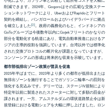
小化により、ガソリン車と比較して総所有コストを大幅に
削減できます。2024年、Gogoroはその広範な交換ステー
ションネットワークにより、UberおよびRapidoとフリート
契約を締結し、バンガロールおよびハイデラバードに拠点
[2]
を確立しました
。政府の義務化のもと、インドネシアの
GoToグループは今後数年以内にGojekフリートのかなりの
部分を電動化する軌道にあり、電気自動車推進におけるア
ジアの主導的役割を強調しています。台湾以外では標準化
された交換プロトコルの断片化が課題となっていますが、
コンソーシアムの形成は将来的な収束を示唆しています。
都市部低排出ゾーン政策が普及を促進
2025年半ばまでに、2023年より多くの都市が低排出または
無排出ゾーンを施行することでガソリン二輪車への罰則を
強化する見込みです。デリーでは、ステージIV規制により
特定年以前に製造されたスクーターに対して多額の罰金が
課されます。一方、アムステルダムの環状道路禁止令は新
規登録における電動シェアを大幅に押し上げました。ロン