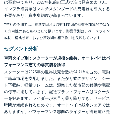
は審査中であり、2027年以前の正式批准は見込めません。
インフラ投資家はマルチスタンダードの充電器を導入する
必要があり、資本集約度が高まっています。
*当社の予測では、推進要因および抑制要因の影響を加算的ではな
く方向性のあるものとして扱います。影響予測は、ベースライン
成長、構成効果、および変数間の相互作用を反映しています。
セグメント分析
車両タイプ別：スクーターが規模を維持、オートバイはパ
フォーマンス志向の購買層を獲得
スクーターは2025年の世界販売台数の94.71%を占め、電動
二輪車市場を支配しました。またがり式のデザイン、シー
ト下収納、軽量フレームは、混雑した都市部の移動や宅配
の停車に適しています。配送プラットフォームはスクータ
ーを好みます。ライダーが素早く乗り降りでき、サービス
時間が短縮されるためです。オートバイは残余シェアでは
ありますが、パフォーマンス志向のライダーが高速道路走