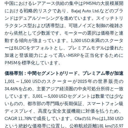
中国におけるレアアース供給の集中はPMSMの大規模展開
における戦略的リスクであり、Bajaj Auto Ltd.などのブラ
ンドはデュアルソーシングを進めています。スイッチトリ
ラクタンス型および誘導型は、可聴ノイズと制御の複雑さ
から依然として少数派です。モーターの選択は価格帯と連
動する傾向が強まっています。1,500 USD未満のスクータ
ーはBLDCをデフォルトとし、プレミアムモデルは優れた
加速と登坂能力によって高いMSRPを正当化するために
PMSMを標準化しています。
価格帯別：中間セグメントがリード、プレミアム帯が加速
1,001～1,500 USDのスクーターが2025年の世界販売の
34.46%を占め、主要アジア経済圏の中央可処分所得と一致
しています。3,001～5,000 USDセグメントは数量では少な
いものの、都市部の専門職が長期保証、スマートフォン級
ディスプレイ、高度な安全支援機能に対価を払うため、
CAGR 11.78%で成長しています。OlaのS1 Proは1,350 USD
という絶妙な価格帯に位置し、公称航続距離181 kmの3.97