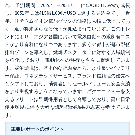
れ、予測期間（2026年～2031年）にCAGR 11.59%で成長
し、2031年には415億1,000万USDに達する見込みです。近
年、リチウムイオン電池パックの価格は大幅に低下してお
り、近い将来さらなる低下が見込まれています。このトレ
ンドにより、アジア各国において電気自動車の総所有コス
トがより有利になりつつあります。多くの都市が都市部低
排出ゾーンを導入し、燃焼式スクーターに対する入域規制
を強化しており、電動化への移行をさらに促進していま
す。競争環境は、基本的な補助金から、より長いバッテリ
ー保証、コネクテッドサービス、ブランド信頼性の優先へ
とシフトしており、消費者はリセールバリューと安全実績
をより重視するようになっています。ギグエコノミーを支
えるフリートは早期採用者として台頭しており、高い日常
使用頻度に伴う大幅な燃料節約効果の恩恵を受けていま
す。
主要レポートのポイント