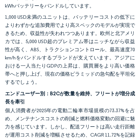
kWhバッテリーをバンドルしています。
1,000 USD未満のユニットは、バッテリーコストの低下に
よりわずかな追加費用でより高スペックのモデルが実現で
きるため、収益性が失われつつあります。欧州と北アメリ
カでは、5,000 USD超のプレミアム帯はニッチながら収益
性が高く、ABS、トラクションコントロール、最高速度70
km/hをバンドルするブランドが支えています。アジアに
おける一人当たりGDPの上昇は、購買層をより高い価格
帯へと押し上げ、現在の価格ピラミッドの急勾配を平坦化
するでしょう。
エンドユーザー別：B2Cが数量を維持、フリートが増分成
長を牽引
個人消費者が2025年の電動二輪車市場規模の73.37%を占
め、メンテナンスコストの削減と燃料価格変動の回避に魅
力を感じています。しかし、配送フリートは高い走行距離
が運用コスト削減を増幅させるため、CAGR 11.72%を記録