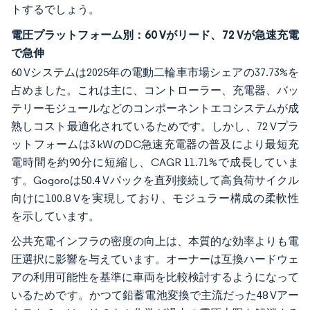
トするでしょう。
電圧プラットフォーム別：60 Vがリード、72 Vが急速充電
で急伸
60 Vシステムは2025年の電動二輪車市場シェアの37.73%を
占めました。これは主に、コントローラー、充電器、バッ
テリーモジュールなどのコンポーネントエコシステムが成
熟しコスト最適化されているためです。しかし、72 Vプラ
ットフォームは3 kWのDC急速充電器の普及により最短充
電時間を約90分に短縮し、CAGR 11.71%で成長していま
す。Gogoroは50.4 Vパックを直列接続して高負荷サイクル
向けに100.8 Vを実現しており、モジュラー構成の柔軟性
を示しています。
公共充電インフラの密度の向上は、本質的な効率よりも電
圧選択に影響を与えています。オーナーは互換ハードウェ
アの利用可能性を基準に車両を比較検討するようになって
いるためです。かつて鉛蓄電池変換で主流だった48 Vアー