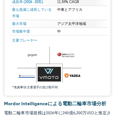
成長率 (2026 - 2031)
11.59% CAGR
最も急速に成長している
中東とアフリカ
市場
最大市場
アジア太平洋地域
市場集中度
中
画像 © Mordor Intelligence。再利用にはCC BY 4.0の表示が必要です。
主要プレーヤー
*免責事項:主要選手の並び順不同
Mordor Intelligenceによる電動二輪車市場分析
電動二輪車市場規模は2026年に240億6,300万USDと推定さ