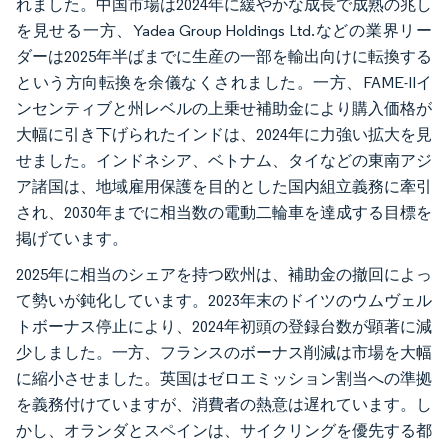
れました。中国市場は2024年に緩やかな成長で成熟の兆し
を見せる一方、Yadea Group Holdings Ltd.などの業界リー
ダーは2025年半ばまでに生産の一部を輸出向けに転換する
という方向転換を余儀なくされました。一方、FAME-IIイ
ンセンティブと州レベルの上乗せ補助金により購入価格が
大幅に引き下げられたインドは、2024年に力強い拡大を見
せました。インドネシア、ベトナム、タイなどの東南アジ
ア諸国は、地域雇用保護を目的とした国内組立義務に牽引
され、2030年までに相当数の電動二輪車を達成する目標を
掲げています。
2025年に相当のシェアを持つ欧州は、補助金の撤回によっ
て勢いが鈍化しています。2023年末のドイツのウムヴェル
トボーナス停止により、2024年初頭の登録台数が顕著に減
少しました。一方、フランスのボーナス削減は市場を大幅
に縮小させました。英国はゼロエミッション割当への準拠
を義務付けていますが、消費者の熱意は遅れています。し
かし、オランダとスペインは、サイクリングを優先する都