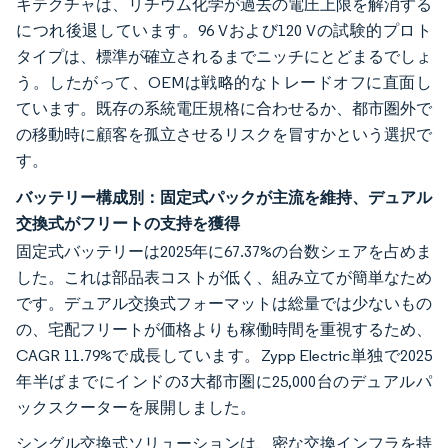
キテクチャは、リチウム化学が過去の電圧上限を解消する
につれ後退しています。96 Vおよび120 Vの試験的プロト
タイプは、標準が確立されるまでニッチにとどまるでしょ
う。したがって、OEMは戦略的なトレードオフに直面し
ています。既存の系統電圧規格に合わせるか、都市圏外で
の移動時に顧客を孤立させるリスクを冒すかという選択で
す。
バッテリー構成別：固定式パックが主流を維持、デュアル
交換式がフリートの支持を獲得
固定式バッテリーは2025年に67.37%の台数シェアを占めま
した。これは部品表コストが低く、組み立てが簡単なため
です。デュアル交換式フォーマットは総量では少ないもの
の、宅配フリートが価格よりも稼働時間を重視するため、
CAGR 11.79%で成長しています。Zypp Electric単独で2025
年半ばまでにインドの3大都市圏に25,000台のデュアルパ
ックスクーターを展開しました。
シングル交換式ソリューションは、密な交換インフラを持