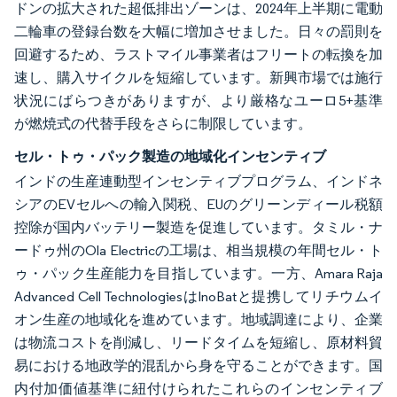
ドンの拡大された超低排出ゾーンは、2024年上半期に電動
二輪車の登録台数を大幅に増加させました。日々の罰則を
回避するため、ラストマイル事業者はフリートの転換を加
速し、購入サイクルを短縮しています。新興市場では施行
状況にばらつきがありますが、より厳格なユーロ5+基準
が燃焼式の代替手段をさらに制限しています。
セル・トゥ・パック製造の地域化インセンティブ
インドの生産連動型インセンティブプログラム、インドネ
シアのEVセルへの輸入関税、EUのグリーンディール税額
控除が国内バッテリー製造を促進しています。タミル・ナ
ードゥ州のOla Electricの工場は、相当規模の年間セル・ト
ゥ・パック生産能力を目指しています。一方、Amara Raja
Advanced Cell TechnologiesはInoBatと提携してリチウムイ
オン生産の地域化を進めています。地域調達により、企業
は物流コストを削減し、リードタイムを短縮し、原材料貿
易における地政学的混乱から身を守ることができます。国
内付加価値基準に紐付けられたこれらのインセンティブ