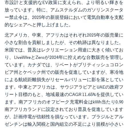
市設計と支援的なEV政策に支えられ、より明るい輝きを
放っています。特に、アムステルダムのガソリンスクータ
ー禁止令は、2025年の新規登録において電気自動車を支配
的なシェアへと押し上げました。
北アメリカ、中東、アフリカはそれぞれ2025年の販売量に
小さな割合を貢献しましたが、その軌跡は異なりました。
米国では、普及はレクリエーション用途に大きく傾いてお
り、LiveWireとZeroが2024年に控えめな台数販売を管理し
ています。カナダでは、リベートがブリティッシュコロン
ビア州とケベック州での販売を促進していますが、寒冷地
による航続距離損失がリセールバリューに影を落としてい
ます。中東とアフリカは、サウジアラビアとUAEの政府フ
リート目標のもと、地域最速のCAGR 11.65%を提供してい
ます。南アフリカのオフピーク充電料金はkWh当たり0.90
南アフリカランドに設定されており普及を促進しています
が、計画停電が信頼性を損なっています。ブラジルとアル
ゼンチンは輸入関税と国内組立の不足により規模が小さい