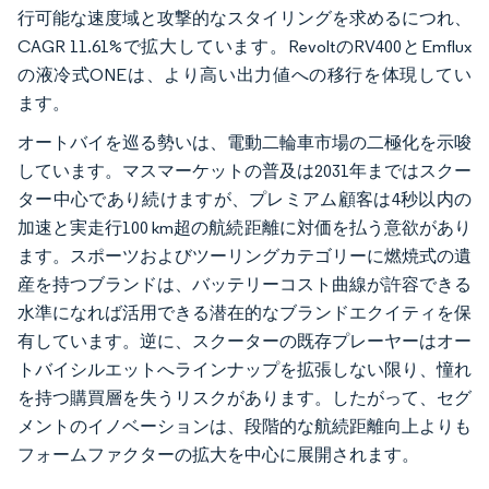
行可能な速度域と攻撃的なスタイリングを求めるにつれ、
CAGR 11.61%で拡大しています。RevoltのRV400とEmflux
の液冷式ONEは、より高い出力値への移行を体現してい
ます。
オートバイを巡る勢いは、電動二輪車市場の二極化を示唆
しています。マスマーケットの普及は2031年まではスクー
ター中心であり続けますが、プレミアム顧客は4秒以内の
加速と実走行100 km超の航続距離に対価を払う意欲があり
ます。スポーツおよびツーリングカテゴリーに燃焼式の遺
産を持つブランドは、バッテリーコスト曲線が許容できる
水準になれば活用できる潜在的なブランドエクイティを保
有しています。逆に、スクーターの既存プレーヤーはオー
トバイシルエットへラインナップを拡張しない限り、憧れ
を持つ購買層を失うリスクがあります。したがって、セグ
メントのイノベーションは、段階的な航続距離向上よりも
フォームファクターの拡大を中心に展開されます。