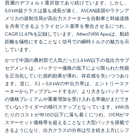
買層のデフォルト選択肢であり続けています。しかし、
5.0 kW超クラスは最も成長が速く、ASEAN諸国やラテンア
メリカの規制当局が高出力スクーターを自動車と幹線道路
を共有できるようライセンス基準を整合させるにつれ、
CAGR 11.67%を記録しています。Atherの450 Apexは、航続
距離を犠牲にすることなく信号での瞬時トルクの魅力を示
しています。
かつて中国の農村部で人気だった1.0 kW以下の低出力サブ
セグメントは、バッテリー価格の低下により限られた性能
を正当化していた節約効果が薄れ、存在感を失いつつあり
ます。逆に、3.1～5.0 kWの中出力帯は、エントリースク
ーターからアップグレードするが、より大きなバッテリー
の価格プレミアムや重量増加を受け入れる準備がまだでき
ていないライダーの移行ステップとなっています。kWh当
たりのコストが90 USD以下に落ち着くにつれ、OEMがマ
スマーケット価格帯を超えることなく大型パックを搭載で
きるようになり、出力クラスの分布は引き続き上方にシフ