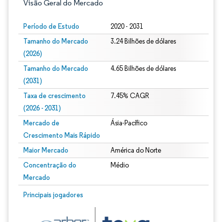
Visão Geral do Mercado
Período de Estudo
2020 - 2031
Tamanho do Mercado
3.24 Bilhões de dólares
(2026)
Tamanho do Mercado
4.65 Bilhões de dólares
(2031)
Taxa de crescimento
7.45% CAGR
(2026 - 2031)
Mercado de
Ásia-Pacífico
Crescimento Mais Rápido
Maior Mercado
América do Norte
Concentração do
Médio
Mercado
Imagem © Mordor Intelligence. O reuso requer atribuição conforme CC BY 4.0.
Principais jogadores