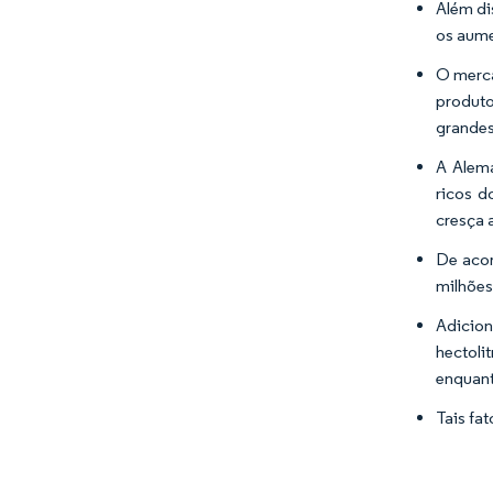
Além di
os aume
O merca
produto
grandes
A Alema
ricos d
cresça 
De acor
milhões
Adicion
hectoli
enquant
Tais fa