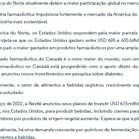
ca do Norte atualmente detém a maior participação global no mer
tria farmacêutica impulsiona fortemente o mercado da América do 
ústria mais sustentável.
ica do Norte, os Estados Unidos respondem pela maior parcela 
rojeta-se que os Estados Unidos gastem entre USD 605 e 635 bi
 o país o maior gastador em produtos farmacêuticos por uma ampl
ado farmacêutico do Canadá é o nono maior do mundo, com uma 
farmacêutico no Canadá está progredindo com o apoio direto do
anunciou novos investimentos em pesquisa sobre diabetes.
mente, o setor de alimentos e bebidas registrou crescimento ex
o estudado.
o de 2022, a Nestlé anunciou seus planos de investir USD 675 milh
, nos Estados Unidos, para produzir bebidas, incluindo cremes par
dores por produtos de origem vegetal aumenta. Espera-se que a pl
almente, há uma demanda crescente por químicos de fermentação d
imentos e bebidas.