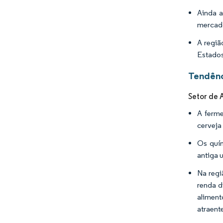
Ainda a
mercado
A regiã
Estados
Tendênc
Setor de 
A ferme
cerveja
Os quím
antiga 
Na regi
renda d
alimen
atraente