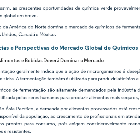
ssim, as crescentes oportunidades de química verde provavelmen
 global em breve.
o da América do Norte domina o mercado de químicos de ferment
 Unidos, Canadá e México.
ias e Perspectivas do Mercado Global de Químicos
Alimentos e Bebidas Deverá Dominar o Mercado
ntação geralmente indica que a ação de microrganismos é desejá
 e sidra. A fermentação também é utilizada para produzir laticínios e
icos de fermentação são altamente demandados pela indústria de
utilizada pelos seres humanos para produzir alimentos mais seguros,
ão Ásia-Pacífico, a demanda por alimentos processados está cres
isponível da população, ao crescimento de profissionais em ativid
tos prontos para consumo, pois exigem consideravelmente men
s e resistentes.