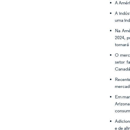
A Améri
A indús
uma ind
Na Amér
2024, p
tornará
O merc
setor 
Canadá 
Recente
mercad
Em març
Arizona
consumi
Adicion
e de al