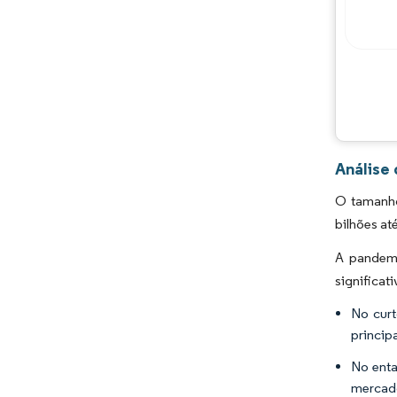
Análise
O tamanho
bilhões at
A pandem
significat
No curt
princip
No enta
mercad