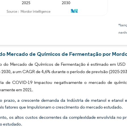
Imagem © Mordor Intelligence. O reuso requer atribuição conforme CC BY 4.0.
*Isen
nenhu
 do Mercado de Químicos de Fermentação por Mordor
 do Mercado de Químicos de Fermentação é estimado em USD 202
é 2030, a um CAGR de 4,6% durante o período de previsão (2025-203
ia de COVID-19 impactou negativamente o mercado de químico
ivamente em 2021.
o prazo, a crescente demanda da indústria de metanol e etanol
ais fatores que impulsionam o crescimento do mercado estudado.
nto, os altos custos decorrentes da complexidade envolvida no pr
o estudado.