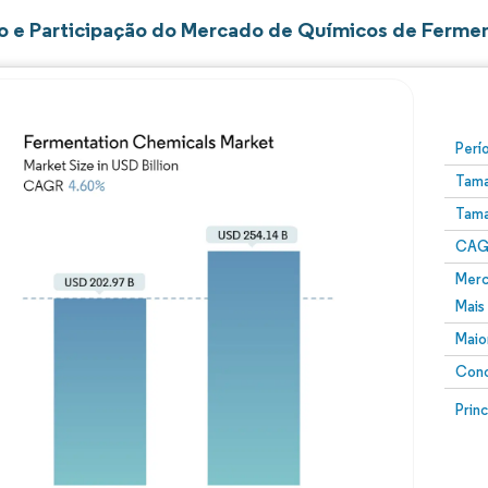
 e Participação do Mercado de Químicos de Ferme
Perí
Tama
Tama
CAGR
Merc
Mais
Maio
Conc
Prin