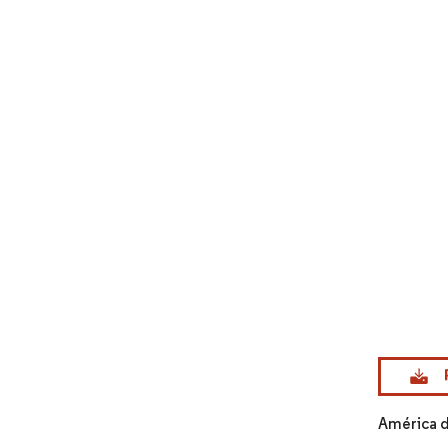
Imagem © Mo
América 