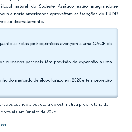
lcool natural do Sudeste Asiático estão integrando-se
ropeus e norte-americanos aproveitam as isenções do EUDR
íveis ao desmatamento.
 enquanto as rotas petroquímicas avançam a uma CAGR de
; os cuidados pessoais têm previsão de expansão a uma
manho do mercado de álcool graxo em 2025 e tem projeção
rados usando a estrutura de estimativa proprietária da
sponíveis em janeiro de 2026.
axo