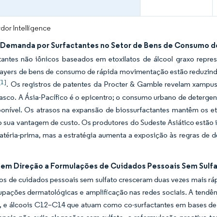
dor Intelligence
Demanda por Surfactantes no Setor de Bens de Consumo 
tantes não iônicos baseados em etoxilatos de álcool graxo repre
layers de bens de consumo de rápida movimentação estão reduzin
[1]
. Os registros de patentes da Procter & Gamble revelam xampu
asco. A Ásia-Pacífico é o epicentro; o consumo urbano de detergen
ponível. Os atrasos na expansão de biossurfactantes mantêm os et
o sua vantagem de custo. Os produtores do Sudeste Asiático estão
matéria-prima, mas a estratégia aumenta a exposição às regras d
em Direção a Formulações de Cuidados Pessoais Sem Sulfa
os de cuidados pessoais sem sulfato cresceram duas vezes mais rá
upações dermatológicas e amplificação nas redes sociais. A tendê
, e álcoois C12–C14 que atuam como co-surfactantes em bases d