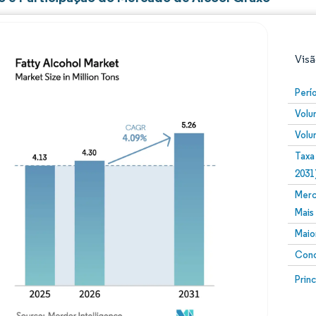
Visã
Perí
Volu
Volu
Taxa
2031
Merc
Imagem © Mordor Intelligence. O reuso requer atribuiç
Mais
Maio
Conc
Image
Prin