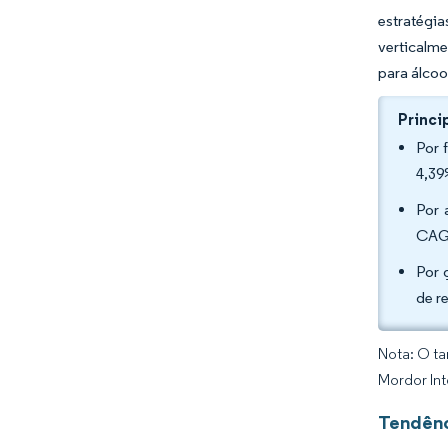
estratégi
verticalm
para álco
Princi
Por 
4,39
Por 
CAGR
Por 
de r
Nota: O ta
Mordor Int
Tendênc