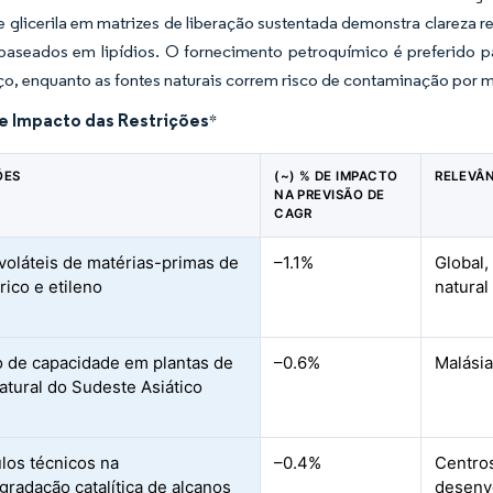
 glicerila em matrizes de liberação sustentada demonstra clareza r
 baseados em lipídios. O fornecimento petroquímico é preferido p
ço, enquanto as fontes naturais correm risco de contaminação por m
de Impacto das Restrições
*
ÕES
(~) % DE IMPACTO
RELEVÂ
NA PREVISÃO DE
CAGR
voláteis de matérias-primas de
–1.1%
Global,
rico e etileno
natural
 de capacidade em plantas de
–0.6%
Malásia
natural do Sudeste Asiático
los técnicos na
–0.4%
Centros
gradação catalítica de alcanos
desenvo