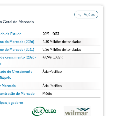
Ações
o Geral do Mercado
odo de Estudo
2021 - 2031
me do Mercado (2026)
4.30 Milhões de toneladas
me do Mercado (2031)
5.26 Milhões de toneladas
 de crescimento (2026 -
4.09% CAGR
)
ado de Crescimento
Ásia-Pacífico
ão conforme CC BY 4.0.
 Rápido
r Mercado
Ásia-Pacífico
entração do Mercado
Médio
m © Mordor Intelligence. O reuso requer atribuição conforme CC BY 4.0.
cipais jogadores