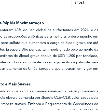
anos)
de Rápida Movimentação
sentaram 40% do uso global de surfactantes em 2024, e os
do as proporções aniônicas para melhorar o desempenho em
s sem sulfato que aumentam a carga de álcool graxo em até
tes já supera 8 kg per capita, impulsionado pelo aumento da
oxilatos de álcool graxo abaixo de USD 1.500 por tonelada,
 integrando-se a montante no esmagamento de palmiste para
e desmatamento da União Europeia que entraram em vigor em
to e Mais Suaves
pido do que as linhas convencionais em 2024, impulsionados
ncia eleva a demanda por álcoois C16–C18, valorizados pela
e limpeza suaves. Embora o Regulamento de Cosméticos da