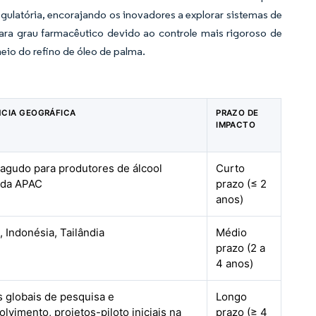
egulatória, encorajando os inovadores a explorar sistemas de
ara grau farmacêutico devido ao controle mais rigoroso de
eio do refino de óleo de palma.
NCIA GEOGRÁFICA
PRAZO DE
IMPACTO
 agudo para produtores de álcool
Curto
 da APAC
prazo (≤ 2
anos)
, Indonésia, Tailândia
Médio
prazo (2 a
4 anos)
 globais de pesquisa e
Longo
lvimento, projetos-piloto iniciais na
prazo (≥ 4