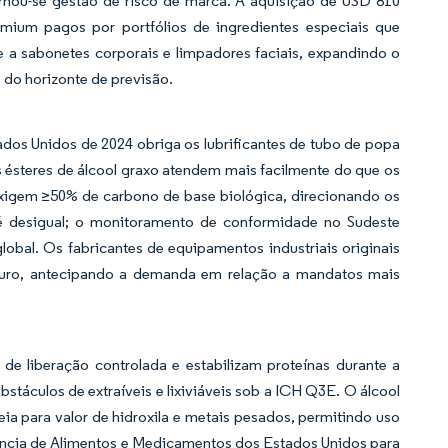
ornou-se gestão de risco de marca. A aquisição de USD 810
emium pagos por portfólios de ingredientes especiais que
e a sabonetes corporais e limpadores faciais, expandindo o
do horizonte de previsão.
os Unidos de 2024 obriga os lubrificantes de tubo de popa
 ésteres de álcool graxo atendem mais facilmente do que os
 exigem ≥50% de carbono de base biológica, direcionando os
 é desigual; o monitoramento de conformidade no Sudeste
obal. Os fabricantes de equipamentos industriais originais
 futuro, antecipando a demanda em relação a mandatos mais
e liberação controlada e estabilizam proteínas durante a
stáculos de extraíveis e lixiviáveis sob a ICH Q3E. O álcool
a para valor de hidroxila e metais pesados, permitindo uso
ência de Alimentos e Medicamentos dos Estados Unidos para