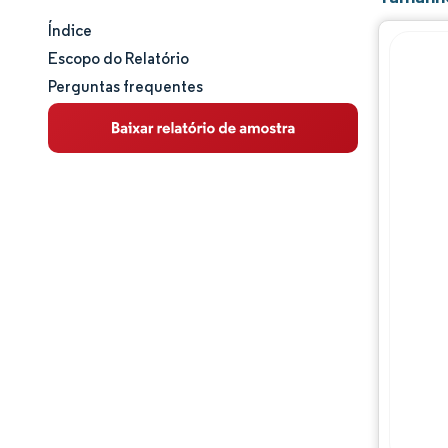
Índice
Tamanho e participação de mercado
Escopo do Relatório
Perguntas frequentes
Análise de mercado
Tendências e insights
Análise de segmentos
Análise geográfica
Panorama competitivo
Principais jogadores
Desenvolvimentos da indústria