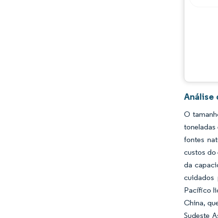
Análise
O tamanho
toneladas 
fontes na
custos do
da capaci
cuidados 
Pacífico l
China, qu
Sudeste A