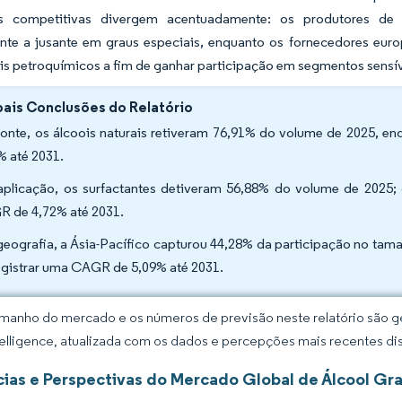
as competitivas divergem acentuadamente: os produtores de á
ente a jusante em graus especiais, enquanto os fornecedores eu
ois petroquímicos a fim de ganhar participação em segmentos sens
pais Conclusões do Relatório
fonte, os álcoois naturais retiveram 76,91% do volume de 2025,
% até 2031.
aplicação, os surfactantes detiveram 56,88% do volume de 2025
 de 4,72% até 2031.
geografia, a Ásia-Pacífico capturou 44,28% da participação no ta
egistrar uma CAGR de 5,09% até 2031.
manho do mercado e os números de previsão neste relatório são ge
elligence, atualizada com os dados e percepções mais recentes di
ias e Perspectivas do Mercado Global de Álcool Gr