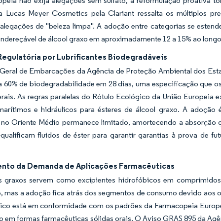
opeia não exija alegações sem sulfato, a reformulação proativa t
a Lucas Meyer Cosmetics pela Clariant ressalta os múltiplos pr
alegações de "beleza limpa". A adoção entre categorias se estend
ndereçável de álcool graxo em aproximadamente 12 a 15% ao longo 
Regulatória por Lubrificantes Biodegradáveis
 Geral de Embarcações da Agência de Proteção Ambiental dos Estad
a 60% de biodegradabilidade em 28 dias, uma especificação que os
erais. As regras paralelas do Rótulo Ecológico da União Europeia
marítimos e hidráulicos para ésteres de álcool graxo. A adoção
e no Oriente Médio permanece limitado, amortecendo a absorção gl
-qualificam fluidos de éster para garantir garantias à prova de
.
nto da Demanda de Aplicações Farmacêuticas
s graxos servem como excipientes hidrofóbicos em comprimidos d
ão, mas a adoção fica atrás dos segmentos de consumo devido aos ob
ílico está em conformidade com os padrões da Farmacopeia Europei
o em formas farmacêuticas sólidas orais. O Aviso GRAS 895 da Ag