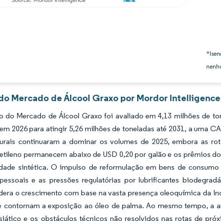
*Isen
nenhu
 do Mercado de Álcool Graxo por Mordor Intelligence
 do Mercado de Álcool Graxo foi avaliado em 4,13 milhões de ton
em 2026 para atingir 5,26 milhões de toneladas até 2031, a uma C
turais continuaram a dominar os volumes de 2025, embora as ro
 etileno permanecem abaixo de USD 0,20 por galão e os prêmios do
dade sintética. O impulso de reformulação em bens de consumo
pessoais e as pressões regulatórias por lubrificantes biodegrad
idera o crescimento com base na vasta presença oleoquímica da Ind
e contornam a exposição ao óleo de palma. Ao mesmo tempo, a ar
siático e os obstáculos técnicos não resolvidos nas rotas de pró