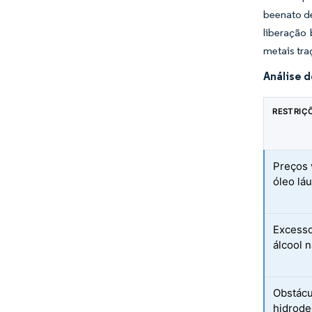
beenato de
liberação
metais tra
Análise 
RESTRIÇ
Preços 
óleo láu
Excesso
álcool 
Obstácu
hidrode