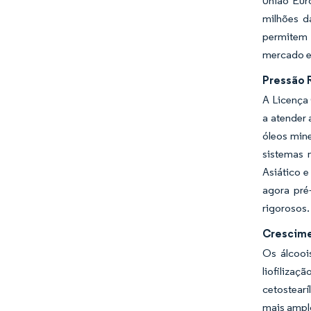
União Eur
milhões d
permitem 
mercado e
Pressão 
A Licença
a atender 
óleos min
sistemas 
Asiático 
agora pré
rigorosos
Crescime
Os álcooi
liofilizaç
cetostear
mais ampl