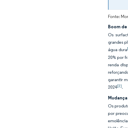
Fonte: Mor
Boom de 
Os surfac
grandes p
água dura
20% por fr
renda dis
reforçand
garantir 
[2]
2024
.
Mudança 
Os produt
por preoc
emolência