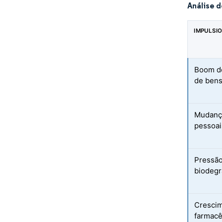
Análise 
IMPULSI
Boom de
de bens
Mudança
pessoai
Pressão
biodegr
Crescim
farmacê