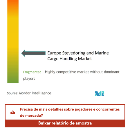
Imagem © Mordor Intelligence. O reuso requer atribuição conforme CC BY 4.0.