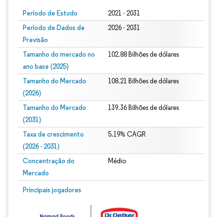
Período de Estudo
2021 - 2031
Período de Dados de
2026 - 2031
Previsão
Tamanho do mercado no
102.88 Bilhões de dólares
ano base (2025)
Tamanho do Mercado
108.21 Bilhões de dólares
(2026)
Tamanho do Mercado
139.36 Bilhões de dólares
(2031)
Taxa de crescimento
5.19% CAGR
(2026 - 2031)
Concentração do
Médio
Mercado
Imagem © Mordor Intelligence. O reuso requer atribuição conforme CC BY 4.0.
Principais jogadores