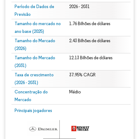
Período de Dados de
2026 - 2031
Previsão
Tamanho do mercado no
1.76 Bilhões de dólares
ano base (2025)
Tamanho do Mercado
2.43 Bilhões de dólares
(2026)
Tamanho do Mercado
12.13 Bilhões de dólares
(2031)
Taxa de crescimento
37.95% CAGR
(2026 - 2031)
Concentração do
Médio
Mercado
Imagem © Mordor Intelligence. O reuso requer atribuição conforme CC BY 4.0.
Principais jogadores