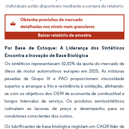
Imagem © Mordor Intelligence. O reuso requer atribuição conforme CC BY 4.0.
individuais estão disponíveis mediante a compra do relatório
Por Base de Estoque: A Liderança dos Sintéticos
Encontra a Inovação de Base Biológica
Os sintéticos representavam 52,02% da quota do mercado de
óleos de motor automotivos europeu em 2025. As misturas
pesadas de Grupo III e PAO proporcionam viscosidade
superior a arranque a frio e resistência à oxidação, alinhando-
se com os objetivos dos OEM de economia de combustível e
longos intervalos de serviço. Os produtos semissintéticos
colmatam as lacunas de preço e desempenho para os
condutores conscientes dos custos.
Os lubrificantes de base biológica registam um CAGR líder de