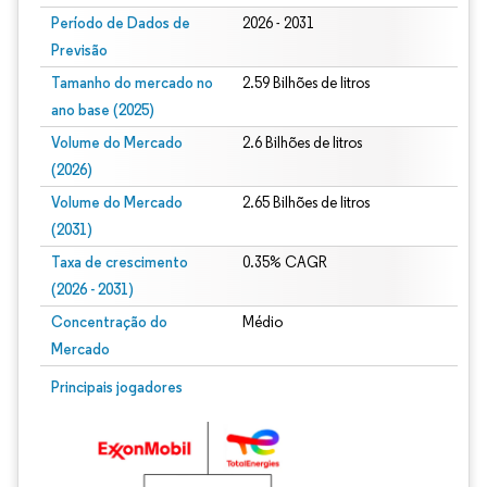
Período de Dados de
2026 - 2031
Previsão
Tamanho do mercado no
2.59 Bilhões de litros
ano base (2025)
Volume do Mercado
2.6 Bilhões de litros
(2026)
Volume do Mercado
2.65 Bilhões de litros
(2031)
Taxa de crescimento
0.35% CAGR
(2026 - 2031)
Concentração do
Médio
Mercado
Imagem © Mordor Intelligence. O reuso requer atribuição conforme CC BY 4.0.
Principais jogadores