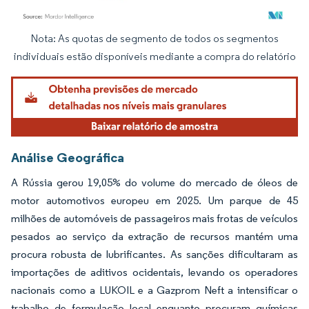
Nota: As quotas de segmento de todos os segmentos
Imagem © Mordor Intelligence. O reuso requer atribuição conforme CC BY 4.0.
individuais estão disponíveis mediante a compra do relatório
Análise Geográfica
A Rússia gerou 19,05% do volume do mercado de óleos de
motor automotivos europeu em 2025. Um parque de 45
milhões de automóveis de passageiros mais frotas de veículos
pesados ao serviço da extração de recursos mantém uma
procura robusta de lubrificantes. As sanções dificultaram as
importações de aditivos ocidentais, levando os operadores
nacionais como a LUKOIL e a Gazprom Neft a intensificar o
trabalho de formulação local enquanto procuram químicas