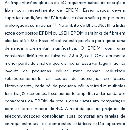
As implantações globais de 5G requerem cabos de energia e
fibra com revestimento de EPDM. Esses cabos devem
suportar condições de UV tropical e névoa salina por períodos
[1]
prolongados sem rachar
. No âmbito do BharatNet III, a Índia
exige compostos EPDM ou LSZH-EPDM para links de fibra em
aldeias até 2025. Essa iniciativa está prevista para gerar uma
demanda incremental significativa. O EPDM, com uma
constante dielétrica na faixa de 2,3 a 2,5 a 1 GHz, apresenta
menor perda de sinal do que o silicone. Essa vantagem facilita
layouts de pequenas células mais densas, reduzindo
subsequentemente os custos de aquisição de locais.
Notavelmente, cada nó de pequena célula introduz múltiplas
terminações externas. Esse aumento amplifica a demanda por
conectores de EPDM de oito a doze vezes em comparação
com as torres macro de 4G. À medida que os projetos de
telecomunicações consolidam suas compras em janelas de
entrega estreitas, os compostos asiáticos estão operando