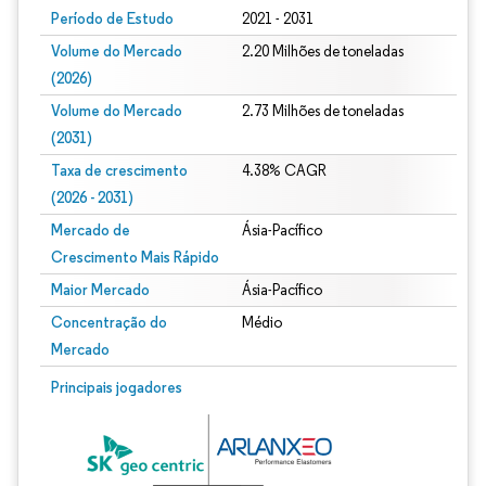
Período de Estudo
2021 - 2031
Volume do Mercado
2.20 Milhões de toneladas
(2026)
Volume do Mercado
2.73 Milhões de toneladas
(2031)
Taxa de crescimento
4.38% CAGR
(2026 - 2031)
Mercado de
Ásia-Pacífico
Crescimento Mais Rápido
Maior Mercado
Ásia-Pacífico
Concentração do
Médio
Mercado
Imagem © Mordor Intelligence. O reuso requer atribuição conforme CC BY 4.0.
Principais jogadores