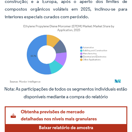
construção; e a Europa, após o aperto dos limites de
compostos orgânicos voláteis em 2025, inclinou-se para
interiores especiais curados com peróxido.
Imagem © Mordor Intelligence. O reuso requer atribuição conforme CC BY 4.0.