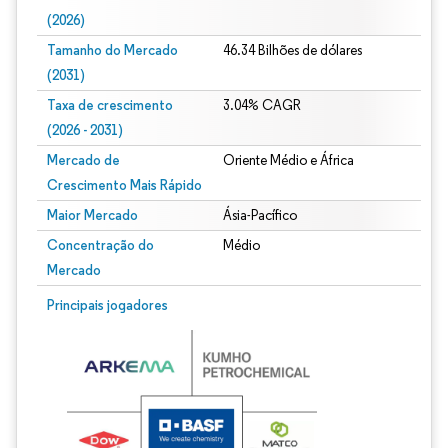
(2026)
Tamanho do Mercado
46.34 Bilhões de dólares
(2031)
Taxa de crescimento
3.04% CAGR
(2026 - 2031)
Mercado de
Oriente Médio e África
Crescimento Mais Rápido
Maior Mercado
Ásia-Pacífico
Concentração do
Médio
Mercado
Imagem © Mordor Intelligence. O reuso requer atribuição conforme CC BY 4.0.
Principais jogadores