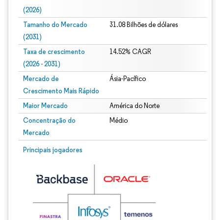
(2026)
Tamanho do Mercado
31.08 Bilhões de dólares
(2031)
Taxa de crescimento
14.52% CAGR
(2026 - 2031)
Mercado de
Ásia-Pacífico
Crescimento Mais Rápido
Maior Mercado
América do Norte
Concentração do
Médio
Mercado
Imagem © Mordor Intelligence. O reuso requer atribuição conforme CC BY 4.0.
Principais jogadores