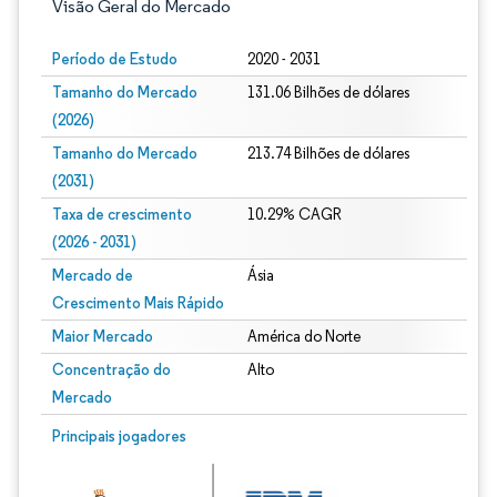
Visão Geral do Mercado
Período de Estudo
2020 - 2031
Tamanho do Mercado
131.06 Bilhões de dólares
(2026)
Tamanho do Mercado
213.74 Bilhões de dólares
(2031)
Taxa de crescimento
10.29% CAGR
(2026 - 2031)
Mercado de
Ásia
Crescimento Mais Rápido
Maior Mercado
América do Norte
Concentração do
Alto
Mercado
Imagem © Mordor Intelligence. O reuso requer atribuição conforme CC BY 4.0.
Principais jogadores