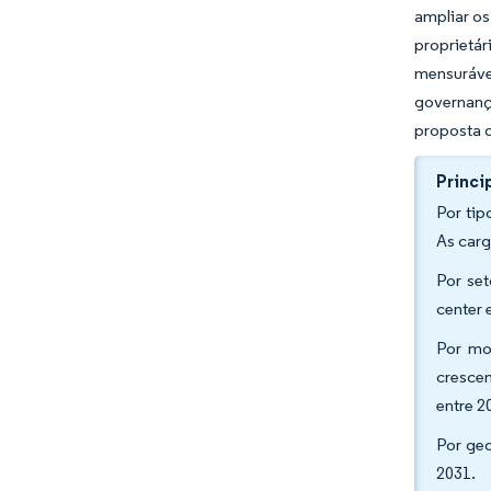
ampliar os
proprietá
mensurávei
governanç
proposta d
Princi
Por tip
As carg
Por set
center 
Por mo
crescem
entre 2
Por geo
2031.