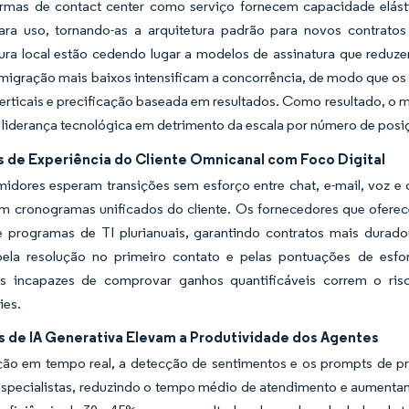
ormas de contact center como serviço fornecem capacidade elás
ara uso, tornando-as a arquitetura padrão para novos contratos 
utura local estão cedendo lugar a modelos de assinatura que re
migração mais baixos intensificam a concorrência, de modo que os
rticais e precificação baseada em resultados. Como resultado, o 
 liderança tecnológica em detrimento da escala por número de posi
 de Experiência do Cliente Omnicanal com Foco Digital
idores esperam transições sem esforço entre chat, e-mail, voz e 
em cronogramas unificados do cliente. Os fornecedores que oferec
 programas de TI plurianuais, garantindo contratos mais durado
pela resolução no primeiro contato e pelas pontuações de esfo
s incapazes de comprovar ganhos quantificáveis correm o ris
es.
s de IA Generativa Elevam a Produtividade dos Agentes
ição em tempo real, a detecção de sentimentos e os prompts de 
especialistas, reduzindo o tempo médio de atendimento e aumentan