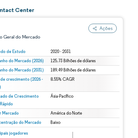
ontact Center
Ações
o Geral do Mercado
odo de Estudo
2020 - 2031
nho do Mercado (2026)
125.73 Bilhões de dólares
nho do Mercado (2031)
189.49 Bilhões de dólares
 de crescimento (2026 -
8.55% CAGR
)
ado de Crescimento
Ásia-Pacífico
ão conforme CC BY 4.0.
 Rápido
r Mercado
América do Norte
entração do Mercado
Baixo
m © Mordor Intelligence. O reuso requer atribuição conforme CC BY 4.0.
cipais jogadores