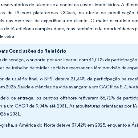
 reservatórios de talentos e a conter os custos imobiliários. A di
rias de IA com plataformas CCaaS, na oferta de precificação
s nas métricas de experiência do cliente. O maior escrutínio regu
a de IA adiciona complexidade, mas também cria oportunidades 
e valor.
pais Conclusões do Relatório
o de serviço, o suporte por voz liderou com 44,01% da participaçã
as de trabalho de mídias sociais e mensagens têm previsão de ex
or de usuário final, o BFSI deteve 21,34% da participação na re
em 2025. Saúde e ciências da vida avançam a um CAGR de 8,71% a
delo de entrega, os centros offshore retiveram 56,71% de partic
 a um CAGR de 9,04% até 2031. As arquiteturas orientadas por IA
026 e 2031.
grafia, a América do Norte deteve 37,42% em 2025, enquanto a Ás