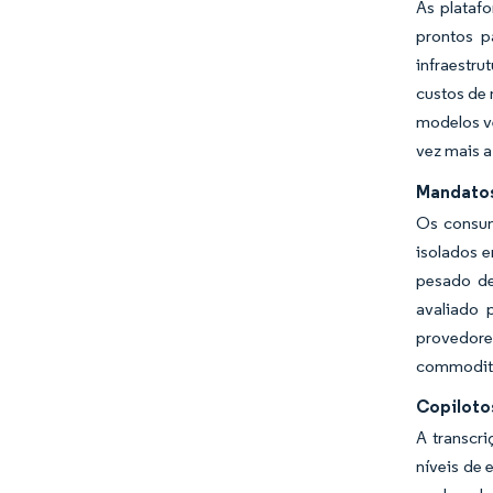
As plataf
prontos p
infraestr
custos de 
modelos ve
vez mais a
Mandatos
Os consum
isolados 
pesado de
avaliado 
provedore
commoditi
Copiloto
A transcr
níveis de 