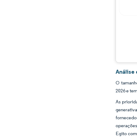
Análise
O tamanho
2026 e tem
As priori
generativ
fornecedo
operações
Egito como