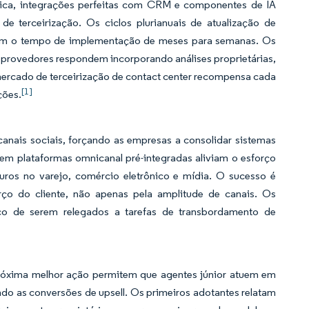
tica, integrações perfeitas com CRM e componentes de IA
de terceirização. Os ciclos plurianuais de atualização de
duzem o tempo de implementação de meses para semanas. Os
 provedores respondem incorporando análises proprietárias,
mercado de terceirização de contact center recompensa cada
[1]
ções.
canais sociais, forçando as empresas a consolidar sistemas
em plataformas omnicanal pré-integradas aliviam o esforço
uros no varejo, comércio eletrônico e mídia. O sucesso é
rço do cliente, não apenas pela amplitude de canais. Os
co de serem relegados a tarefas de transbordamento de
próxima melhor ação permitem que agentes júnior atuem em
do as conversões de upsell. Os primeiros adotantes relatam