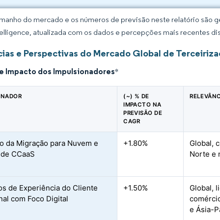
manho do mercado e os números de previsão neste relatório são ge
elligence, atualizada com os dados e percepções mais recentes di
ias e Perspectivas do Mercado Global de Terceiriz
de Impacto dos Impulsionadores
*
ONADOR
(~) % DE
RELEVÂNC
IMPACTO NA
PREVISÃO DE
CAGR
o da Migração para Nuvem e
+1.80%
Global, 
 de CCaaS
Norte e 
s de Experiência do Cliente
+1.50%
Global, 
al com Foco Digital
comércio
e Ásia-P