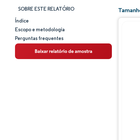
SOBRE ESTE RELATÓRIO
Tamanho
Índice
Tamanho e participação de mercado
Escopo e metodologia
Perguntas frequentes
Análise de mercado
Tendências e insights
Análise de segmentos
Análise geográfica
Panorama competitivo
Principais jogadores
Desenvolvimentos da indústria