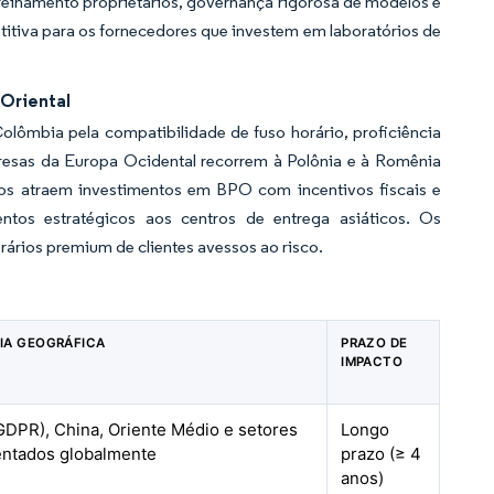
reinamento proprietários, governança rigorosa de modelos e
itiva para os fornecedores que investem em laboratórios de
 Oriental
ômbia pela compatibilidade de fuso horário, proficiência
mpresas da Europa Ocidental recorrem à Polônia e à Romênia
os atraem investimentos em BPO com incentivos fiscais e
ntos estratégicos aos centros de entrega asiáticos. Os
ários premium de clientes avessos ao risco.
IA GEOGRÁFICA
PRAZO DE
IMPACTO
GDPR), China, Oriente Médio e setores
Longo
ntados globalmente
prazo (≥ 4
anos)