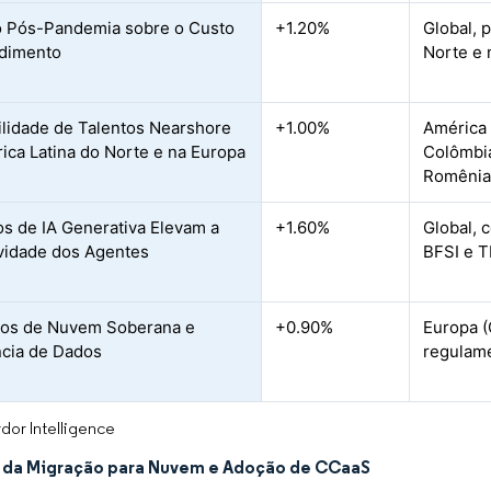
 Pós-Pandemia sobre o Custo
+1.20%
Global, 
ndimento
Norte e 
ilidade de Talentos Nearshore
+1.00%
América 
ica Latina do Norte e na Europa
Colômbia
l
Romêni
os de IA Generativa Elevam a
+1.60%
Global, 
vidade dos Agentes
BFSI e 
vos de Nuvem Soberana e
+0.90%
Europa (
cia de Dados
regulam
dor Intelligence
da Migração para Nuvem e Adoção de CCaaS