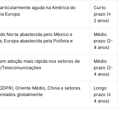
particularmente aguda na América do
Curto
na Europa
prazo (≤
2 anos)
do Norte abastecida pelo México e
Médio
; Europa abastecida pela Polônia e
prazo (2-
a
4 anos)
com adoção mais rápida nos setores de
Médio
TI/Telecomunicações
prazo (2-
4 anos)
GDPR), Oriente Médio, China e setores
Longo
entados globalmente
prazo (≥
4 anos)