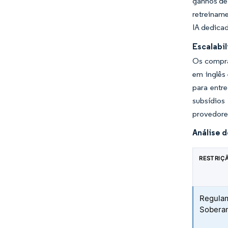
ganhos de 
retreiname
IA dedica
Escalabil
Os compra
em inglês
para entr
subsídios
provedores
Análise 
RESTRIÇ
Regulam
Soberan