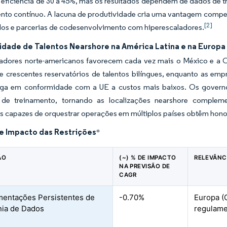
eficiência de 30 a 45%, mas os resultados dependem de dados de t
nto contínuo. A lacuna de produtividade cria uma vantagem compet
[2]
dos e parcerias de codesenvolvimento com hiperescaladores.
idade de Talentos Nearshore na América Latina e na Europa
dores norte-americanos favorecem cada vez mais o México e a Col
 e crescentes reservatórios de talentos bilíngues, enquanto as e
ega em conformidade com a UE a custos mais baixos. Os govern
 de treinamento, tornando as localizações nearshore compleme
 capazes de orquestrar operações em múltiplos países obtêm honor
de Impacto das Restrições
*
ÃO
(~) % DE IMPACTO
RELEVÂNC
NA PREVISÃO DE
CAGR
entações Persistentes de
-0.70%
Europa (
ia de Dados
regulame