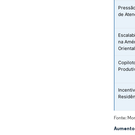
Pressão
de Ate
Escalab
na Amér
Orienta
Copilot
Produti
Incenti
Residên
Fonte: Mor
Aumento 