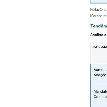
Nota: O ta
Mordor Int
Tendênc
Análise 
IMPULSI
Aument
Adoção
Mandato
Omnican