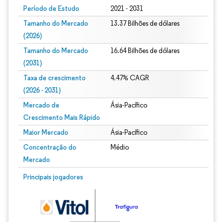
Período de Estudo
2021 - 2031
Tamanho do Mercado
13.37 Bilhões de dólares
(2026)
Tamanho do Mercado
16.64 Bilhões de dólares
(2031)
Taxa de crescimento
4.47% CAGR
(2026 - 2031)
Mercado de
Ásia-Pacífico
Crescimento Mais Rápido
Maior Mercado
Ásia-Pacífico
Concentração do
Médio
Mercado
Imagem © Mordor Intelligence. O reuso requer atribuição conforme CC BY 4.0.
Principais jogadores