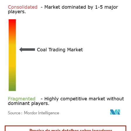
Imagem © Mordor Intelligence. O reuso requer atribuição conforme CC BY 4.0.