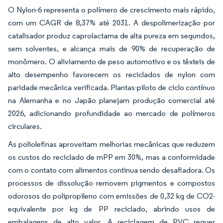
O Nylon-6 representa o polímero de crescimento mais rápido,
com um CAGR de 8,37% até 2031. A despolimerização por
catalisador produz caprolactama de alta pureza em segundos,
sem solventes, e alcança mais de 90% de recuperação de
monômero. O aliviamento de peso automotivo e os têxteis de
alto desempenho favorecem os reciclados de nylon com
paridade mecânica verificada. Plantas-piloto de ciclo contínuo
na Alemanha e no Japão planejam produção comercial até
2026, adicionando profundidade ao mercado de polímeros
circulares.
As poliolefinas aproveitam melhorias mecânicas que reduzem
os custos do reciclado de mPP em 30%, mas a conformidade
com o contato com alimentos continua sendo desafiadora. Os
processos de dissolução removem pigmentos e compostos
odorosos do polipropileno com emissões de 0,32 kg de CO2-
equivalente por kg de PP reciclado, abrindo usos de
embalagens de alto valor. A reciclagem de PVC requer