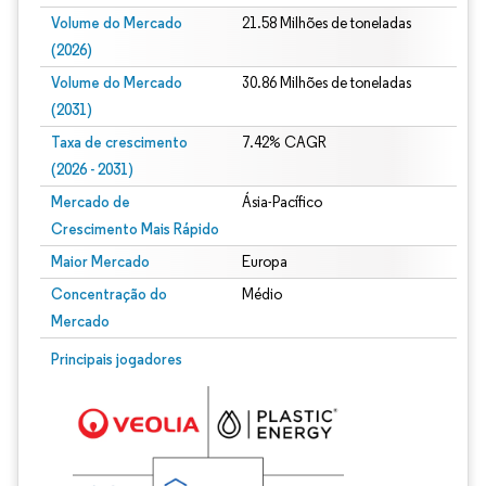
Volume do Mercado
21.58 Milhões de toneladas
(2026)
Volume do Mercado
30.86 Milhões de toneladas
(2031)
Taxa de crescimento
7.42% CAGR
(2026 - 2031)
Mercado de
Ásia-Pacífico
Crescimento Mais Rápido
Maior Mercado
Europa
Concentração do
Médio
Mercado
Imagem © Mordor Intelligence. O reuso requer atribuição conforme CC BY 4.0.
Principais jogadores