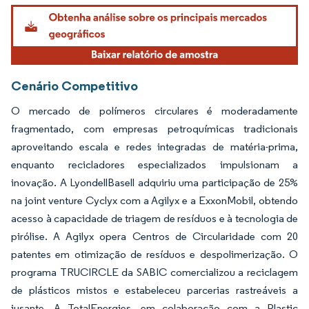
Imagem © Mordor Intelligence. O reuso requer atribuição conforme CC BY 4.0.
Cenário Competitivo
O mercado de polímeros circulares é moderadamente
fragmentado, com empresas petroquímicas tradicionais
aproveitando escala e redes integradas de matéria-prima,
enquanto recicladores especializados impulsionam a
inovação. A LyondellBasell adquiriu uma participação de 25%
na joint venture Cyclyx com a Agilyx e a ExxonMobil, obtendo
acesso à capacidade de triagem de resíduos e à tecnologia de
pirólise. A Agilyx opera Centros de Circularidade com 20
patentes em otimização de resíduos e despolimerização. O
programa TRUCIRCLE da SABIC comercializou a reciclagem
de plásticos mistos e estabeleceu parcerias rastreáveis a
jusante. A TotalEnergies, em colaboração com a Plastic