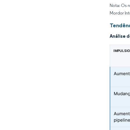
Nota: Os n
Mordor Int
Tendênc
Análise 
IMPULSI
Aumento
Mudança
Aumento
pipeline