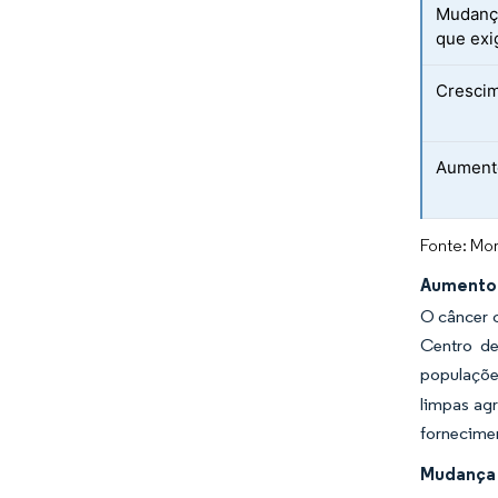
Mudança
que exi
Crescim
Aumento
Fonte: Mor
Aumento 
O câncer c
Centro de
populaçõe
limpas ag
fornecimen
Mudança 