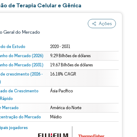
ão de Terapia Celular e Gênica
Ações
o Geral do Mercado
odo de Estudo
2020 - 2031
nho do Mercado (2026)
9.29 Bilhões de dólares
nho do Mercado (2031)
19.67 Bilhões de dólares
 de crescimento (2026 -
16.18% CAGR
)
ado de Crescimento
Ásia-Pacífico
ão conforme CC BY 4.0.
 Rápido
r Mercado
América do Norte
entração do Mercado
Médio
m © Mordor Intelligence. O reuso requer atribuição conforme CC BY 4.0.
cipais jogadores