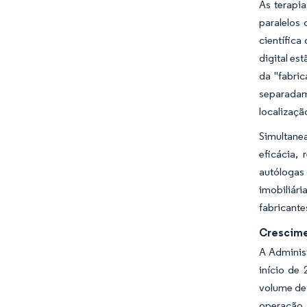
As terapia
paralelos
científica
digital es
da "fabri
separadam
localização
Simultane
eficácia,
autólogas 
imobiliár
fabricante
Crescime
A Adminis
início de
volume de
operação 