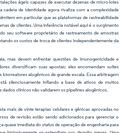
stalações ágeis capazes de executar dezenas de micro-lotes
da cadeia de identidade agora rivaliza com a complexidade
dmitem em particular que as plataformas de rastreabilidade
amas de clientes. Uma inferência notável aqui é o surgimento
o seu software proprietário de rastreamento de amostras
ntando os custos de troca de clientes independentemente da
la, mas devem enfrentar questões de imunogenicidade e
dores diversificam suas apostas: eles encomendam suítes
 biorreatores alogênicos de grande escala. Essa arbitragem
está silenciosamente inflando a base de ativos de muitos
os dados clínicos não validarem os pipelines alogênicos.
a mais de vinte terapias celulares e gênicas aprovadas no
cursos de revisão estão sendo adicionados para gerenciar o
 quase imediata do status de operação de engenharia para
que historicamente se estendiam por dezoito meses. Uma