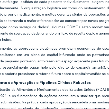
s autólogas, obtidas de cada paciente individualmente, exigem in
 diariamente. A orquestração logística em torno do rastreamento 
 do próprio medicamento, e muitos gerentes sênior de operações a
tão se tornando o maior diferenciador ao concorrer por novos progr
cação como serviço de dados"; algumas CDMOs estão monetizand
ente de sua capacidade, criando um fluxo de receita duplo e aume
 física.
amente, as abordagens alogênicas prometem economias de esca
 resultando em um plano de capital bifurcado onde os patrocina
de pequeno porte enquanto reservam espaço adjacente para futuros
ia, essencialmente pagar hoje pelo direito de expandir amanhã, 
s e poderia pressionar o retorno futuro sobre o capital investido se 
nto de Aprovações e Pipelines Clínicos Robustos
tração de Alimentos e Medicamentos dos Estados Unidos (FDA) list
 2024, e os funcionários da agência continuam a sinalizar que re
 submissões. Na prática, cada aprovação desencadeia uma mudança
comercial na planta de fabricação, comprimindo cronogramas 