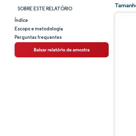
Tamanho
SOBRE ESTE RELATÓRIO
Índice
Tamanho e participação de mercado
Escopo e metodologia
Perguntas frequentes
Análise de mercado
Tendências e insights
Análise de segmentos
Análise geográfica
Panorama competitivo
Principais jogadores
Desenvolvimentos da indústria