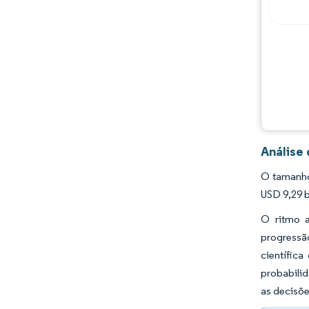
Análise
O tamanho
USD 9,29 b
O ritmo a
progressão
científic
probabili
as decisõe