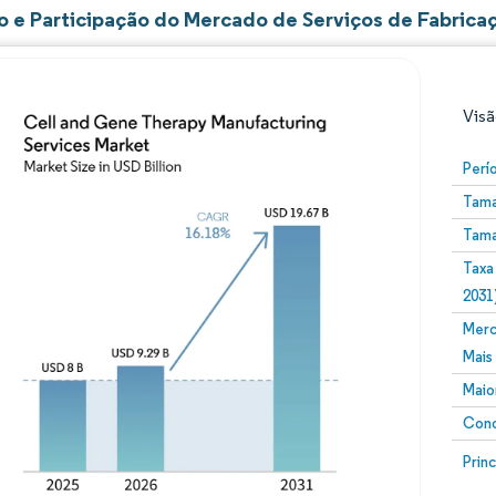
 e Participação do Mercado de Serviços de Fabricaç
Visã
Perí
Tama
Tama
Taxa
2031
Merc
Imagem © Mordor Intelligence. O reuso requer atribuiç
Mais
Maio
Conc
Image
Prin