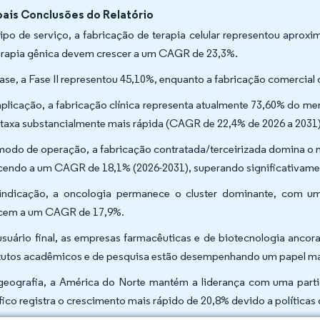
pais Conclusões do Relatório
tipo de serviço, a fabricação de terapia celular representou aprox
erapia gênica devem crescer a um CAGR de 23,3%.
fase, a Fase II representou 45,10%, enquanto a fabricação comerci
aplicação, a fabricação clínica representa atualmente 73,60% do m
taxa substancialmente mais rápida (CAGR de 22,4% de 2026 a 2031)
modo de operação, a fabricação contratada/terceirizada domina o
cendo a um CAGR de 18,1% (2026-2031), superando significativamen
indicação, a oncologia permanece o cluster dominante, com um
cem a um CAGR de 17,9%.
usuário final, as empresas farmacêuticas e de biotecnologia an
itutos acadêmicos e de pesquisa estão desempenhando um papel 
geografia, a América do Norte mantém a liderança com uma part
fico registra o crescimento mais rápido de 20,8% devido a política