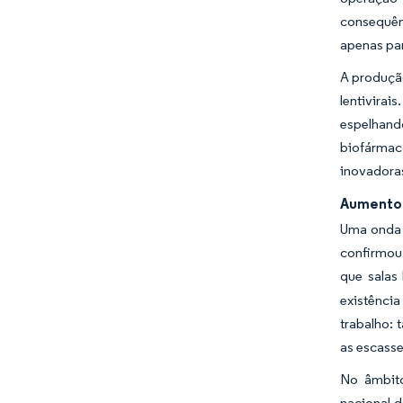
consequên
apenas par
A produção
lentivirai
espelhand
biofármac
inovadoras
Aumento 
Uma onda 
confirmou
que salas
existênci
trabalho: 
as escasse
No âmbito
nacional d