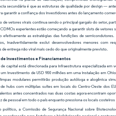
cia secundária é que as estruturas de qualidade por design — ant
a garantir a confiança dos investidores antes do lançamento comerc
 de vetores virais continua sendo o principal gargalo do setor, pa
s. CDMOs experientes estão começando a garantir slots de vetores
o efetivamente as estratégias das fundições de semicondutores.
os, inadvertidamente exclui desenvolvedores menores com res
 de entrega não viral mais cedo do que originalmente previsto.
de Investimentos e Financiamentos
de capital está direcionada para infraestrutura especializada e
 um investimento de USD 900 milhões em uma instalação em Ohio 
 limpas modulares permitirão produção autóloga e alogênica sim
a de hubs com múltiplas suítes em locais do Centro-Oeste dos E
talentos antes concentrados nas duas costas agora encontram oport
z de pessoal em todo o país enquanto pressiona os locais costeiros 
 político, a Comissão de Segurança Nacional sobre Biotecnolo
e coordenação para fortalecer a biofabricação nacional e proteger