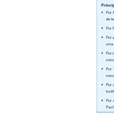
Princi
Por 
de t
Por 
Por 
uma 
Por 
cres
Por 
cres
Por 
inst
Por 
Pací