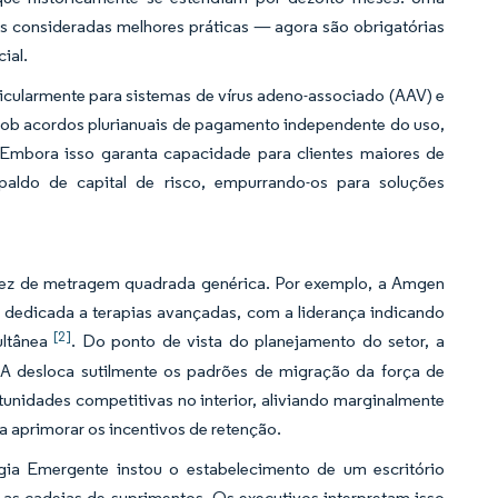
es consideradas melhores práticas — agora são obrigatórias
ial.
rticularmente para sistemas de vírus adeno-associado (AAV) e
 sob acordos plurianuais de pagamento independente do uso,
 Embora isso garanta capacidade para clientes maiores de
paldo de capital de risco, empurrando-os para soluções
m vez de metragem quadrada genérica. Por exemplo, a Amgen
dedicada a terapias avançadas, com a liderança indicando
[2]
ultânea
. Do ponto de vista do planejamento do setor, a
UA desloca sutilmente os padrões de migração da força de
unidades competitivas no interior, aliviando marginalmente
a aprimorar os incentivos de retenção.
gia Emergente instou o estabelecimento de um escritório
 as cadeias de suprimentos. Os executivos interpretam isso