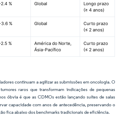
+2.4 %
Global
Longo prazo
(≥ 4 anos)
+3.6 %
Global
Curto prazo
(≤ 2 anos)
+2.5 %
América do Norte,
Curto prazo
Ásia-Pacífico
(≤ 2 anos)
uladores continuam a agilizar as submissões em oncologia. O
 tumores raros que transformam indicações de pequenas
os óbvia é que as CDMOs estão lançando suítes de salas
rvar capacidade com anos de antecedência, preservando o
o fica abaixo dos benchmarks tradicionais de eficiência.