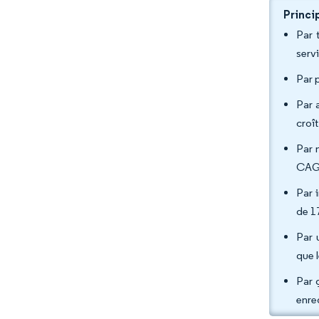
Princi
Par 
serv
Par 
Par 
croî
Par 
CAGR
Par 
de 1
Par 
que 
Par 
enre