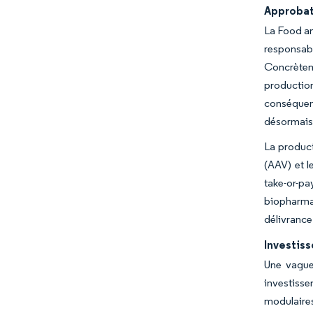
Approbati
La Food an
responsab
Concrètem
productio
conséquen
désormais 
La product
(AAV) et 
take-or-pa
biopharma,
délivrance 
Investis
Une vague
investisse
modulaire