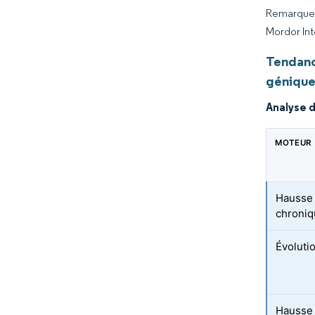
Remarque :
Mordor Int
Tendanc
géniqu
Analyse 
MOTEUR
Hausse 
chroni
Évoluti
Hausse 