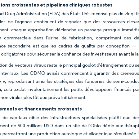
ons croissantes et pipelines cliniques robustes
d Drug Administration (FDA) des États-Unis recense plus de vingt th
les de l'agence continuent de signaler que des ressources d'ex
ent, chaque approbation déclenche un passage presque immédiat du
n commerciale dans l'usine de fabrication, comprimant des déla
ce secondaire est que les cadres de qualité par conception —
obligatoires pour sécuriser la confiance des investisseurs avant le
ion de vecteurs viraux reste le principal goulot d'étranglement du s
lentiviraux. Les CDMO avisés commencent à garantir des créneaux 
y », reproduisant ainsi les stratégies des fonderies de semi-conduc
 cela exclut involontairement les petits développeurs financés par
non virales plus tôt que prévu initialement.
sements et financements croissants
 de capitaux cible des infrastructures spécialisées plutôt que 
ment de 900 millions USD dans un site de l'Ohio dédié aux thérapi
s permettront une production autologue et allogénique simultanée