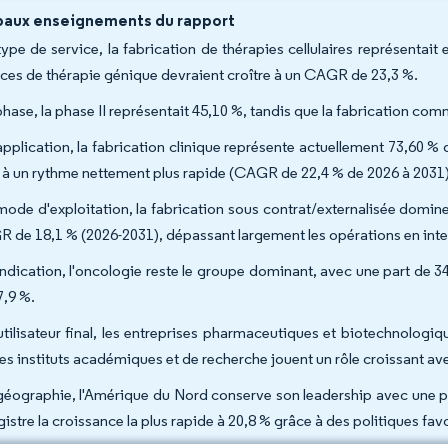
paux enseignements du rapport
type de service, la fabrication de thérapies cellulaires représentait 
ices de thérapie génique devraient croître à un CAGR de 23,3 %.
phase, la phase II représentait 45,10 %, tandis que la fabrication co
application, la fabrication clinique représente actuellement 73,60 
t à un rythme nettement plus rapide (CAGR de 22,4 % de 2026 à 2031)
mode d'exploitation, la fabrication sous contrat/externalisée domin
 de 18,1 % (2026-2031), dépassant largement les opérations en int
indication, l'oncologie reste le groupe dominant, avec une part de 
7,9 %.
utilisateur final, les entreprises pharmaceutiques et biotechnolog
les instituts académiques et de recherche jouent un rôle croissant 
géographie, l'Amérique du Nord conserve son leadership avec une pa
gistre la croissance la plus rapide à 20,8 % grâce à des politiques fa