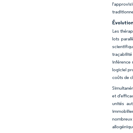
l'approvis
traditionne
Évolutio
Les thérap
lots paral
scientifi
traçabilit
inférence 
logiciel p
coûts de c
Simultaném
et d'effic
unités au
immobilier
nombreux f
allogéniqu