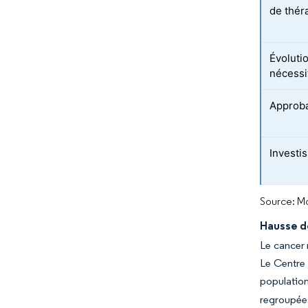
de thér
Évoluti
nécessi
Approba
Investi
Source: Mo
Hausse d
Le cancer 
Le Centre 
populatio
regroupée