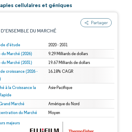
apies cellulaires et géniques
Partager
 D’ENSEMBLE DU MARCHÉ
ode d'étude
2020 - 2031
le du Marché (2026)
9.29 Milliards de dollars
le du Marché (2031)
19.67 Milliards de dollars
 de croissance (2026 -
16.18% CAGR
)
hé à la Croissance la
Asie-Pacifique
e attribution sous CC BY 4.0.
 Rapide
 Grand Marché
Amérique du Nord
entration du Marché
Moyen
© Mordor Intelligence. La réutilisation nécessite une attribution sous CC BY 4.0.
urs majeurs