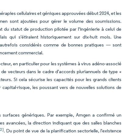
érapies cellulaires et géniques approuvées début 2024, et les
amen sont ajoutées pour gérer le volume des soumissions.
 statut de production pilotée par l'ingénierie à celui de
is qui s'étiraient historiquement sur dix-huit mois. Une
 autrefois considérés comme de bonnes pratiques — sont
 lancement commercial.
ecteur, en particulier pour les systèmes à virus adéno-associé
de vecteurs dans le cadre d'accords pluriannuels de type «
teurs. Si cela sécurise les capacités pour les grands clients
 capital-risque, les poussant vers de nouvelles solutions de
des surfaces génériques. Par exemple, Amgen a confirmé un
es avancées, la direction indiquant que des salles blanches
[2]
. Du point de vue de la planification sectorielle, l'existence