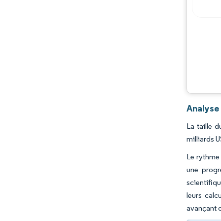
Analyse 
La taille 
milliards 
Le rythme 
une progre
scientifiq
leurs cal
avançant d