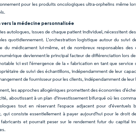
ionnement pour les produits oncologiques ultra-orphelins même lorsqu
ls.
n vers la médecine personnalisée
ies autologues, issues de chaque patient individuel, nécessitent des
lèles quotidiennement. L'orchestration logistique autour du suivi d
que du médicament lui-même, et de nombreux responsables des o
é numérique deviennent le principal facteur de différenciation lors
notable ici est l'émergence de la « fabrication en tant que servi
ropriétaire de suivi des échantillons, indépendamment de leur capac
hangement de fournisseur pour les clients, indépendamment de leur 
ent, les approches allogéniques promettent des économies d'échell
acité, aboutissant à un plan d'investissement bifurqué où les comma
tologues tout en réservant l'espace adjacent pour d'éventuels b
, qui consiste essentiellement à payer aujourd'hui pour le droit d
abricants et pourrait peser sur le rendement futur du capital inv
es.