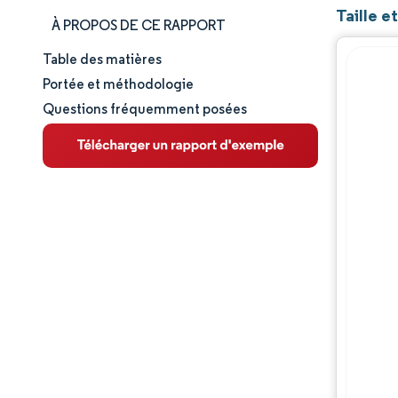
Taille e
À PROPOS DE CE RAPPORT
Table des matières
Taille et part de marché
Portée et méthodologie
Questions fréquemment posées
Analyse du marché
Tendances et perspectives
Analyse des segments
Analyse géographique
Paysage concurrentiel
Acteurs majeurs
Évolutions de l'industrie