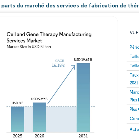
t parts du marché des services de fabrication de thér
VUE
Péri
Tail
Tail
Taux
2031
Marc
Image © Mordor Intelligence. La réutilisation nécessite un
Plus
Plus
Conc
Image 
Acte