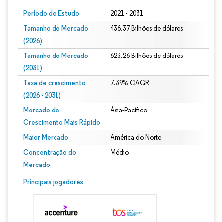
Período de Estudo
2021 - 2031
Tamanho do Mercado
436.37 Bilhões de dólares
(2026)
Tamanho do Mercado
623.26 Bilhões de dólares
(2031)
Taxa de crescimento
7.39% CAGR
(2026 - 2031)
Mercado de
Ásia-Pacífico
Crescimento Mais Rápido
Maior Mercado
América do Norte
Concentração do
Médio
Mercado
Imagem © Mordor Intelligence. O reuso requer atribuição conforme CC BY 4.0.
Principais jogadores