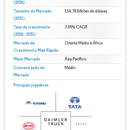
(2026)
Tamanho do Mercado
154.78 Bilhões de dólares
(2031)
Taxa de crescimento
7.09% CAGR
(2026 - 2031)
Mercado de
Oriente Médio e África
Crescimento Mais Rápido
Maior Mercado
Ásia-Pacífico
Concentração do
Médio
Mercado
Imagem © Mordor Intelligence. O reuso requer atribuição conforme CC BY 4.0.
Principais jogadores