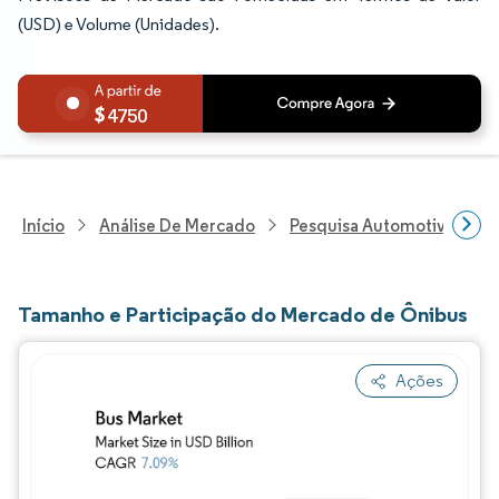
(USD) e Volume (Unidades).
4750
Início
Análise De Mercado
Pesquisa Automotiva
P
Tamanho e Participação do Mercado de Ônibus
Ações