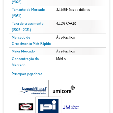
(2026)
Tamanho do Mercado
3.16 Bilhões de dólares
(2031)
Taxa de crescimento
4.12% CAGR
(2026 - 2031)
Mercado de
Ásia-Pacífico
Crescimento Mais Rápido
Maior Mercado
Ásia-Pacífico
Concentração do
Médio
Mercado
Imagem © Mordor Intelligence. O reuso requer atribuição conforme CC BY 4.0.
Principais jogadores