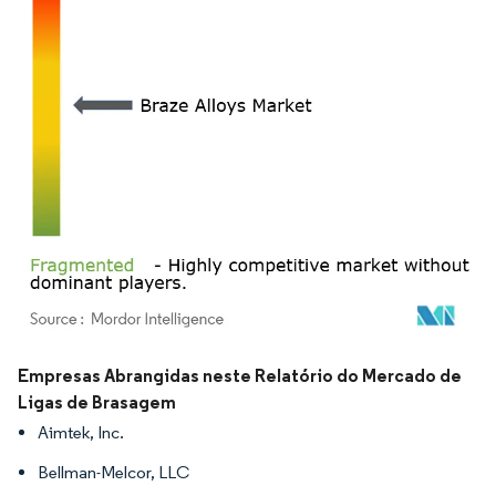
Imagem © Mordor Intelligence. O reuso requer atribuição conforme CC BY 4.0.
Empresas Abrangidas neste Relatório do Mercado de
Ligas de Brasagem
Aimtek, Inc.
Bellman-Melcor, LLC