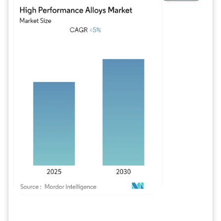
Imagem © Mordor Intelligence. O reuso requer atribuição conforme CC BY 4.0.