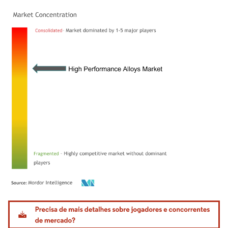
Imagem © Mordor Intelligence. O reuso requer atribuição conforme CC BY 4.0.