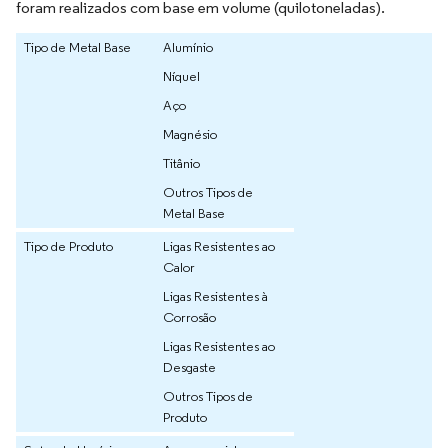
foram realizados com base em volume (quilotoneladas).
Tipo de Metal Base
Alumínio
Níquel
Aço
Magnésio
Titânio
Outros Tipos de
Metal Base
Tipo de Produto
Ligas Resistentes ao
Calor
Ligas Resistentes à
Corrosão
Ligas Resistentes ao
Desgaste
Outros Tipos de
Produto