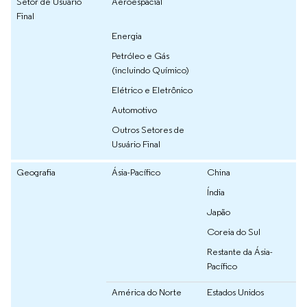
Setor de Usuário
Aeroespacial
Final
Energia
Petróleo e Gás
(incluindo Químico)
Elétrico e Eletrônico
Automotivo
Outros Setores de
Usuário Final
Geografia
Ásia-Pacífico
China
Índia
Japão
Coreia do Sul
Restante da Ásia-
Pacífico
América do Norte
Estados Unidos