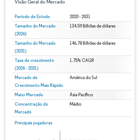
Visão Geral do Mercado
Período de Estudo
2020 - 2031
Tamanho do Mercado
134.59 Bilhões de dólares
(2026)
Tamanho do Mercado
146.78 Bilhões de dólares
(2031)
Taxa de crescimento
1.75% CAGR
(2026 - 2031)
Mercado de
América do Sul
Crescimento Mais Rápido
Maior Mercado
Ásia-Pacífico
Concentração do
Médio
Mercado
Imagem © Mordor Intelligence. O reuso requer atribuição conforme CC BY 4.0.
Principais jogadores