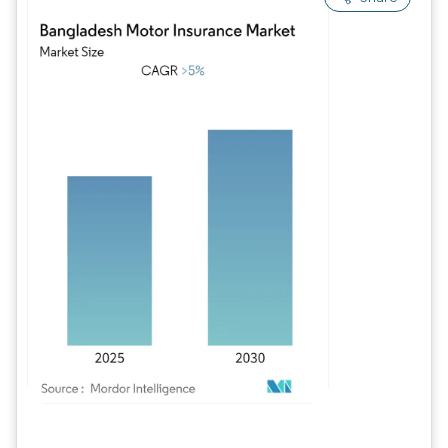
Imagem © Mordor Intelligence. O reuso requer atribuição conforme CC BY 4.0.