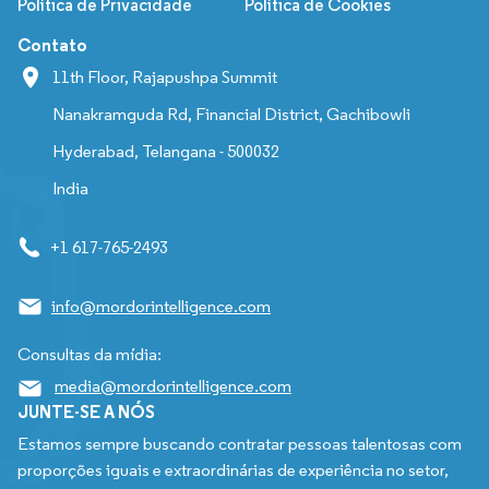
Política de Privacidade
Política de Cookies
Contato
11th Floor, Rajapushpa Summit
Nanakramguda Rd, Financial District, Gachibowli
Hyderabad, Telangana - 500032
India
+1 617-765-2493
info@mordorintelligence.com
Consultas da mídia:
media@mordorintelligence.com
JUNTE-SE A NÓS
Estamos sempre buscando contratar pessoas talentosas com
proporções iguais e extraordinárias de experiência no setor,