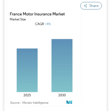
Share
Imagem © Mordor Intelligence. O reuso requer atribuição conforme CC BY 4.0.