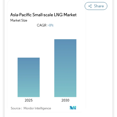
Share
Imagem © Mordor Intelligence. O reuso requer atribuição conforme CC BY 4.0.