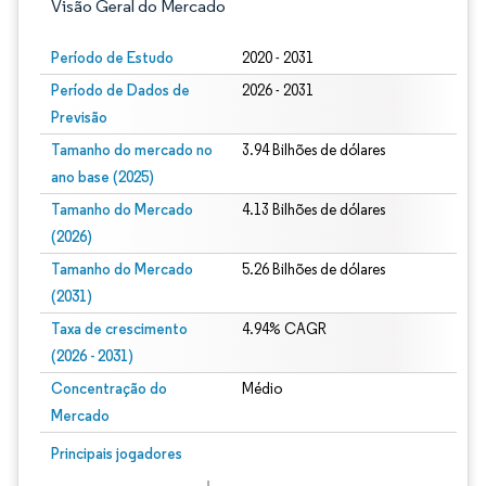
Visão Geral do Mercado
Período de Estudo
2020 - 2031
Período de Dados de
2026 - 2031
Previsão
Tamanho do mercado no
3.94 Bilhões de dólares
ano base (2025)
Tamanho do Mercado
4.13 Bilhões de dólares
(2026)
Tamanho do Mercado
5.26 Bilhões de dólares
(2031)
Taxa de crescimento
4.94% CAGR
(2026 - 2031)
Concentração do
Médio
Mercado
Imagem © Mordor Intelligence. O reuso requer atribuição conforme CC BY 4.0.
Principais jogadores