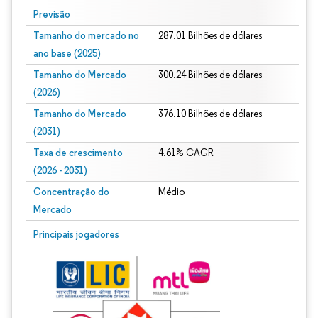
Previsão
Tamanho do mercado no
287.01 Bilhões de dólares
ano base (2025)
Tamanho do Mercado
300.24 Bilhões de dólares
(2026)
Tamanho do Mercado
376.10 Bilhões de dólares
(2031)
Taxa de crescimento
4.61% CAGR
(2026 - 2031)
Concentração do
Médio
Mercado
Imagem © Mordor Intelligence. O reuso requer atribuição conforme CC BY 4.0.
Principais jogadores