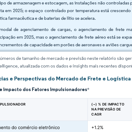
tipo de armazenagem e estocagem, as instalações não controladas 
ita em 2025; o espaço controlado por temperatura está crescend
tica farmacêutica e de baterias de lítio se acelera.
modal de agenciamento de cargas, o agenciamento de frete mar
icipação em 2025, mas o agenciamento de frete aéreo está se exp
incrementos de capacidade em porões de aeronaves e aviões cargue
úmeros de tamanho de mercado e previsão neste relatório são gera
elligence, atualizada com os dados e insights mais recentes disponí
ias e Perspectivas do Mercado de Frete e Logística
de Impacto dos Fatores Impulsionadores
*
MPULSIONADOR
(~) % DE IMPACTO
NA PREVISÃO DE
CAGR
ento do comércio eletrônico
+1.2%