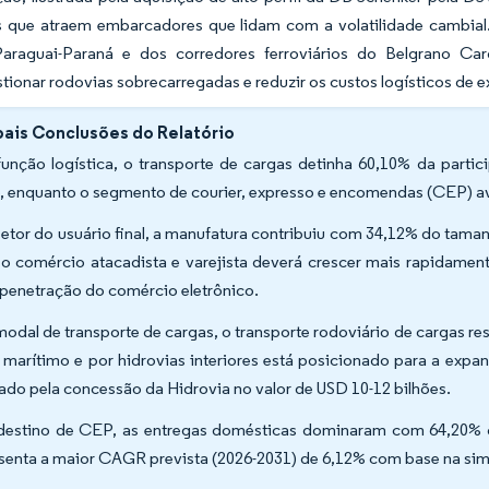
s que atraem embarcadores que lidam com a volatilidade cambial.
Paraguai-Paraná e dos corredores ferroviários do Belgrano Ca
ionar rodovias sobrecarregadas e reduzir os custos logísticos de 
pais Conclusões do Relatório
função logística, o transporte de cargas detinha 60,10% da parti
, enquanto o segmento de courier, expresso e encomendas (CEP) 
setor do usuário final, a manufatura contribuiu com 34,12% do tama
o comércio atacadista e varejista deverá crescer mais rapidame
 penetração do comércio eletrônico.
modal de transporte de cargas, o transporte rodoviário de cargas r
e marítimo e por hidrovias interiores está posicionado para a ex
ado pela concessão da Hidrovia no valor de USD 10-12 bilhões.
destino de CEP, as entregas domésticas dominaram com 64,20% d
senta a maior CAGR prevista (2026-2031) de 6,12% com base na sim