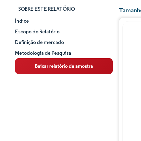
SOBRE ESTE RELATÓRIO
Tamanho
Índice
Tamanho e participação de mercado
Escopo do Relatório
Análise de mercado
Definição de mercado
Metodologia de Pesquisa
Tendências e insights
Análise de segmentos
Análise geográfica
Panorama competitivo
Principais jogadores
Desenvolvimentos da indústria