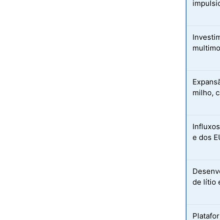
impuls
Investi
multimo
Expansã
milho, 
Influxo
e dos 
Desenvo
de líti
Platafo