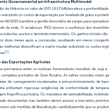
ento Governamental em Infraestrutura Multimodal
ão da Hidrovia no valor de USD 10-12 bilhões eleva a profundidad
 reduzindo os custos de exportação por tonelada de grãos e prote
to 60/2025 transfere a gestão ferroviária de cargas para operador
ade da rede. O arcabouço RIGI ancora a confiança dos investidore
ra rodovias, portos e terminais intermodais. Os ganhos iniciais sã
s doze meses após a concessão, resultando em menor congesti
as melhorias diversificam a matriz modal, reduzindo os custos log
[2]
res
.
 das Exportações Agrícolas
na permanece entre os maiores fornecedores mundiais de soja 
o complexo portuário de Gran Rosário. As safras recordes criam 
nelas de carregamento escalonadas e pré-posicionamento de barca
ina enfrentam rigorosas exigências de conformidade de temperatu
m frigorífica portuária. Os mandatos de rastreabilidade, incluind
ade documental, mas também abrem acesso a mercados premium 
anceiro sob medidas de liberalização cambial permite que os produ