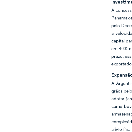
Investim
A concess
Panamax e
pelo Decre
a velocid
capital pa
em 40% no
prazo, ess
exportado
Expansão
A Argenti
grãos pel
adotar ja
carne bov
armazenage
complexid
alívio fin