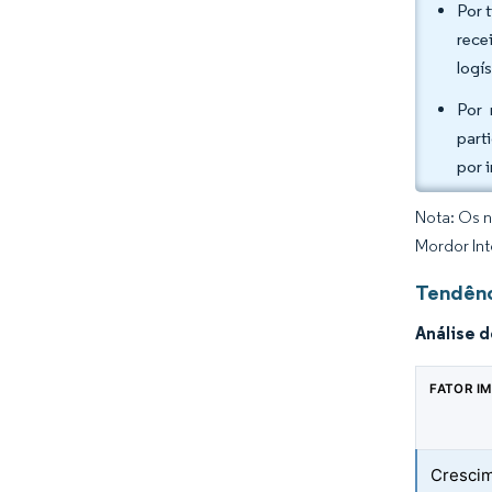
Por 
rece
logís
Por 
part
por 
Nota: Os n
Mordor Int
Tendênc
Análise 
FATOR I
Crescim