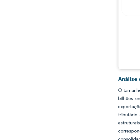
Análise
O tamanho 
bilhões e
exportaçõ
tributári
estrutura
correspon
consolidaç