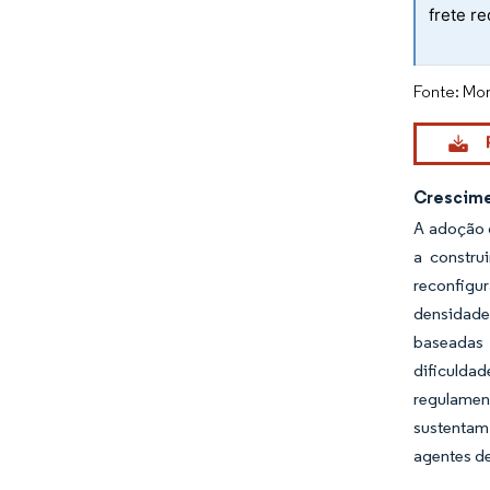
frete r
Fonte: Mor
Crescime
A adoção d
a constru
reconfigu
densidade
baseadas 
dificulda
regulamen
sustentam
agentes de