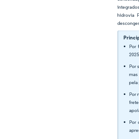
integrado
hidrovia 
descongest
Princi
Por 
2025
Por 
mas 
pela
Por 
fret
apoi
Por 
apre