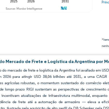
Image
Prin
*Isen
nenhu
 do Mercado de Frete e Logística da Argentina por M
do mercado de frete e logística da Argentina foi avaliado em USD
m 2026 para atingir USD 38,06 bilhões até 2031, a uma CAGR 
es agrícolas robustas, o momentum sustentado do comércio eletrô
o de longo prazo RIGI sustentam as perspectivas de crescimento 
is incentivam atualizações de infraestrutura multimodal, enquan
dência de frete até a automação de armazéns — eleva a efici
ão, ilustrada pela aquisição de alto perfil da DB Schenker pela DSV