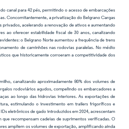
e do canal para 42 pés, permitindo o acesso de embarcações
ínas. Concomitantemente, a privatização do Belgrano Cargas
es privados, acelerando a renovação de ativos e aumentando
s ao oferecer estabilidade fiscal de 30 anos, canalizando
o evidentes: o Belgrano Norte aumentou a frequência de trens
onamento de caminhões nas rodovias paralelas. No médio
ísticos que historicamente corroeram a competitividade dos
e milho, canalizando aproximadamente 80% dos volumes de
gargalos rodoviários agudos, compelindo os embarcadores a
ças ao longo das hidrovias interiores. As exportações de
ra, estimulando o investimento em trailers frigoríficos e
o IDs eletrônicos de gado introduzidos em 2024, acrescentam
que recompensam cadeias de suprimentos verificadas. O
tores ampliem os volumes de exportação, amplificando ainda