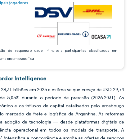
m © Mordor Intelligence. O reuso requer atribuição conforme CC BY 4.0.
cipais jogadores
ção de responsabilidade: Principais participantes classificados em
ma ordem específica
ordor Intelligence
 28,31 bilhões em 2025 e estima-se que cresça de USD 29,74
de 5,05% durante o período de previsão (2026-2031). As
nico e os influxos de capital catalisados pelo arcabouço
do mercado de frete e logística da Argentina. As reformas
to a adoção de tecnologia — desde plataformas digitais de
ência operacional em todos os modais de transporte. A
, intensifica a concorrência e amplia as ofertas de serviços