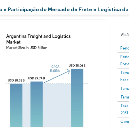
 e Participação do Mercado de Frete e Logística da
Visã
Perí
Perí
Prev
Tama
base
Tama
Imagem © Mordor Intelligence. O reuso requer atribuiç
Tama
Taxa
2031
Conc