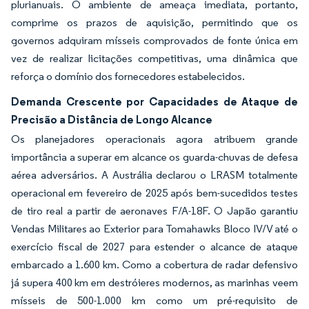
plurianuais. O ambiente de ameaça imediata, portanto,
comprime os prazos de aquisição, permitindo que os
governos adquiram mísseis comprovados de fonte única em
vez de realizar licitações competitivas, uma dinâmica que
reforça o domínio dos fornecedores estabelecidos.
Demanda Crescente por Capacidades de Ataque de
Precisão a Distância de Longo Alcance
Os planejadores operacionais agora atribuem grande
importância a superar em alcance os guarda-chuvas de defesa
aérea adversários. A Austrália declarou o LRASM totalmente
operacional em fevereiro de 2025 após bem-sucedidos testes
de tiro real a partir de aeronaves F/A-18F. O Japão garantiu
Vendas Militares ao Exterior para Tomahawks Bloco IV/V até o
exercício fiscal de 2027 para estender o alcance de ataque
embarcado a 1.600 km. Como a cobertura de radar defensivo
já supera 400 km em destróieres modernos, as marinhas veem
mísseis de 500-1.000 km como um pré-requisito de