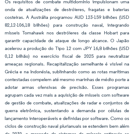
Os requisitos de combate multidomínio impulsionam uma
onda de atualizações de destróieres, fragatas e baterias
costeiras. A Austrália programou AUD 123-159 bilhões (USD
82,12-106,18 bilhões) para construção naval, integrando
mísseis Tomahawk nos destróieres da classe Hobart para
garantir capacidade de ataque de longo alcance. O Japão
acelerou a produção do Tipo 12 com JPY 16,8 bilhões (USD
0,12 bilhão) no exercício fiscal de 2025 para neutralizar
ameaças regionais. Recapitalização semelhante é visível na
Grécia e na Indonésia, sublinhando como as rotas marítimas
contestadas compelem até mesmo marinhas de médio porte a
adotar armas ofensivas de precisão. Esses programas
agrupam cada vez mais a aquisição de mísseis com software
de gestão de combate, atualizações de radar e conjuntos de
guerra eletrônica, sustentando a demanda por células de
lançamento interoperáveis e definidas por software. Como os
ciclos de construção naval plurianuais se estendem bem além
de 2030, o mercado de sistemas de mísseis antinavio se