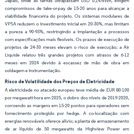
Japão, onde as tarifas ultrapassam USD 0,14/kWh, exigem
compromissos de take-or-pay de 15-20 anos para alcançar a
viabilidade financeira do projeto. Os sistemas modulares de
VPSA reduzem o investimento inicial em 20-30%, mas limitam
a pureza a 90-93%, restringindo a implantação a processos
com especificações mais flexíveis. Os prazos de execução de
projetos de 24-30 meses elevam o risco de execução; a Air
Liquide relatou três grandes projetos com atrasos de 6-12
meses em 2024 devido à escassez de mão de obra em
soldagem e instrumentação.
Risco de Volatilidade dos Preços de Eletricidade
A eletricidade no atacado europeu teve média de EUR 80-100
por megawatt-hora em 2025, o dobro dos níveis de 2019-2020,
corroendo as margens em 15-20 pontos para operadores sem
fornecimento protegido por hedge. A co-localização com
energias renováveis oferece alívio; a planta de armazenamento
de ar líquido de 50 megawatts da Highview Power em