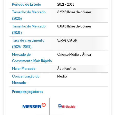
Período de Estudo
2021 - 2031
Tamanho do Mercado
6.22 Bilhões de dólares
(2026)
Tamanho do Mercado
8.08 Bilhões de dólares
(2031)
Taxa de crescimento
5.36% CAGR
(2026 - 2031)
Mercado de
Oriente Médio e África
Crescimento Mais Rápido
Maior Mercado
Ásia-Pacífico
Concentração do
Médio
Mercado
Imagem © Mordor Intelligence. O reuso requer atribuição conforme CC BY 4.0.
Principais jogadores