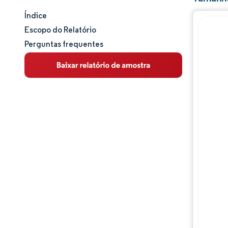
Índice
Tamanho e participação de mercado
Escopo do Relatório
Perguntas frequentes
Análise de mercado
Tendências e insights
Análise de segmentos
Análise geográfica
Panorama competitivo
Principais jogadores
Desenvolvimentos da indústria