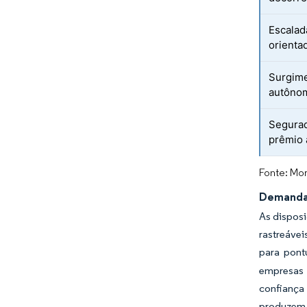
Escalad
orienta
Surgime
autônom
Segurad
prêmio 
Fonte: Mor
Demanda 
As disposi
rastreávei
para pont
empresas 
confiança
produzem 