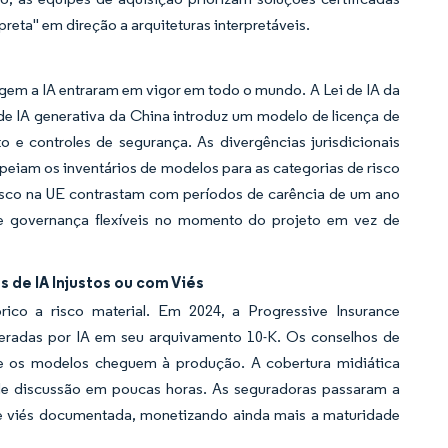
eta" em direção a arquiteturas interpretáveis.
regem a IA entraram em vigor em todo o mundo. A Lei de IA da
de IA generativa da China introduz um modelo de licença de
o e controles de segurança. As divergências jurisdicionais
eiam os inventários de modelos para as categorias de risco
 risco na UE contrastam com períodos de carência de um ano
 governança flexíveis no momento do projeto em vez de
 de IA Injustos ou com Viés
rico a risco material. Em 2024, a Progressive Insurance
geradas por IA em seu arquivamento 10-K. Os conselhos de
ue os modelos cheguem à produção. A cobertura midiática
s de discussão em poucas horas. As seguradoras passaram a
e viés documentada, monetizando ainda mais a maturidade