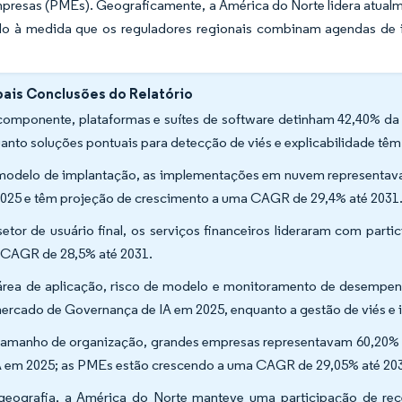
resas (PMEs). Geograficamente, a América do Norte lidera atualmen
do à medida que os reguladores regionais combinam agendas de
pais Conclusões do Relatório
componente, plataformas e suítes de software detinham 42,40% d
anto soluções pontuais para detecção de viés e explicabilidade t
modelo de implantação, as implementações em nuvem representa
025 e têm projeção de crescimento a uma CAGR de 29,4% até 2031
setor de usuário final, os serviços financeiros lideraram com par
CAGR de 28,5% até 2031.
área de aplicação, risco de modelo e monitoramento de desempe
ercado de Governança de IA em 2025, enquanto a gestão de viés e
tamanho de organização, grandes empresas representavam 60,20%
A em 2025; as PMEs estão crescendo a uma CAGR de 29,05% até 20
geografia, a América do Norte manteve uma participação de rec