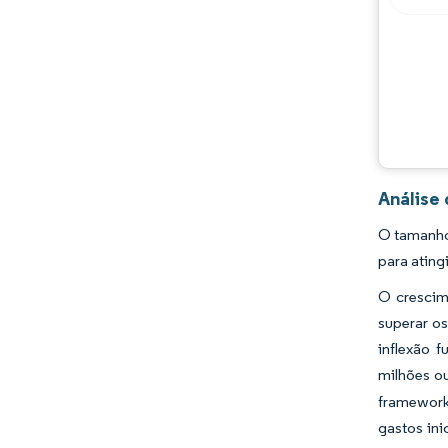
Análise
O tamanho
para ating
O crescim
superar os
inflexão 
milhões o
framework
gastos in