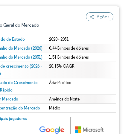
Ações
o Geral do Mercado
odo de Estudo
2020 - 2031
nho do Mercado (2026)
0.44 Bilhões de dólares
nho do Mercado (2031)
1.51 Bilhões de dólares
 de crescimento (2026 -
28.15% CAGR
)
ado de Crescimento
Ásia-Pacífico
ão conforme CC BY 4.0.
 Rápido
r Mercado
América do Norte
entração do Mercado
Médio
m © Mordor Intelligence. O reuso requer atribuição conforme CC BY 4.0.
cipais jogadores