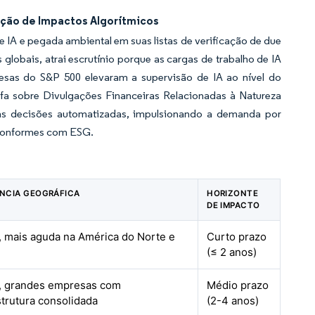
ação de Impactos Algorítmicos
e IA e pegada ambiental em suas listas de verificação de due
globais, atrai escrutínio porque as cargas de trabalho de IA
sas do S&P 500 elevaram a supervisão de IA ao nível do
a sobre Divulgações Financeiras Relacionadas à Natureza
das decisões automatizadas, impulsionando a demanda por
 conformes com ESG.
NCIA GEOGRÁFICA
HORIZONTE
DE IMPACTO
, mais aguda na América do Norte e
Curto prazo
(≤ 2 anos)
l, grandes empresas com
Médio prazo
strutura consolidada
(2-4 anos)