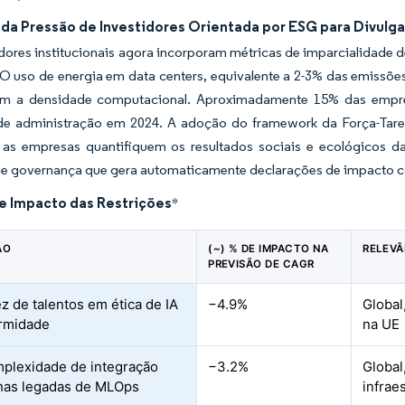
 da Pressão de Investidores Orientada por ESG para Divulg
dores institucionais agora incorporam métricas de imparcialidade d
 O uso de energia em data centers, equivalente a 2-3% das emissões 
cam a densidade computacional. Aproximadamente 15% das empre
de administração em 2024. A adoção do framework da Força-Taref
 as empresas quantifiquem os resultados sociais e ecológicos 
de governança que gera automaticamente declarações de impacto
de Impacto das Restrições
*
ÃO
(~) % DE IMPACTO NA
RELEVÂ
PREVISÃO DE CAGR
z de talentos em ética de IA
−4.9%
Global
rmidade
na UE
mplexidade de integração
−3.2%
Globa
has legadas de MLOps
infrae