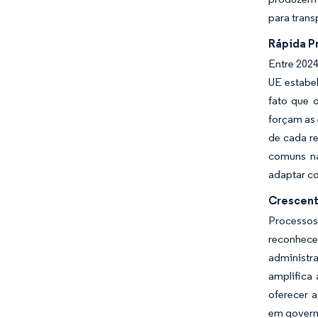
para trans
Rápida P
Entre 2024
UE estabel
fato que o
forçam as 
de cada r
comuns na
adaptar co
Crescent
Processos
reconhece
administr
amplifica
oferecer 
em govern