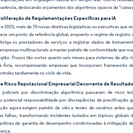
parência, deslocando orçamentos dos algoritmos opacos de "caixa-pr
roliferação de Regulamentações Específicas para IA
 e 2025, mais de 70 novas diretivas legislativas ou executivas que 
ece um ponto de referência global, enquanto o regime de registro 
briga os prestadores de serviços a registrar dados de treinament
empresas multinacionais a manter painéis de conformidade que map
egião. Prazos tão curtos quanto seis meses para sistemas de alto
 Ásia, recompensando empresas que incorporam frameworks de
ntroles tardiamente no ciclo de vida.
e Risco Reputacional Empresarial Decorrente de Resultados
 judiciais por discriminação algorítmica passaram de risco teó
u potencial responsabilidade por discrepâncias de precificação 
ação agora exigem painéis de viés e testes de cenários antes q
 as falhas, transformando incidentes isolados em tópicos globai
apólices de garantia de desempenho condicionadas à mitigação d
ança.