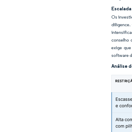
Escalada
Os investi
diligence.
intensifi
conselho 
exige que
software 
Análise 
RESTRIÇ
Escasse
e confo
Alta co
com pil