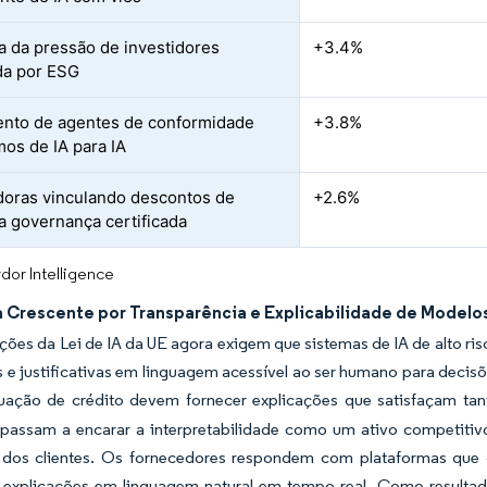
a da pressão de investidores
+3.4%
da por ESG
nto de agentes de conformidade
+3.8%
os de IA para IA
oras vinculando descontos de
+2.6%
a governança certificada
dor Intelligence
Crescente por Transparência e Explicabilidade de Modelo
ções da Lei de IA da UE agora exigem que sistemas de IA de alto ri
s e justificativas em linguagem acessível ao ser humano para decisõ
uação de crédito devem fornecer explicações que satisfaçam ta
passam a encarar a interpretabilidade como um ativo competitivo 
 dos clientes. Os fornecedores respondem com plataformas qu
explicações em linguagem natural em tempo real. Como resultado,