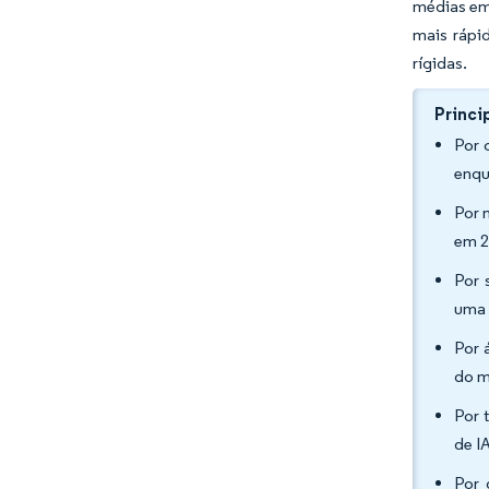
médias emp
mais rápi
rígidas.
Princi
Por 
enqu
Por 
em 2
Por 
uma 
Por 
do m
Por 
de I
Por 