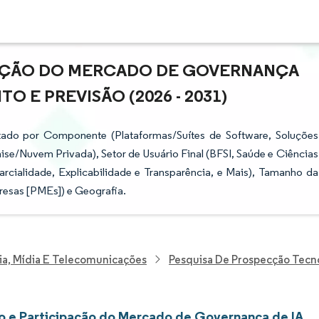
PAÇÃO DO MERCADO DE GOVERNANÇA
O E PREVISÃO (2026 - 2031)
ado por Componente (Plataformas/Suítes de Software, Soluções
se/Nuvem Privada), Setor de Usuário Final (BFSI, Saúde e Ciências
arcialidade, Explicabilidade e Transparência, e Mais), Tamanho da
esas [PMEs]) e Geografia.
ia, Mídia E Telecomunicações
Pesquisa De Prospecção Tecn
 e Participação do Mercado de Governança de IA