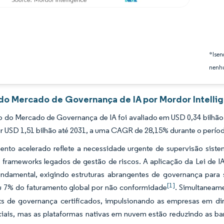
*Isen
nenhu
 do Mercado de Governança de IA por Mordor Intelli
 do Mercado de Governança de IA foi avaliado em USD 0,34 bilhão 
ir USD 1,51 bilhão até 2031, a uma CAGR de 28,15% durante o períod
ento acelerado reflete a necessidade urgente de supervisão sist
 frameworks legados de gestão de riscos. A aplicação da Lei de IA
fundamental, exigindo estruturas abrangentes de governança para
[1]
u 7% do faturamento global por não conformidade
. Simultaneam
s de governança certificados, impulsionando as empresas em d
iciais, mas as plataformas nativas em nuvem estão reduzindo as b