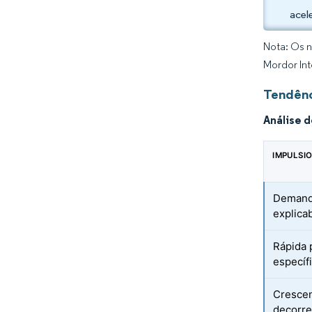
acel
Nota: Os n
Mordor Int
Tendênc
Análise 
IMPULSI
Demanda
explica
Rápida 
específ
Crescen
decorre