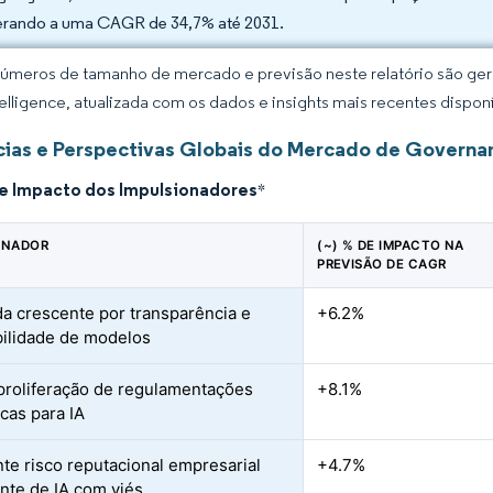
erando a uma CAGR de 34,7% até 2031.
úmeros de tamanho de mercado e previsão neste relatório são gera
elligence, atualizada com os dados e insights mais recentes disponí
ias e Perspectivas Globais do Mercado de Governan
de Impacto dos Impulsionadores
*
ONADOR
(~) % DE IMPACTO NA
PREVISÃO DE CAGR
 crescente por transparência e
+6.2%
bilidade de modelos
proliferação de regulamentações
+8.1%
icas para IA
te risco reputacional empresarial
+4.7%
nte de IA com viés