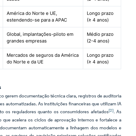
América do Norte e UE,
Longo prazo
estendendo-se para a APAC
(≥ 4 anos)
Global, implantações-piloto em
Médio prazo
grandes empresas
(2-4 anos)
Mercados de seguros da América
Longo prazo
do Norte e da UE
(≥ 4 anos)
s
sco gerem documentação técnica clara, registros de auditoria
es automatizadas. As instituições financeiras que utilizam IA
[2]
nto os reguladores quanto os consumidores afetados
. As
que acelera os ciclos de aprovação internos e fortalece a
e documentam automaticamente a linhagem dos modelos e
 as equipes de aquisição priorizam soluções certificadas