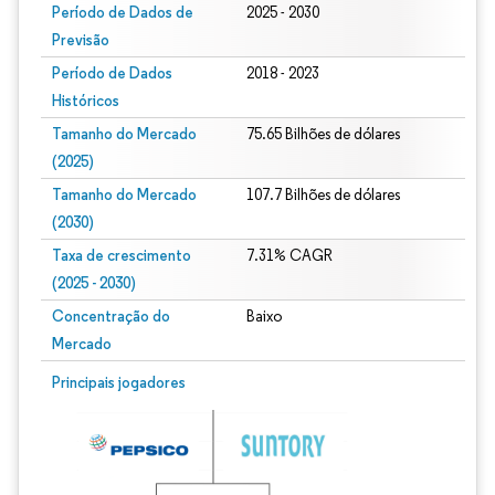
Período de Dados de
2025 - 2030
Previsão
Período de Dados
2018 - 2023
Históricos
Tamanho do Mercado
75.65 Bilhões de dólares
(2025)
Tamanho do Mercado
107.7 Bilhões de dólares
(2030)
Taxa de crescimento
7.31% CAGR
(2025 - 2030)
Concentração do
Baixo
Mercado
Imagem © Mordor Intelligence. O reuso requer atribuição conforme CC BY 4.0.
Principais jogadores