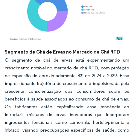
Imagem © Mordor Intelligence. O reuso requer atribuição conforme CC BY 4.0.
Segmento de Chá de Ervas no Mercado de Chá RTD
O segmento de chá de ervas está experimentando um
crescimento notável no mercado de chá RTD, com projeção
de expansão de aproximadamente 8% de 2024 a 2029. Essa
impressionante trajetória de crescimento é impulsionada pela
crescente conscientização dos consumidores sobre os
benefícios à saúde associados ao consumo de chá de ervas.
Os fabricantes estão capitalizando essa tendência ao
introduzir misturas de ervas inovadoras que incorporam
ingredientes funcionais como camomila, hortelã-pimenta e
hibisco, visando preocupações específicas de saúde, como