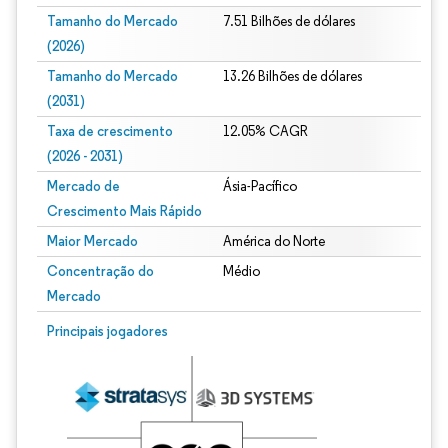
Tamanho do Mercado
7.51 Bilhões de dólares
(2026)
Tamanho do Mercado
13.26 Bilhões de dólares
(2031)
Taxa de crescimento
12.05% CAGR
(2026 - 2031)
Mercado de
Ásia-Pacífico
Crescimento Mais Rápido
Maior Mercado
América do Norte
Concentração do
Médio
Mercado
Imagem © Mordor Intelligence. O reuso requer atribuição conforme CC BY 4.0.
Principais jogadores