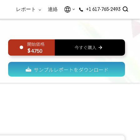
レポート
連絡
+1 617-765-2493
4750