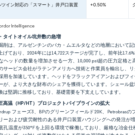
ルツイン対応の「スマート」井戸口装置
+0.50%
or Intelligence
・タイトオイル坑井数の急増
掘削は、アルゼンチンのバカ・ムエルタなどの地層において記
上げており、2024年には14,722ステージが完了し、前年比1
なヘッドの数量を増加させる一方、10,000 psi超の圧力
のサービス会社がラテンアメリカへ技術と作業員を輸出し、リ
採用を加速しています。ヘッドをフラックアイアンおよびフィ
ーが、より大きな財布のシェアを獲得しています。シェール盆
換は堅調に推移しており、基礎需要を下支えしています。
圧高温（HP/HT）プロジェクトパイプラインの拡大
 Sverdrup フェーズ3、BPのグリーンフィールド20K、Petrobr
リーおよび疲労耐性のある井戸口装置ハウジングへの発注が
底孔温度が350°Fを上回る環境で稼働しており、厳格な冶金