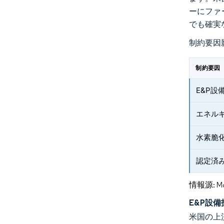
ーにファ
でも確実
制約要因
制約要因
E&P
エネル
水素脆
認定済
情報源: Mord
E&P設
米国の上