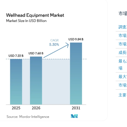
市
調査
市場規
市場規
成長率 
最も
場
画像 © Mordor Intelligence。再利用にはCC BY 4
最大
市場
画像 ©
主要