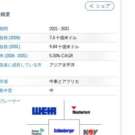
シェア
場概要
期間
2021 - 2031
模 (2026)
7.6 十億米ドル
模 (2031)
9.84 十億米ドル
(2026 - 2031)
5.30% CAGR
急速に成長している市
アジア太平洋
.0の表示が必要です。
市場
中東とアフリカ
集中度
中
 Mordor Intelligence。再利用にはCC BY 4.0の表示が必要です。
プレーヤー