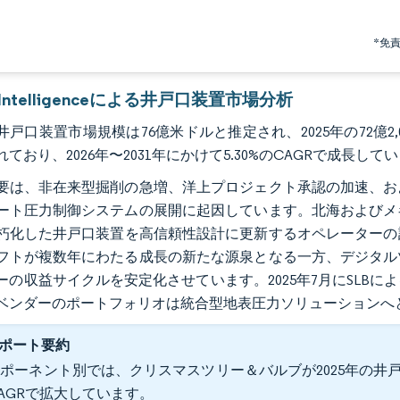
*免
r Intelligenceによる井戸口装置市場分析
の井戸口装置市場規模は76億米ドルと推定され、2025年の72億2,0
ており、2026年〜2031年にかけて5.30%のCAGRで成長して
要は、非在来型掘削の急増、洋上プロジェクト承認の加速、お
ート圧力制御システムの展開に起因しています。北海およびメ
朽化した井戸口装置を高信頼性設計に更新するオペレーターの
フトが複数年にわたる成長の新たな源泉となる一方、デジタル
ーの収益サイクルを安定化させています。2025年7月にSLBによ
ベンダーのポートフォリオは統合型地表圧力ソリューションへ
ポート要約
ポーネント別では、クリスマスツリー＆バルブが2025年の井戸口装置
AGRで拡大しています。