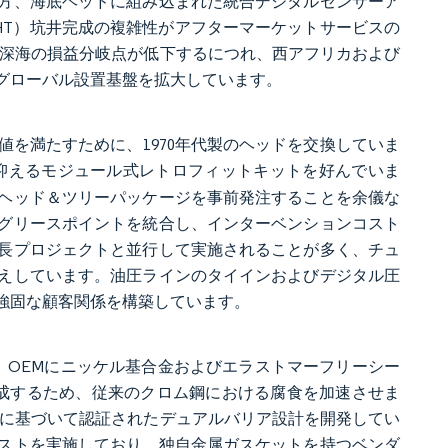
方、海底ヘッドに組み込まれた統合デジタルセンサーア
HT）坑井完成の複雑性がアフターマーケットサービスの
。深海の損益分岐点が低下するにつれ、西アフリカおよび
グローバル設置基盤を拡大しています。
を満たすために、1970年代製のヘッドを交換していま
抑えるモジュール式レトロフィットキットを好んでいま
ヘッド＆ツリーパッケージを事前発注することを余儀な
グリースポイントを統合し、インターベンションコスト
長プロジェクトと並行して実施されることが多く、チュ
えしています。油圧ラインのタイインおよびデジタル圧
強固な顧客関係を構築しています。
し、OEMにニッケル基合金およびエラストマーフリーシー
生成するため、従来のクロム鋼における腐食を加速させま
914に基づいて認証されたデュアルバリア設計を開発してい
ストを実施しており、独自金属ガスケットを持つベンダ