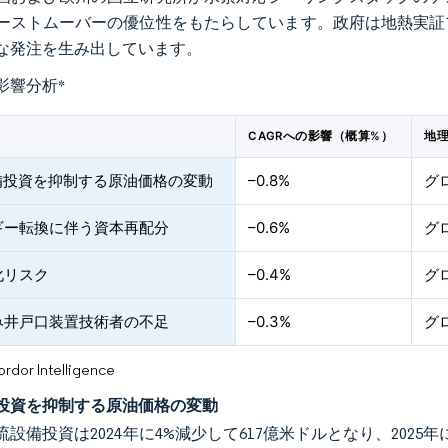
ーストムーバーの優位性をもたらしています。政府は地熱実証
な発注を生み出しています。
影響分析
*
CAGRへの影響（概算%）
地
設備投資を抑制する原油価格の変動
–0.8%
グ
ギー転換に伴う資本再配分
–0.6%
グ
化リスク
–0.4%
グ
み井戸口装置技術者の不足
–0.3%
グ
or Intelligence
備投資を抑制する原油価格の変動
流設備投資は2024年に4%減少して617億米ドルとなり、202