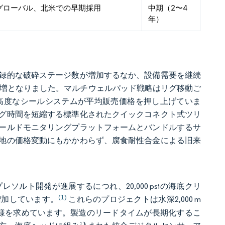
グローバル、北米での早期採用
中期（2〜4
年）
録的な破砕ステージ数が増加するなか、設備需要を継続
7.6%増となりました。マルチウェルパッド戦略はリグ移動ご
定格と高度なシールシステムが平均販売価格を押し上げていま
グ時間を短縮する標準化されたクイックコネクト式ツリ
ールドモニタリングプラットフォームとバンドルするサ
地の価格変動にもかかわらず、腐食耐性合金による旧来
asのプレソルト開発が進展するにつれ、20,000 psiの海底クリ
(1)
増加しています。
これらのプロジェクトは水深2,000 m
仕様を求めています。製造のリードタイムが長期化するこ