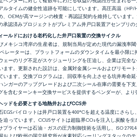
定ベンダーに対して複数年にわたる収益の視認性が生まれる一
アルタイムの健全性追跡を可能にしています。高圧高温（HP/
め、OEMが高マージンの検査・再認証契約を維持しています
の承認済みプロジェクトがプレミアム井戸口装置アセンブリの
フィールドにおける老朽化した井戸口装置の交換サイクル
びメキシコ湾岸の生産者は、規制当局が定めた現代の漏洩率閾値
ペレーターは、プラットフォームのダウンタイムを最小限に
ウェーのリグ不足がスケジューリングを圧迫し、企業は完全な
います。更新された設計は、金属対金属シールおよびリモート
ています。交換プログラムは、回収率を向上させる坑井寿命延
ハンガーのアップグレードおよび二次シール在庫の需要を下支
グを含むターンキー交換サービスを提供するベンダーが、より
ヘッドを必要とする地熱井およびCCS井
石EGSパイロットは井戸口装置を400°Cを超える温度にさら
を迫っています。CCUSサイトは超臨界CO₂を注入し炭酸を
サプライヤーは石油・ガスの圧力制御技術を活用し、ISO 27
国および欧州の国立研究所が水素対応シーリングスタックのテ