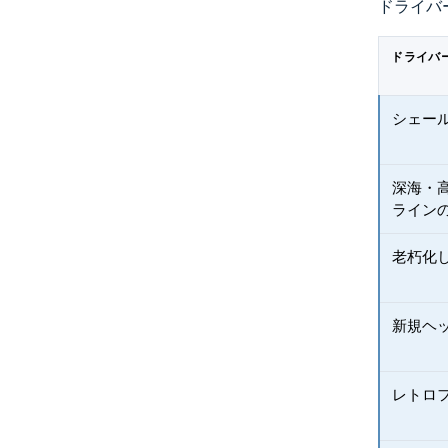
ドライバ
ドライバ
シェー
深海・高
ライン
老朽化
新規ヘ
レトロ