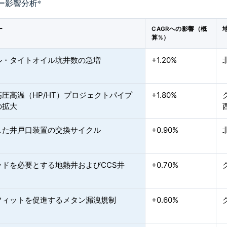
ー影響分析
*
ー
CAGRへの影響（概
算%）
ル・タイトオイル坑井数の急増
+1.20%
圧高温（HP/HT）プロジェクトパイプ
+1.80%
の拡大
した井戸口装置の交換サイクル
+0.90%
ッドを必要とする地熱井およびCCS井
+0.70%
フィットを促進するメタン漏洩規制
+0.60%