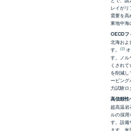
とで、認
レイがリ
需要を高
東地中海
OECD
北海およ
(2)
す。
オ
す。ノル
くされて
を削減し
ービング
力試験ロ
高信頼性
超高温岩
ルの採用
す。設備
ます。米