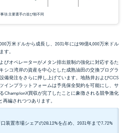
責事項:主要選手の並び順不同
00万米ドルから成長し、2031年には98億4,000万米ドル
います。
よびオペレーターがメタン排出規制の強化に対応するた
キシコ湾岸の資産を中心とした成熟油田の交換プログラ
設備発注をさらに押し上げています。地熱井およびCCS
ツインプラットフォームは予兆保全契約を可能にし、サ
るChampionX買収が完了したことに象徴される競争激化
と再編されつつあります。
市場シェアの28.12%を占め、2031年まで7.72%