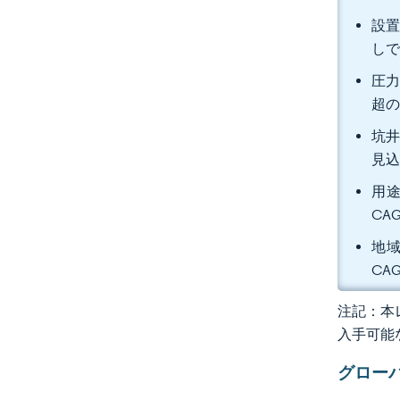
設置
し
圧力
超の
坑井
見
用途
CA
地域
CA
注記：本レ
入手可能
グロー