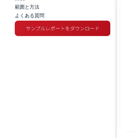
市場規模とシェア
範囲と方法
よくある質問
市場分析
トレンドとインサイト
セグメント分析
地理分析
規制環境
競争環境
主要プレーヤー
機会と展望
業界の動向