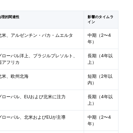
地理的関連性
影響のタイムラ
イン
北米、アルゼンチン・バカ・ムエルタ
中期（2〜4
年）
グローバル洋上、ブラジルプレソルト、
長期（4年以
西アフリカ
上）
北米、欧州北海
短期（2年以
内）
グローバル、EUおよび北米に注力
長期（4年以
上）
グローバル、北米およびEUが主導
中期（2〜4
年）