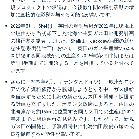
規プロジェクトの承認は、今後数年間の掘削活動の増
加に直接的な影響を与える可能性が高いです。
2022年3月、Shellは、英国の規制当局が2021年に環境上
の理由から当初却下した北海の主要ガス田の開発計画
の修正案を発表しました。Shellは、Jackdaw油田の新た
な生態系開発計画において、英国のガス生産量の6.5%
を供給する同地域からの生産を2025年第3四半期または
第4四半期までに開始することを目指していると述べて
います。
さらに、2022年6月、オランダとドイツは、欧州がロシ
アの化石燃料依存から脱却しようとする中、ガス供給
を確保するために北海の新たなガス田を開発・採掘す
る計画を立てました。オランダ政府によると、両国の
北海岸から約19kmに位置する同ガス田での生産は2024
年末までに開始される見込みです。したがって、新規
ガス田の開発は、予測期間中に北海油田設備市場の成
長を促進する可能性が高いです。