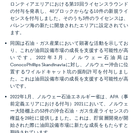
ロンティアエリアにおける第23回ライセンスラウンド
の付与を発表し、40ブロックからなる10件の新規ライ
センスを付与しました。そのうち3件のライセンスは、
バレンツ海の新たに開放されたエリアに設定されてい
ます。
同国は石油・ガス産業において顕著な活動を示してお
り、これが油田設備市場の成長を支援する可能性が高
いです。2022年3月、ノルウェー石油局は
ConocoPhillips Skandinaviaに対し、ノルウェー沖合に位
置するワイルドキャット坑の掘削許可を付与しまし
た。これは油田設備市場の成長を支援する可能性が高
いです。
2022年1月、ノルウェー石油エネルギー省は、APA（事
前定義エリアにおける付与）2021において、ノルウェ
ー大陸棚上の53件の沖合石油・ガス生産ライセンスの
権益を28社に提供しました。これは、貯留層開発が開
始された際に油田設備市場に新たな成長をもたらすと
期待されています。