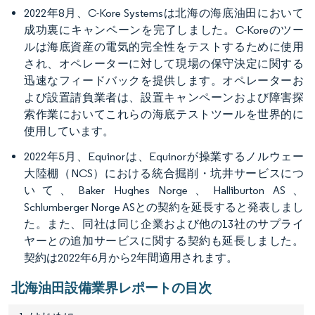
2022年8月、C-Kore Systemsは北海の海底油田において
成功裏にキャンペーンを完了しました。C-Koreのツー
ルは海底資産の電気的完全性をテストするために使用
され、オペレーターに対して現場の保守決定に関する
迅速なフィードバックを提供します。オペレーターお
よび設置請負業者は、設置キャンペーンおよび障害探
索作業においてこれらの海底テストツールを世界的に
使用しています。
2022年5月、Equinorは、Equinorが操業するノルウェー
大陸棚（NCS）における統合掘削・坑井サービスにつ
いて、Baker Hughes Norge、Halliburton AS、
Schlumberger Norge ASとの契約を延長すると発表しまし
た。また、同社は同じ企業および他の13社のサプライ
ヤーとの追加サービスに関する契約も延長しました。
契約は2022年6月から2年間適用されます。
北海油田設備業界レポートの目次