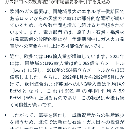
ガス部門への投資増加が市場需要を牽引する見込み
欧州のガス需要は、同地域最大のエネルギー供給国で
あるロシアからの天然ガス輸出の部分的な遮断が続い
ているため、今後数年間も増加し続けると予想されて
います。また、電力部門では、原子力・石炭・褐炭火
力発電設備の段階的廃止が、予測期間中にガス火力発
電所への需要を押し上げる可能性が高いです。
近年、欧州ではLNG輸入量が増加しています。2021年
には、同地域のLNG輸入量は約1,082億立方メートル
（bcm）に達し、2016年の564億立方メートルからほぼ
倍増しました。さらに、2022年1月から2022年5月にか
けて、欧州連合および英国へのLNG輸入量は平均14.9
Bcf/dとなり、これは2021年の年間平均を5.9
Bcf/d（66%）上回るものであり、この状況は今後も続
く可能性が高いです。
したがって、需要を満たし、成熟資産からの生産減少
を補うため、北海では新たな石油・ガス田への投資が
オペレーターによって進められています。これらの新