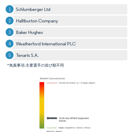
Schlumberger Ltd
Halliburton Company
Baker Hughes
Weatherford International PLC
Tenaris S.A.
*免責事項:主要選手の並び順不同