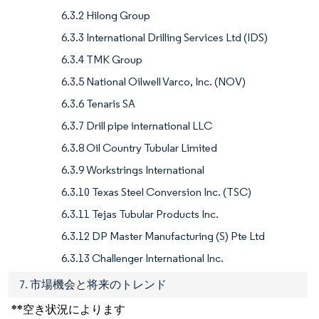
6.3.2 Hilong Group
6.3.3 International Drilling Services Ltd (IDS)
6.3.4 TMK Group
6.3.5 National Oilwell Varco, Inc. (NOV)
6.3.6 Tenaris SA
6.3.7 Drill pipe international LLC
6.3.8 Oil Country Tubular Limited
6.3.9 Workstrings International
6.3.10 Texas Steel Conversion Inc. (TSC)
6.3.11 Tejas Tubular Products Inc.
6.3.12 DP Master Manufacturing (S) Pte Ltd
6.3.13 Challenger International Inc.
7. 市場機会と将来のトレンド
**空き状況によります