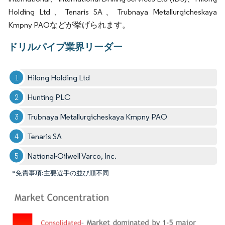
Holding Ltd、Tenaris SA、Trubnaya Metallurgicheskaya
Kmpny PAOなどが挙げられます。
ドリルパイプ業界リーダー
Hilong Holding Ltd
Hunting PLC
Trubnaya Metallurgicheskaya Kmpny PAO
Tenaris SA
National-Oilwell Varco, Inc.
*免責事項:主要選手の並び順不同