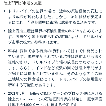
陸上部門が市場を支配
ドリルパイプの世界市場は、近年の原油価格の変動に
より成長が鈍化しました。しかし、原油価格が安定す
るにつれ、予測期間中に市場は成長する見込みです。
陸上石油生産は世界の石油生産量の約70%を占めていま
す。将来的な陸上探査活動の増加により、ドリルパイ
プ市場の拡大が期待されます。
容易に採掘できる石油のほぼすべてはすでに発見され
ています。現在掘削されている坑井は以前よりも深く
複雑であり、ドリルパイプ市場の成長につながってい
ます。さらに、インドなど複数の国では陸上部門がま
だ完全には探査されていません。そのような国々の陸
上地域での探査活動により、ドリルパイプの使用量が
増加する可能性があります。
2021年1月、Tethys Oilはオマーンのブロック49における
陸上のThameen-1での石油掘削作業を開始し、掘削深度
は地下約4,000メートルに達する予定です。