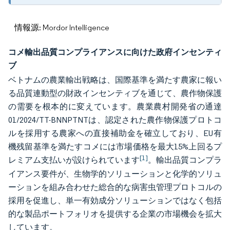
情報源: Mordor Intelligence
コメ輸出品質コンプライアンスに向けた政府インセンティ
ブ
ベトナムの農業輸出戦略は、国際基準を満たす農家に報い
る品質連動型の財政インセンティブを通じて、農作物保護
の需要を根本的に変えています。農業農村開発省の通達
01/2024/TT-BNNPTNTは、認定された農作物保護プロトコ
ルを採用する農家への直接補助金を確立しており、EU有
機残留基準を満たすコメには市場価格を最大15%上回るプ
[1]
レミアム支払いが設けられています
。輸出品質コンプラ
イアンス要件が、生物学的ソリューションと化学的ソリュ
ーションを組み合わせた総合的な病害虫管理プロトコルの
採用を促進し、単一有効成分ソリューションではなく包括
的な製品ポートフォリオを提供する企業の市場機会を拡大
しています。