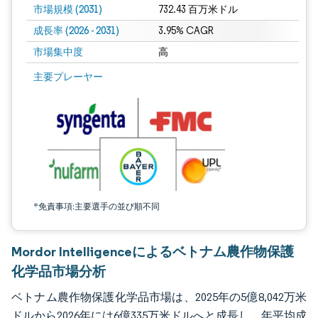
市場規模 (2031)
732.43 百万米ドル
成長率 (2026 - 2031)
3.95% CAGR
市場集中度
高
画像 © Mordor Intelligence。再利用にはCC BY 4.0の表示が必要です。
主要プレーヤー
*免責事項:主要選手の並び順不同
Mordor Intelligenceによるベトナム農作物保護
化学品市場分析
ベトナム農作物保護化学品市場は、2025年の5億8,042万米
ドルから2026年には6億335万米ドルへと成長し、年平均成