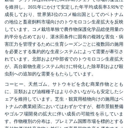
を維持し、2031年にかけて安定した年平均成長率3.92%で
成長しており、世界第3位のコメ輸出国としてのベトナム
の地位と畜産飼料市場向けのトウモロコシ生産拡大を反映
しています。コメ栽培単独で農作物保護化学品総使用量の
約半分を占めており、湛水田条件に固有の複雑な害虫・病
害圧力を管理するために生育シーズンごとに複数回の施用
を必要とする集約的な生産システムによって需要が牽引さ
れています。北部および中部省でのトウモロコシ生産拡大
が、高台穀物生産システム向けに特化した除草剤および殺
虫剤への追加的な需要をもたらしています。
コーヒー、天然ゴム、サトウキビを含む商業作物ととも
に、豆類および油糧種子はより小さいながらも安定したシ
ェアを維持しています。芝生・観賞用植物向けの施用はベ
トナムの農業経済においてはわずかですが、都市景観整備
やゴルフ場開発の拡大に伴い成長の可能性を示していま
す。作物種別の分布は、プレミアム国際市場を標的とする