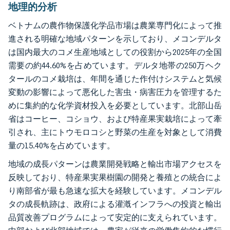
地理的分析
ベトナムの農作物保護化学品市場は農業専門化によって推
進される明確な地域パターンを示しており、メコンデルタ
は国内最大のコメ生産地域としての役割から2025年の全国
需要の約44.60%を占めています。デルタ地帯の250万ヘク
タールのコメ栽培は、年間を通じた作付けシステムと気候
変動の影響によって悪化した害虫・病害圧力を管理するた
めに集約的な化学資材投入を必要としています。北部山岳
省はコーヒー、コショウ、および特産果実栽培によって牽
引され、主にトウモロコシと野菜の生産を対象として消費
量の15.40%を占めています。
地域の成長パターンは農業開発戦略と輸出市場アクセスを
反映しており、特産果実果樹園の開発と養殖との統合によ
り南部省が最も急速な拡大を経験しています。メコンデル
タの成長軌跡は、政府による灌漑インフラへの投資と輸出
品質改善プログラムによって安定的に支えられています。