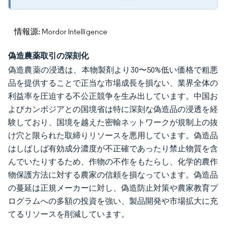
情報源: Mordor Intelligence
偽造農薬取引の深刻化
偽造農薬の浸透は、本物製剤より30〜50%低い価格で粗悪
品を提供することで正当な市場成長を損ない、業界全体の
利益率を圧迫する不公正競争を生み出しています。中国お
よびカンボジアとの国境省は特に深刻な偽造品の浸透を経
験しており、国境を越えた密輸ネットワークが規制上の抜
け穴と限られた取締りリソースを悪用しています。偽造品
はしばしば有効成分濃度が不正確であったり禁止物質を含
んでいたりするため、作物の不作をもたらし、化学的農作
物保護方法に対する農家の信頼を損なっています。偽造品
の蔓延は正規メーカーに対し、偽造防止対策や農家教育プ
ログラムへの多額の投資を強い、製品開発や市場拡大に充
てるリソースを削減しています。