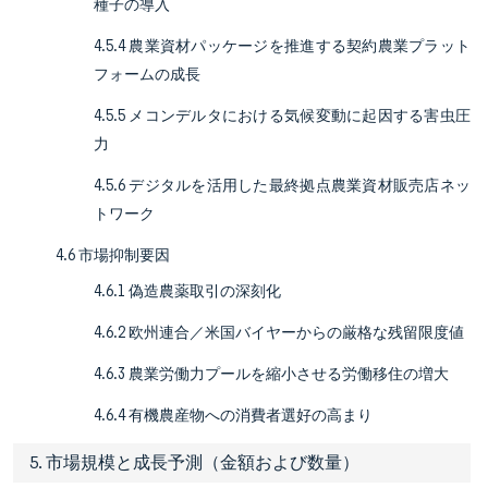
種子の導入
4.5.4 農業資材パッケージを推進する契約農業プラット
フォームの成長
4.5.5 メコンデルタにおける気候変動に起因する害虫圧
力
4.5.6 デジタルを活用した最終拠点農業資材販売店ネッ
トワーク
4.6 市場抑制要因
4.6.1 偽造農薬取引の深刻化
4.6.2 欧州連合／米国バイヤーからの厳格な残留限度値
4.6.3 農業労働力プールを縮小させる労働移住の増大
4.6.4 有機農産物への消費者選好の高まり
5. 市場規模と成長予測（金額および数量）