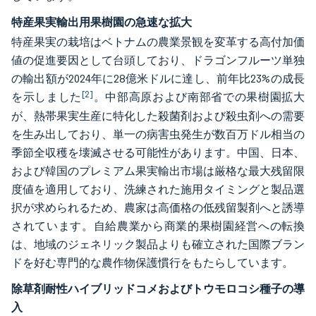
特産果実輸出用果樹園の急速な拡大
特産果実の栽培はベトナムの農業景観を変革する高付加価
値の促進要因として台頭しており、ドラゴンフルーツ単独
の輸出額が2024年に28億米ドルに達し、前年比23%の成長
[2]
を示しました
。中部高原および南部省での果樹園拡大
が、熱帯果実生産に特化した殺菌剤および殺虫剤への需要
を生み出しており、単一の病害虫発生が数百万ドル相当の
季節全収穫を壊滅させる可能性があります。中国、日本、
および韓国のプレミアム果実輸出市場は厳格な最大残留限
度値を適用しており、洗練された施用タイミングと製品選
択が求められるため、農家は高価格の低残留製剤へと誘導
されています。自給農業から商業的果樹園経営への転換
は、地域のジェネリック製品よりも確立された国際ブラン
ドを好む専門的な農作物保護慣行をもたらしています。
除草剤耐性ハイブリッドコメおよびトウモロコシ種子の導
入