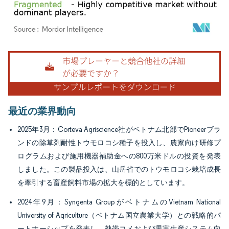
画像 © Mordor Intelligence。再利用にはCC BY 4.0の表示が必要です。
最近の業界動向
2025年3月：Corteva Agriscience社がベトナム北部でPioneerブラ
ンドの除草剤耐性トウモロコシ種子を投入し、農家向け研修プ
ログラムおよび施用機器補助金への800万米ドルの投資を発表
しました。この製品投入は、山岳省でのトウモロコシ栽培成長
を牽引する畜産飼料市場の拡大を標的としています。
2024年9月：Syngenta GroupがベトナムのVietnam National
University of Agriculture（ベトナム国立農業大学）との戦略的パ
ートナーシップを発表し、熱帯コメおよび果実生産システム向