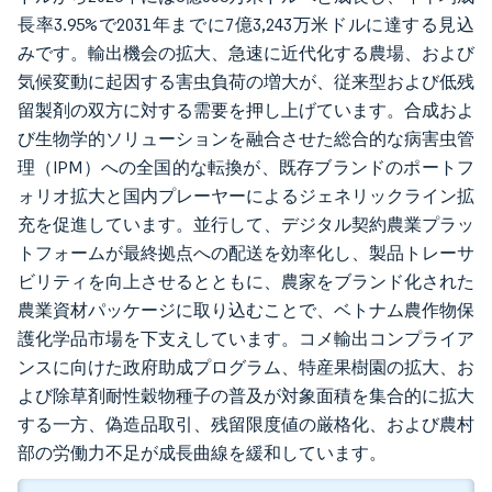
長率3.95%で2031年までに7億3,243万米ドルに達する見込
みです。輸出機会の拡大、急速に近代化する農場、および
気候変動に起因する害虫負荷の増大が、従来型および低残
留製剤の双方に対する需要を押し上げています。合成およ
び生物学的ソリューションを融合させた総合的な病害虫管
理（IPM）への全国的な転換が、既存ブランドのポートフ
ォリオ拡大と国内プレーヤーによるジェネリックライン拡
充を促進しています。並行して、デジタル契約農業プラッ
トフォームが最終拠点への配送を効率化し、製品トレーサ
ビリティを向上させるとともに、農家をブランド化された
農業資材パッケージに取り込むことで、ベトナム農作物保
護化学品市場を下支えしています。コメ輸出コンプライア
ンスに向けた政府助成プログラム、特産果樹園の拡大、お
よび除草剤耐性穀物種子の普及が対象面積を集合的に拡大
する一方、偽造品取引、残留限度値の厳格化、および農村
部の労働力不足が成長曲線を緩和しています。