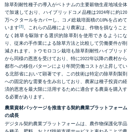
除草剤耐性種子の導入がベトナムの主要穀物生産地域全体
で加速しており、ハイブリッドコメ品種は2024年に約120
万ヘクタールをカバーし、コメ総栽培面積の18%を占めて
[3]
います
。これらの品種により農家は、作物を損なうこと
なく雑草を駆除する選択的除草剤を使用できるようにな
り、従来の手作業による除草方法と比較して労働要件が削
減されます。トウモロコシ栽培も除草剤耐性ハイブリッド
から同様の恩恵を受けており、特に2022年以降の農村から
都市への移住パターンにより年間労働コストが上昇してい
る北部省において顕著です。この技術は特定の除草剤製剤
への固定的な需要を生み出しており、農家は種子投資の経
済的恩恵を最大限に活用するために適合する農薬を購入す
る必要があります。
農業資材パッケージを推進する契約農業プラットフォーム
の成長
デジタル契約農業プラットフォームは、農作物保護化学品
を種子、肥料、および技術支援サービスと束ねることで農