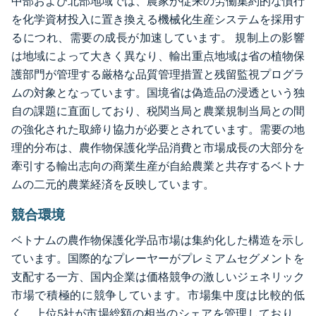
中部および北部地域では、農家が従来の労働集約的な慣行
を化学資材投入に置き換える機械化生産システムを採用す
るにつれ、需要の成長が加速しています。 規制上の影響
は地域によって大きく異なり、輸出重点地域は省の植物保
護部門が管理する厳格な品質管理措置と残留監視プログラ
ムの対象となっています。国境省は偽造品の浸透という独
自の課題に直面しており、税関当局と農業規制当局との間
の強化された取締り協力が必要とされています。需要の地
理的分布は、農作物保護化学品消費と市場成長の大部分を
牽引する輸出志向の商業生産が自給農業と共存するベトナ
ムの二元的農業経済を反映しています。
競合環境
ベトナムの農作物保護化学品市場は集約化した構造を示し
ています。国際的なプレーヤーがプレミアムセグメントを
支配する一方、国内企業は価格競争の激しいジェネリック
市場で積極的に競争しています。市場集中度は比較的低
く、上位5社が市場総額の相当のシェアを管理しており、