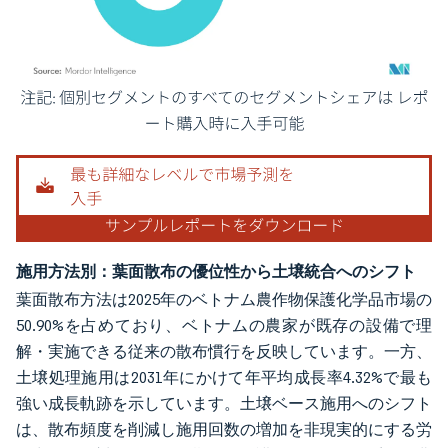
画像 © Mordor Intelligence。再利用にはCC BY 4.0の表示が必要です。
施用方法別：葉面散布の優位性から土壌統合へのシフト
葉面散布方法は2025年のベトナム農作物保護化学品市場の
50.90%を占めており、ベトナムの農家が既存の設備で理
解・実施できる従来の散布慣行を反映しています。一方、
土壌処理施用は2031年にかけて年平均成長率4.32%で最も
強い成長軌跡を示しています。土壌ベース施用へのシフト
は、散布頻度を削減し施用回数の増加を非現実的にする労