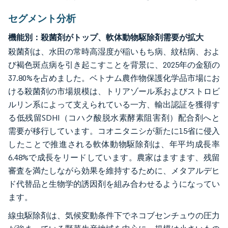
セグメント分析
機能別：殺菌剤がトップ、軟体動物駆除剤需要が拡大
殺菌剤は、水田の常時高湿度が稲いもち病、紋枯病、およ
び褐色斑点病を引き起こすことを背景に、2025年の金額の
37.80%を占めました。ベトナム農作物保護化学品市場にお
ける殺菌剤の市場規模は、トリアゾール系およびストロビ
ルリン系によって支えられている一方、輸出認証を獲得す
る低残留SDHI（コハク酸脱水素酵素阻害剤）配合剤へと
需要が移行しています。コオニタニシが新たに15省に侵入
したことで推進される軟体動物駆除剤は、年平均成長率
6.48%で成長をリードしています。農家はますます、残留
審査を満たしながら効果を維持するために、メタアルデヒ
ド代替品と生物学的誘因剤を組み合わせるようになってい
ます。
線虫駆除剤は、気候変動条件下でネコブセンチュウの圧力