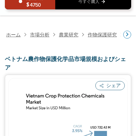
4750
ホーム
市場分析
農業研究
作物保護研究
ベト
ベトナム農作物保護化学品市場規模およびシェ
ア
シェア