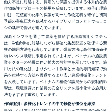
働力不足に対処する、長期的な保護を提供する体系的な農
作物保護アプローチの採用を反映しています。種子処理施
用は、定植前の化学的保護が均一な作物定着を確保し初期
季節の害虫圧力を低減するハイブリッドコメとトウモロコ
シの栽培で普及が進んでいます。
灌漑インフラを通じて農薬を供給する潅漑施用システム
は、労働制約に対処しながら精確な製品配置を確保する新
興の施用方法を代表しています。燻蒸方法は高付加価値作
物やハウス栽培に限定されていますが、ベトナムの施設農
業セクターの発展に伴い拡大の可能性を示しています。施
用方法の進化は、より少ない手作業と技術的専門知識で効
果を維持する方法を優遇するより広い農業機械化トレンド
を反映しています。ベトナムの植物保護局からの規制的影
響は、環境暴露と作業員の安全リスクを最小化する施用方
法をますます重視しています。
作物種別：多様化トレンドの中で穀物が優位を維持
穀物・シリアルは2025年に64.10%のシェアで市場の優位性