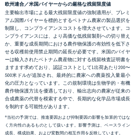
欧州連合／米国バイヤーからの厳格な残留限度値
主要輸出市場による最大残留限度値の強制適用が、プレミ
アム国際バイヤーを標的とするベトナム農家の製品選択を
制限し、コンプライアンスコストを増大させています。コ
ンプライアンスには、より高価な低残留製剤への切り替え
か、重要な成長期間における農作物保護の有効性を低下さ
せる収穫前使用禁止期間の延長が必要です。米国のバイヤ
ーは輸入されたベトナム農産物に対する残留検査証明書を
ますます求めており、認証コストとして1出荷あたり200〜
500米ドルが追加され、最終的に農家への農薬投入量最小
化の圧力となっています。この規制環境は生物学的・有機
農作物保護方法を優遇しており、輸出志向の農家が従来の
合成農薬の代替を模索する中で、長期的な化学品市場成長
を制約する可能性があります。
*当社の予測では、推進要因および抑制要因の影響を加算的ではな
く方向性のあるものとして扱います。影響予測は、ベースライン
成長、構成効果、および変数間の相互作用を反映しています。