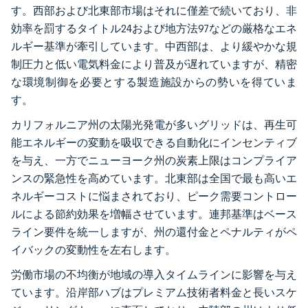
す。西部および北東部市場はそれに僅差で続いており、非
効率を罰するタイトル24および地方法97などの厳格なエネ
ルギー基準が牽引しています。中西部は、より緩やかな規
制圧力と低い電気料金により普及が遅れていますが、精密
な環境制御を必要とする製造施設からの勢いを得ていま
す。
カリフォルニア州の太陽光発電が多いグリッドは、再生可
能エネルギーの変動を吸収できる自動化にインセンティブ
を与え、一方でニューヨーク州の炭素上限はコンプライア
ンスの緊急性を高めています。北東部は全国で最も高いエ
ネルギーコストに悩まされており、ピーク需要コントロー
ルによる節約効果を増幅させています。連邦基準はベース
ライン要件を統一しますが、州の還付金とペナルティがペ
イバックの変動性を左右します。
労働市場の不均衡が地域の導入タイムラインに影響を与え
ています。沿岸部ハブはプレミアム技術者料金と長いスケ