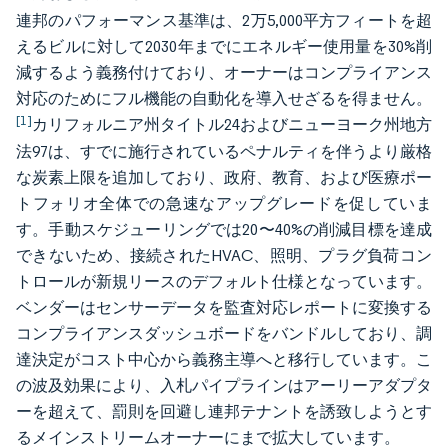
連邦のパフォーマンス基準は、2万5,000平方フィートを超
えるビルに対して2030年までにエネルギー使用量を30%削
減するよう義務付けており、オーナーはコンプライアンス
対応のためにフル機能の自動化を導入せざるを得ません。
[1]
カリフォルニア州タイトル24およびニューヨーク州地方
法97は、すでに施行されているペナルティを伴うより厳格
な炭素上限を追加しており、政府、教育、および医療ポー
トフォリオ全体での急速なアップグレードを促していま
す。手動スケジューリングでは20〜40%の削減目標を達成
できないため、接続されたHVAC、照明、プラグ負荷コン
トロールが新規リースのデフォルト仕様となっています。
ベンダーはセンサーデータを監査対応レポートに変換する
コンプライアンスダッシュボードをバンドルしており、調
達決定がコスト中心から義務主導へと移行しています。こ
の波及効果により、入札パイプラインはアーリーアダプタ
ーを超えて、罰則を回避し連邦テナントを誘致しようとす
るメインストリームオーナーにまで拡大しています。