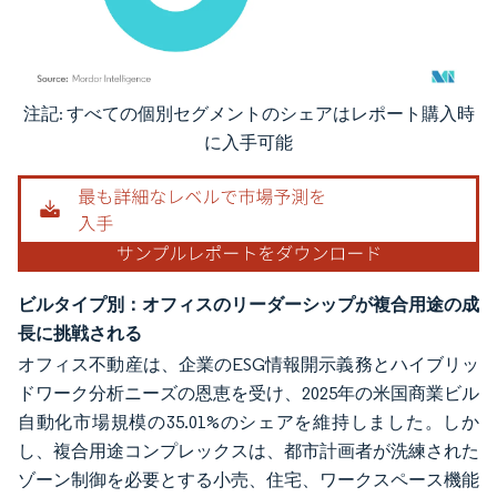
注記: すべての個別セグメントのシェアはレポート購入時
画像 © Mordor Intelligence。再利用にはCC BY 4.0の表示が必要です。
に入手可能
ビルタイプ別：オフィスのリーダーシップが複合用途の成
長に挑戦される
オフィス不動産は、企業のESG情報開示義務とハイブリッ
ドワーク分析ニーズの恩恵を受け、2025年の米国商業ビル
自動化市場規模の35.01%のシェアを維持しました。しか
し、複合用途コンプレックスは、都市計画者が洗練された
ゾーン制御を必要とする小売、住宅、ワークスペース機能