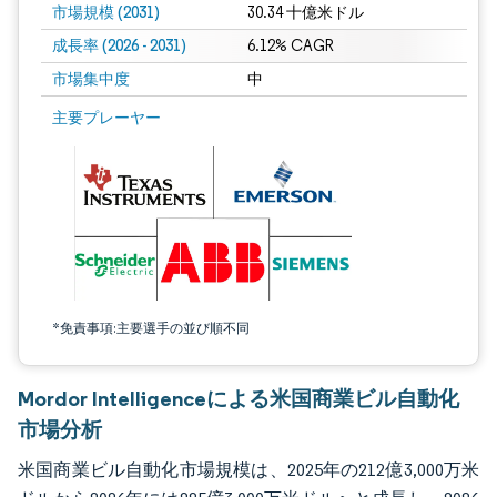
市場規模 (2031)
30.34 十億米ドル
成長率 (2026 - 2031)
6.12% CAGR
市場集中度
中
画像 © Mordor Intelligence。再利用にはCC BY 4.0の表示が必要です。
主要プレーヤー
*免責事項:主要選手の並び順不同
Mordor Intelligenceによる米国商業ビル自動化
市場分析
米国商業ビル自動化市場規模は、2025年の212億3,000万米