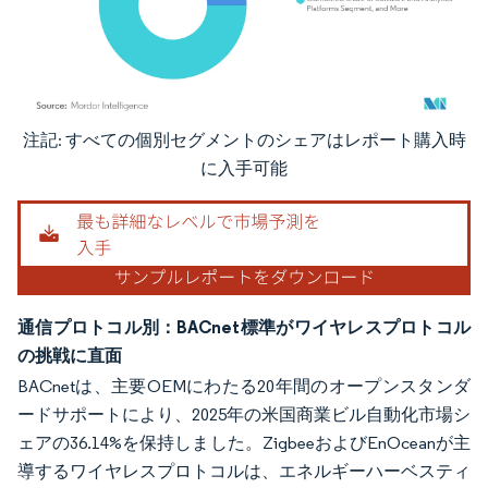
注記: すべての個別セグメントのシェアはレポート購入時
画像 © Mordor Intelligence。再利用にはCC BY 4.0の表示が必要です。
に入手可能
通信プロトコル別：BACnet標準がワイヤレスプロトコル
の挑戦に直面
BACnetは、主要OEMにわたる20年間のオープンスタンダ
ードサポートにより、2025年の米国商業ビル自動化市場シ
ェアの36.14%を保持しました。ZigbeeおよびEnOceanが主
導するワイヤレスプロトコルは、エネルギーハーベスティ