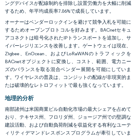
ングデバイスが配線制約を排除し設置労働力を大幅に削減
するため、年平均成長率7.06%で成長しています。
オーナーはベンダーロックインを避けて競争入札を可能に
するためオープンプロトコルを好みます。BACnetセキュ
アコネクトは暗号化されたIPトランスポートを追加し、サ
イバーレジリエンスを改善します。ゲートウェイは現在、
Zigbee、EnOcean、およびLoRaWANのトラフィックを
BACnetオブジェクトに変換し、コスト、範囲、電力ニー
ズのバランスを取る混合ベンダー展開を可能にしていま
す。ワイヤレスの普及は、コンジットの配線が非現実的ま
たは破壊的なレトロフィットで最も強くなっています。
地理的分析
南部諸州は米国商業ビル自動化市場の最大シェアを占めて
おり、テキサス州、フロリダ州、ジョージア州での堅調な
建設活動、および自動負荷削減を収益化する有利なユーテ
ィリティデマンドレスポンスプログラムが牽引していま