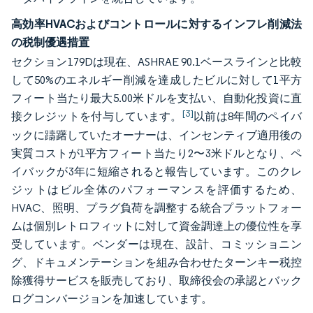
高効率HVACおよびコントロールに対するインフレ削減法
の税制優遇措置
セクション179Dは現在、ASHRAE 90.1ベースラインと比較
して50%のエネルギー削減を達成したビルに対して1平方
フィート当たり最大5.00米ドルを支払い、自動化投資に直
[3]
接クレジットを付与しています。
以前は8年間のペイバ
ックに躊躇していたオーナーは、インセンティブ適用後の
実質コストが1平方フィート当たり2〜3米ドルとなり、ペ
イバックが3年に短縮されると報告しています。このクレ
ジットはビル全体のパフォーマンスを評価するため、
HVAC、照明、プラグ負荷を調整する統合プラットフォー
ムは個別レトロフィットに対して資金調達上の優位性を享
受しています。ベンダーは現在、設計、コミッショニン
グ、ドキュメンテーションを組み合わせたターンキー税控
除獲得サービスを販売しており、取締役会の承認とバック
ログコンバージョンを加速しています。