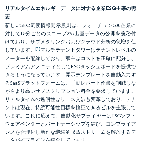
リアルタイムエネルギーデータに対する企業ESG主導の需
要
新しいSEC気候情報開示規則は、フォーチュン500企業に
対して15分ごとのスコープ2排出量データの公開を義務付
けており、サブメタリングおよびクラウド分析の急増を促
[2]
しています。
マルチテナントタワーはテナントレベルの
メーターを配線しており、家主はコストを正確に配分し、
プレミアムアメニティとしてESGダッシュボードを提供で
きるようになっています。開示テンプレートを自動入力す
るSaaSプラットフォームは、手動レポート作業を削減しな
がらより高いサブスクリプション料金を要求しています。
リアルタイムの透明性はリース交渉も変革しており、テナ
ントは現在、持続可能性目標を検証できるビルを主張して
います。これに応えて、自動化サプライヤーはESGソフト
ウェアベンダーとパートナーシップを結び、コンプライア
ンスを合理化し新たな継続的収益ストリームを解放するデ
ータパイプラインを統合しています。