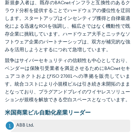
新規参入者は、既存のBACnetインフラと互換性のあるク
ラウド分析を提供することでハードウェアの優位性を迂回
します。スタートアップはインセンティブ獲得と自律最適
化による迅速なROIを強調し、幅広さではなく機動性で既
存企業に挑戦しています。ハードウェア大手とニッチなソ
フトウェア企業のパートナーシップは、双方が補完的な強
みを活用しようとするにつれて急増しています。
競争はサイバーセキュリティの信頼性も中心としており、
ベンダーは保険引受業者を満足させるためにBACnetセキ
ュアコネクトおよびISO 27001への準拠を販売していま
す。統合コストにより小規模ビルは引き続き未開拓のまま
となっており、プラグアンドプレイのワイヤレスソリュー
ションが規模を解放できる空白スペースとなっています。
米国商業ビル自動化産業リーダー
ABB Ltd.