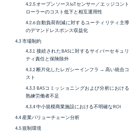
4.2.5 オープンソースIoTセンサー／エッジコント
ローラーのコスト低下と相互運用性
4.2.6 自動負荷削減に対するユーティリティ主導
のデマンドレスポンス収益化
4.3 市場制約
4.3.1 接続されたBASに対するサイバーセキュリ
ティ責任と保険除外
4.3.2 断片化したレガシーインフラ → 高い統合コ
スト
4.3.3 BASコミッショニングおよび分析における
熟練労働者不足
4.3.4 中小規模商業施設における不明確なROI
4.4 産業バリューチェーン分析
4.5 規制環境