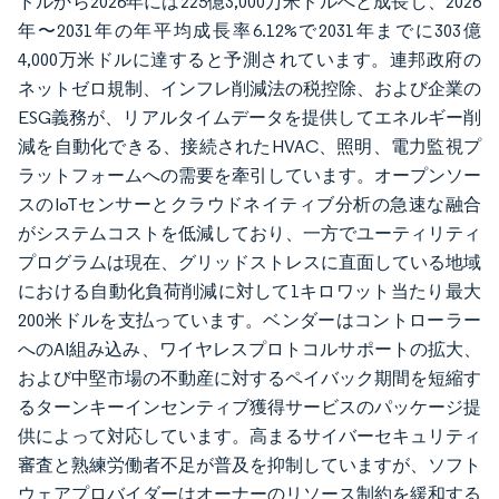
ドルから2026年には225億3,000万米ドルへと成長し、2026
年〜2031年の年平均成長率6.12%で2031年までに303億
4,000万米ドルに達すると予測されています。連邦政府の
ネットゼロ規制、インフレ削減法の税控除、および企業の
ESG義務が、リアルタイムデータを提供してエネルギー削
減を自動化できる、接続されたHVAC、照明、電力監視プ
ラットフォームへの需要を牽引しています。オープンソー
スのIoTセンサーとクラウドネイティブ分析の急速な融合
がシステムコストを低減しており、一方でユーティリティ
プログラムは現在、グリッドストレスに直面している地域
における自動化負荷削減に対して1キロワット当たり最大
200米ドルを支払っています。ベンダーはコントローラー
へのAI組み込み、ワイヤレスプロトコルサポートの拡大、
および中堅市場の不動産に対するペイバック期間を短縮す
るターンキーインセンティブ獲得サービスのパッケージ提
供によって対応しています。高まるサイバーセキュリティ
審査と熟練労働者不足が普及を抑制していますが、ソフト
ウェアプロバイダーはオーナーのリソース制約を緩和する