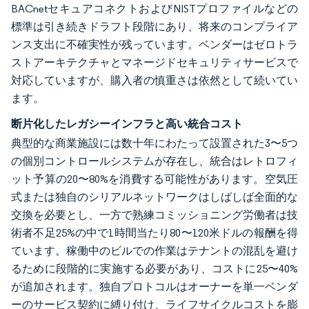
BACnetセキュアコネクトおよびNISTプロファイルなどの
標準は引き続きドラフト段階にあり、将来のコンプライア
ンス支出に不確実性が残っています。ベンダーはゼロトラ
ストアーキテクチャとマネージドセキュリティサービスで
対応していますが、購入者の慎重さは依然として続いてい
ます。
断片化したレガシーインフラと高い統合コスト
典型的な商業施設には数十年にわたって設置された3〜5つ
の個別コントロールシステムが存在し、統合はレトロフィ
ット予算の20〜80%を消費する可能性があります。空気圧
式または独自のシリアルネットワークはしばしば全面的な
交換を必要とし、一方で熟練コミッショニング労働者は技
術者不足25%の中で1時間当たり80〜120米ドルの報酬を得
ています。稼働中のビルでの作業はテナントの混乱を避け
るために段階的に実施する必要があり、コストに25〜40%
が追加されます。独自プロトコルはオーナーを単一ベンダ
ーのサービス契約に縛り付け、ライフサイクルコストを膨