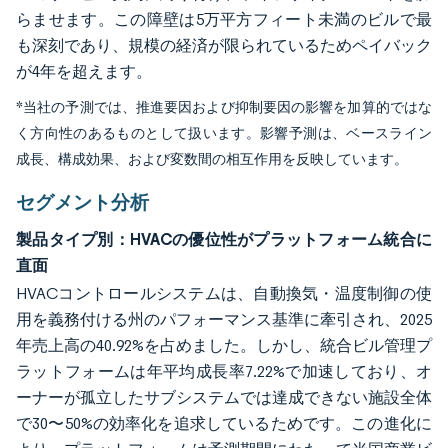
らませます。この障壁は5万平方フィート未満のビルで最
も深刻であり、規模の経済が限られているためペイバック
が4年を超えます。
*当社の予測では、推進要因および抑制要因の影響を加算的ではな
く方向性のあるものとして扱います。影響予測は、ベースライン
成長、構成効果、および変数間の相互作用を反映しています。
セグメント分析
製品タイプ別：HVACの優位性がプラットフォーム統合に
直面
HVACコントロールシステムは、自動換気・温度制御の使
用を義務付ける州のパフォーマンス基準に牽引され、2025
年売上高の40.92%を占めました。しかし、統合ビル管理プ
ラットフォームは年平均成長率7.22%で加速しており、オ
ーナーが孤立したサブシステムでは達成できない施設全体
で30〜50%の効率化を追求しているためです。この進化に