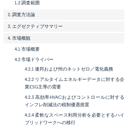
1.2 調査範囲
2. 調査方法論
3. エグゼクティブサマリー
4. 市場概観
4.1 市場概要
4.2 市場ドライバー
4.2.1 連邦および州のネットゼロ／電化義務
4.2.2 リアルタイムエネルギーデータに対する企
業ESG主導の需要
4.2.3 高効率HVACおよびコントロールに対する
インフレ削減法の税制優遇措置
4.2.4 柔軟なスペース利用分析を必要とするハイ
ブリッドワークへの移行