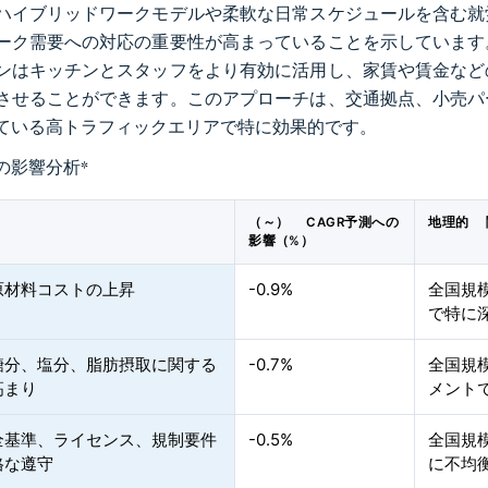
ハイブリッドワークモデルや柔軟な日常スケジュールを含む就
ーク需要への対応の重要性が高まっていることを示しています
ンはキッチンとスタッフをより有効に活用し、家賃や賃金など
させることができます。このアプローチは、交通拠点、小売パ
ている高トラフィックエリアで特に効果的です。
の影響分析
*
（～） CAGR予測への
地理的 
影響（%）
原材料コストの上昇
-0.9%
全国規
で特に
糖分、塩分、脂肪摂取に関する
-0.7%
全国規
高まり
メント
全基準、ライセンス、規制要件
-0.5%
全国規
格な遵守
に不均