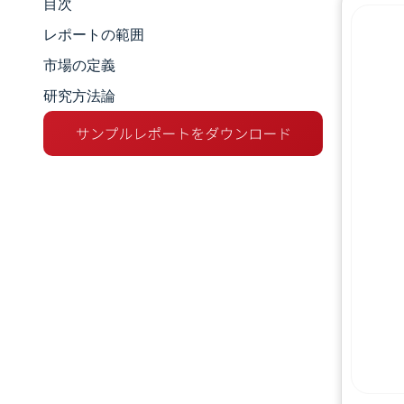
目次
市場規模とシェア
レポートの範囲
市場分析
市場の定義
研究方法論
トレンドとインサイト
セグメント分析
地理分析
競争環境
主要プレーヤー
業界の動向