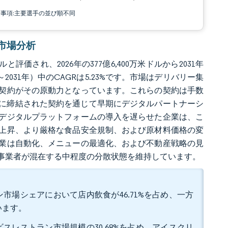
責事項:主要選手の並び順不同
ン市場分析
評価され、2026年の377億6,400万米ドルから2031年
～2031年）中のCAGRは5.23%です。市場はデリバリー集
契約がその原動力となっています。これらの契約は手数
5年に締結された契約を通じて早期にデジタルパートナーシ
デジタルプラットフォームの導入を遅らせた企業は、こ
上昇、より厳格な食品安全規制、および原材料価格の変
業は自動化、メニューの最適化、および不動産戦略の見
事業者が混在する中程度の分散状態を維持しています。
市場シェアにおいて店内飲食が46.71%を占め、一方
います。
スレストラン市場規模の30.68%を占め、アイスクリ