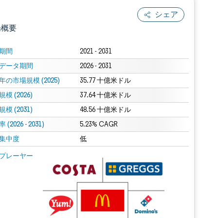
シェア
場概要
期間
2021 - 2031
データ期間
2026 - 2031
年の市場規模 (2025)
35.77 十億米ドル
模 (2026)
37.64 十億米ドル
模 (2031)
48.56 十億米ドル
(2026 - 2031)
.0の表示が必要です。
5.23% CAGR
集中度
低
 Mordor Intelligence。再利用にはCC BY 4.0の表示が必要です。
プレーヤー