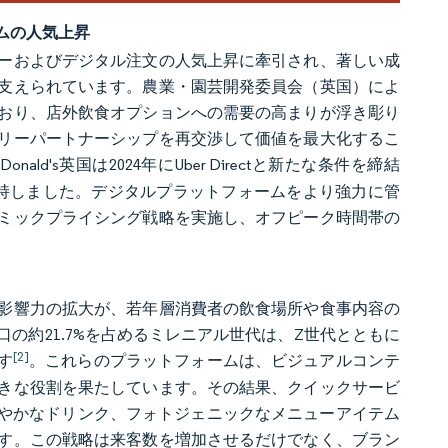
ムの人気上昇
ーおよびデジタル注文の人気上昇に牽引され、著しい成
支えられています。農業・園芸開発委員会（英国）によ
しており、店外飲食オプションへの需要の高まりが浮き彫り
リーパートナーシップを再交渉して価値を最大化するこ
nald's英国は2024年にUber Directと新たな条件を締結
維持しました。デジタルプラットフォームをより強力に管
ミックプライシング戦略を実施し、オフピーク時間帯の
影響力の拡大が、若年層消費者の飲食場所や食事内容の
口の約21.7%を占めるミレニアル世代は、Z世代とともに
[2]
す
。これらのプラットフォームは、ビジュアルコンテ
きな役割を果たしています。その結果、クイックサービ
鮮やかなドリンク、フォトジェニックなメニューアイテム
す。この戦略は来客数を増加させるだけでなく、ブラン