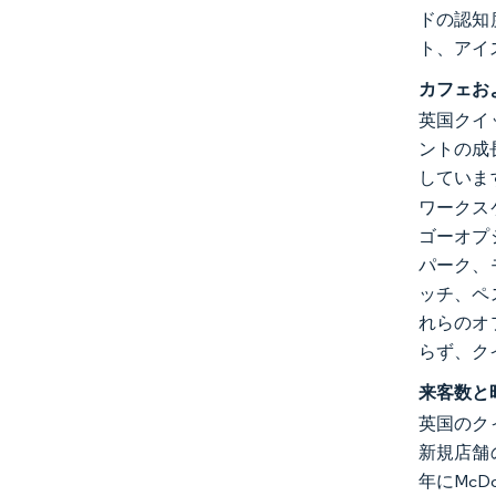
ドの認知
ト、アイ
カフェお
英国クイ
ントの成
していま
ワークス
ゴーオプ
パーク、
ッチ、ペ
れらのオ
らず、ク
来客数と
英国のク
新規店舗
年にMc