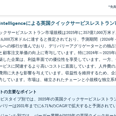
*免
or Intelligenceによる英国クイックサービスレストラ
クサービスレストラン市場規模は2025年に357億7,000万米ドルと
億6,000万米ドルに達すると推定されており、予測期間（2026年
ルへの移行が進んでおり、デリバリーアグリゲーターとの独占
と顧客注文単価の向上に寄与しています。特に2024年～202
築した企業は、利益率面での優位性を享受しています。一方、
ービスに関連するより高いコストに直面しています。人件費の
費用に大きな影響を与えています。収益性を維持するため、企
力しています。市場は、確立されたチェーンと小規模な独立系
トの主要なポイント
ビスタイプ別では、2025年の英国クイックサービスレストラン
バリーは2031年までに6.71%のCAGRで拡大すると予測されて
ジャンル別では、バーガー業態が2025年の英国クイックサービ