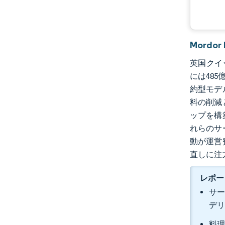
Mord
英国クイッ
には485
約型モデ
料の削減
ップを構
れらのサ
動が運営
直しに注
レポー
サー
デリ
料理