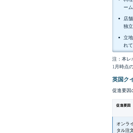
ーム
店舗
独立
立地
れ
注：本レポ
1月時点
英国ク
促進要因
促進要因
オンラ
タル注