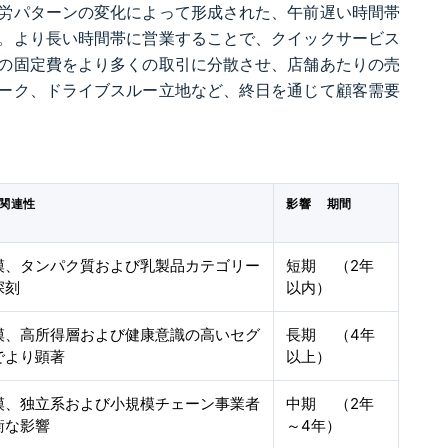
労パターンの変化によって形成された、午前遅い時間帯
。より長い時間帯に営業することで、クイックサービス
の固定費をより多くの取引に分散させ、店舗あたりの売
ーク、ドライブスルー立地など、終日を通じて顧客需要
関連性
影響 期間
模、タンパク質および乳製品カテゴリー
短期 （2年
深刻
以内）
模、高所得層および健康意識の高いセグ
長期 （4年
でより顕著
以上）
模、独立系および小規模チェーン事業者
中期 （2年
衡な影響
～4年）