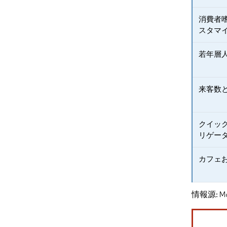
消費者
スタマ
若年層
来客数
クイッ
リゲー
カフェ
情報源: Mord