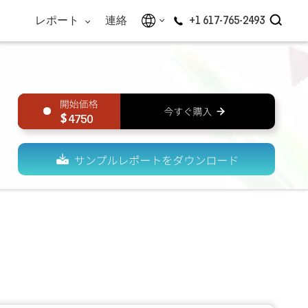
レポート
連絡
+1 617-765-2493
4750