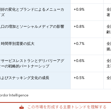
嗜好の変化とブランドによるメニューカ
+0.9%
全
イズ
著
人口の増加とソーシャルメディアの影響
+0.8%
全
齢
と時間帯別需要の拡大
+0.7%
全
拠
クサービスレストランとデリバリーアグ
+0.6%
全
ターの戦略的パートナーシップ
主
およびスナッキング文化の成長
+0.5%
全
or Intelligence