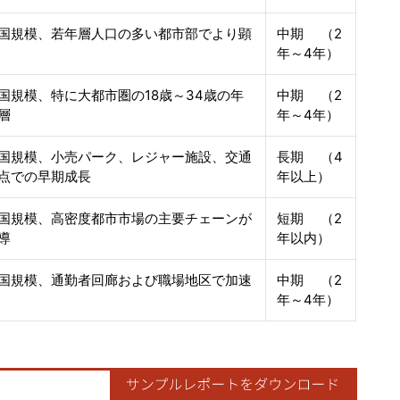
国規模、若年層人口の多い都市部でより顕
中期 （2
年～4年）
国規模、特に大都市圏の18歳～34歳の年
中期 （2
層
年～4年）
国規模、小売パーク、レジャー施設、交通
長期 （4
点での早期成長
年以上）
国規模、高密度都市市場の主要チェーンが
短期 （2
導
年以内）
国規模、通勤者回廊および職場地区で加速
中期 （2
年～4年）