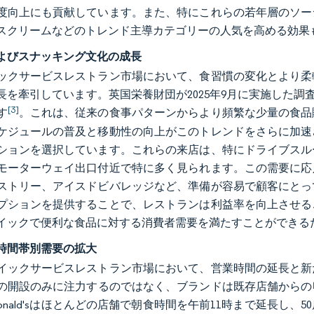
度向上にも貢献しています。また、特にこれらの若年層のソー
スクリームなどのトレンド主導カテゴリーの人気を高める効果
よびスナッキング文化の成長
ックサービスレストラン市場において、食習慣の変化とより柔
長を牽引しています。英国栄養財団が2025年9月に実施した調
[3]
す
。これは、従来の食事パターンからより頻繁な少量の食品
ケジュールの普及と移動性の向上がこのトレンドをさらに加速
ションを選択しています。これらの来店は、特にドライブスル
モーターウェイ出口付近で特に多く見られます。この需要に応
ストリー、アイスドビバレッジなど、準備が容易で顧客にとっ
プションを提供することで、レストランは利益率を向上させる
イックで便利な食品に対する消費者需要を満たすことができる
時間帯別需要の拡大
イックサービスレストラン市場において、営業時間の延長と新
の開設のみに注力するのではなく、ブランドは既存店舗からの収
Donald'sはほとんどの店舗で朝食時間を午前11時まで延長し