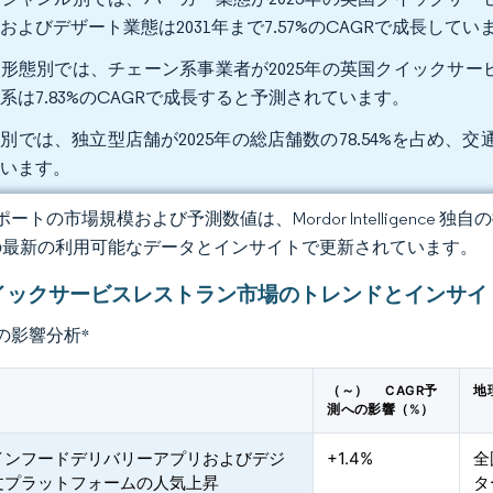
およびデザート業態は2031年まで7.57%のCAGRで成長してい
形態別では、チェーン系事業者が2025年の英国クイックサービ
系は7.83%のCAGRで成長すると予測されています。
別では、独立型店舗が2025年の総店舗数の78.54%を占め、交通
ています。
ートの市場規模および予測数値は、Mordor Intelligence
の最新の利用可能なデータとインサイトで更新されています。
イックサービスレストラン市場のトレンドとインサイ
の影響分析
*
（～） CAGR予
地
測への影響（%）
インフードデリバリーアプリおよびデジ
+1.4%
全
文プラットフォームの人気上昇
タ