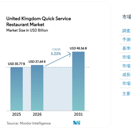
市
調査
予測
基準
市場規
市場規
成長率 
画像 © Mordor Intelligence。再利用にはCC BY 4
市場
画像 ©
主要