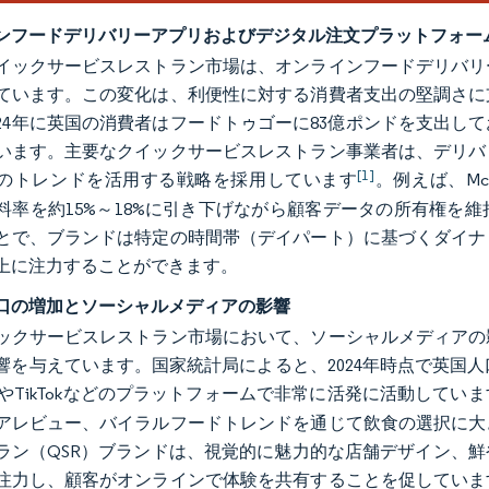
ンフードデリバリーアプリおよびデジタル注文プラットフォー
イックサービスレストラン市場は、オンラインフードデリバリ
ています。この変化は、利便性に対する消費者支出の堅調さに
024年に英国の消費者はフードトゥゴーに83億ポンドを支出
います。主要なクイックサービスレストラン事業者は、デリバ
[1]
のトレンドを活用する戦略を採用しています
。例えば、McDo
料率を約15%～18%に引き下げながら顧客データの所有権を
とで、ブランドは特定の時間帯（デイパート）に基づくダイナ
上に注力することができます。
口の増加とソーシャルメディアの影響
ックサービスレストラン市場において、ソーシャルメディアの
響を与えています。国家統計局によると、2024年時点で英国人
gramやTikTokなどのプラットフォームで非常に活発に活動していま
アレビュー、バイラルフードトレンドを通じて飲食の選択に大
ラン（QSR）ブランドは、視覚的に魅力的な店舗デザイン、
注力し、顧客がオンラインで体験を共有することを促していま