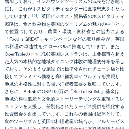
増加しており、インバウンドツーリズムの成長を浮き彫り
にし、これがホスピタリティセクターに直接恩恵をもたら
[3]
しています。
。英国ビジネス・貿易省のホスピタリティ
戦略は、食と飲み物を英国のツーリズムの魅力の中心とし
て位置づけており、農業・環境・食料省との協力による
「Food is GREAT」キャンペーンなどの取り組みが、英国
の料理の卓越性をグローバルに推進しています。また、
OpenTableのトップ100英国レストランは、主要都市を超え
た人気の本格的な地域ダイニング体験の地理的分布を示し
ており、そのような施設では標準化されたチェーン店と比
較してプレミアム価格と高い顧客ロイヤルティを実現し、
地域の本格性に対する強い消費者需要を反映しています。
さらに、AirbnbのGBP 100万の「Best of British」基金は、
地域の料理遺産と文化的ストーリーテリングを重視するレ
ストランを支援し、差別化されたサービス提供を強化する
投資機会を創出しています。これらの要因は総体として、
食のツーリズムと英国の料理遺産の統合が、フルサービス
レストランにとって商業的成長のために本格的体験を活用