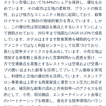
ストラン市場において76.44%のシェアを保持し、優位を占
めています。その成功は立地の柔軟性、ブランドの独立
性、および強力なコミュニティ統合に起因しており、顧客
ロイヤルティと独自の地域的魅力を育んでいます。しか
し、この優位性は宿泊施設を拠点とするレストランによっ
て挑戦されており、2031年まで強固なCAGR 10.23%で成長
しています。ホテルはますます飲食業務を補助的なゲスト
アメニティではなく利益センターとして位置づけており、
新たな競争ダイナミクスを生み出しています。小売立地は
増加する来客数と延長された営業時間から恩恵を受け、一
方で交通拠点を基盤とするレストランは空港および交通ハ
ブの囲い込まれた顧客を活用してプレミアム価格を実現
し、利便性と立地の優位性を活用しています。スタンドア
ロン事業者は上昇する商業家賃と運営コスト圧力に対応す
るため、補完的な顧客の流れと共有効率へのアクセスを目
的として、小売、宿泊施設、エンターテインメント会場と
のパートナーシップを模索し、進化する競争環境のバラン