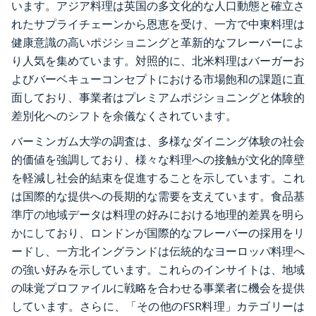
います。アジア料理は英国の多文化的な人口動態と確立さ
れたサプライチェーンから恩恵を受け、一方で中東料理は
健康意識の高いポジショニングと革新的なフレーバーによ
り人気を集めています。対照的に、北米料理はバーガーお
よびバーベキューコンセプトにおける市場飽和の課題に直
面しており、事業者はプレミアムポジショニングと体験的
差別化へのシフトを余儀なくされています。
バーミンガム大学の調査は、多様なダイニング体験の社会
的価値を強調しており、様々な料理への接触が文化的障壁
を軽減し社会的結束を促進することを示しています。これ
は国際的な提供への長期的な需要を支えています。食品基
準庁の地域データは料理の好みにおける地理的差異を明ら
かにしており、ロンドンが国際的なフレーバーの採用をリ
ードし、一方北イングランドは伝統的なヨーロッパ料理へ
の強い好みを示しています。これらのインサイトは、地域
の味覚プロファイルに戦略を合わせる事業者に機会を提供
しています。さらに、「その他のFSR料理」カテゴリーは