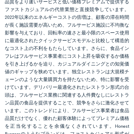
品質をより速いサービスと低い価格プレミアムで提供する
ファストカジュアルの代替業態と直接競争しています。
2022年以来のエネルギーコストの倍増は、顧客の滞在時間
が長く施設需要が高いため、フルサービス施設に不均衡な
影響を与えており、回転率の速さと最小限のスペース使用
に最適化されたクイックサービスモデルと比較して構造的
なコスト上の不利をもたらしています。さらに、食品イン
フレはフルサービス事業者にコスト上昇を吸収するか価格
を引き上げるかを迫り、カジュアルダイニングとの知覚価
値のギャップを狭めています。独立レストランは大規模チ
ェーンのような大量購買力を持たないため、特に影響を受
けています。デリバリー最適化されたレストラン形式の台
頭は、フルサービス業務に関連する人件費なしにレストラ
ン品質の食品を提供することで、競争をさらに激化させて
います。このトレンドにより、フルサービス事業者は食品
品質だけでなく、優れた顧客体験によってプレミアム価格
を正当化することを余儀なくされています。Honest
Burgersのようなブランドは、ファストカジュアル形式が