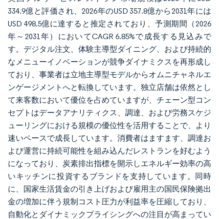
334.9億と評価され、2026年のUSD 357.8億から2031年には
USD 498.5億に達すると推定されており、予測期間（2026
年～2031年）においてCAGR 6.85%で成長する見込みで
す。デジタル注文、体験主導型ダイニング、および持続的
なメニューイノベーションが競争ダイナミクスを再形成し
ており、事業者は立地主導型モデルからオムニチャネルエ
ンゲージメントへと転換しています。独立店舗は依然とし
て来客数において優位を占めていますが、チェーン型コン
セプトはデータアナリティクス、調達、および労務スケジ
ューリングにおける規模の優位性を活用することで、より
速いペースで成長しています。消費者はますます、調達お
よび運営に持続可能性を組み込んだレストランを好むよう
になっており、炭素排出指標を開示しエネルギー効率の高
いキッチンに投資するブランドを支持しています。同時
に、国家生活賃金の引き上げおよび雇用主の国民保険拠出
金の増加に伴う規制コスト圧力が利益率を圧縮しており、
自動化とダイナミックプライシングへの注目が高まってい