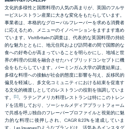
文化的多様性と国際料理の人気の高まりが、英国のフルサ
ービスレストラン産業に大きな変化をもたらしています。
事業者は、本格的なグローバルフレーバーを求める消費者
に応えるため、メニューのイノベーションをますます進め
ています。VisitBritainの調査は、代表的な英国料理の持続
的な魅力とともに、地元住民および訪問者の間で国際的な
食への好奇心が高まっていることを明らかにし、地域と世
界の料理の伝統を融合させたハイブリッドコンセプトに機
会をもたらしています。バーミンガム大学の調査結果は、
多様な料理への接触が社会的態度に影響を与え、反移民的
偏見を軽減し、多文化コミュニティにおける結束を促進す
る文化的橋渡しとしてのレストランの役割を強調していま
[1]
す。
。ラテンアメリカ料理レストランは特にこのトレン
ドを活用しており、ソーシャルメディアプラットフォーム
で共感を呼ぶ独自のフレーバープロファイルと視覚的に魅
力的な料理に後押しされ、CAGR 8.23%を達成していま
す。Las Iguanasのようなブランドは、活気あるインスタグ