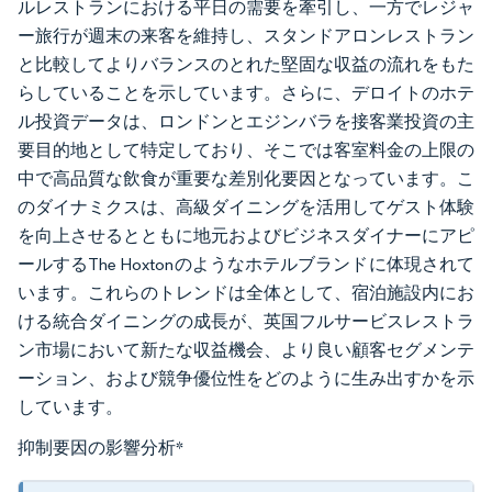
ルレストランにおける平日の需要を牽引し、一方でレジャ
ー旅行が週末の来客を維持し、スタンドアロンレストラン
と比較してよりバランスのとれた堅固な収益の流れをもた
らしていることを示しています。さらに、デロイトのホテ
ル投資データは、ロンドンとエジンバラを接客業投資の主
要目的地として特定しており、そこでは客室料金の上限の
中で高品質な飲食が重要な差別化要因となっています。こ
のダイナミクスは、高級ダイニングを活用してゲスト体験
を向上させるとともに地元およびビジネスダイナーにアピ
ールするThe Hoxtonのようなホテルブランドに体現されて
います。これらのトレンドは全体として、宿泊施設内にお
ける統合ダイニングの成長が、英国フルサービスレストラ
ン市場において新たな収益機会、より良い顧客セグメンテ
ーション、および競争優位性をどのように生み出すかを示
しています。
抑制要因の影響分析
*