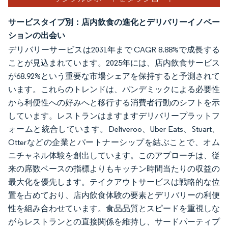
サービスタイプ別：店内飲食の進化とデリバリーイノベー
ションの出会い
デリバリーサービスは2031年まで CAGR 8.88%で成長する
ことが見込まれています。2025年には、店内飲食サービス
が68.92%という重要な市場シェアを保持すると予測されて
います。これらのトレンドは、パンデミックによる必要性
から利便性への好みへと移行する消費者行動のシフトを示
しています。レストランはますますデリバリープラットフ
ォームと統合しています。Deliveroo、Uber Eats、Stuart、
Otterなどの企業とパートナーシップを結ぶことで、オム
ニチャネル体験を創出しています。このアプローチは、従
来の席数ベースの指標よりもキッチン時間当たりの収益の
最大化を優先します。テイクアウトサービスは戦略的な位
置を占めており、店内飲食体験の要素とデリバリーの利便
性を組み合わせています。食品品質とスピードを重視しな
がらレストランとの直接関係を維持し、サードパーティプ