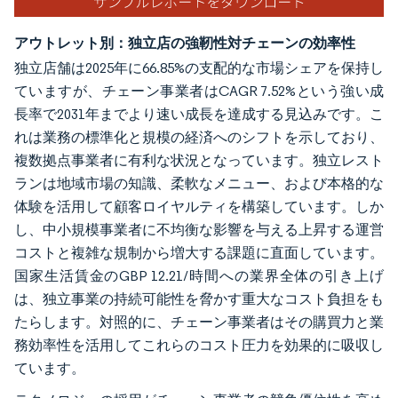
アウトレット別：独立店の強靭性対チェーンの効率性
独立店舗は2025年に66.85%の支配的な市場シェアを保持し
ていますが、チェーン事業者はCAGR 7.52%という強い成
長率で2031年までより速い成長を達成する見込みです。こ
れは業務の標準化と規模の経済へのシフトを示しており、
複数拠点事業者に有利な状況となっています。独立レスト
ランは地域市場の知識、柔軟なメニュー、および本格的な
体験を活用して顧客ロイヤルティを構築しています。しか
し、中小規模事業者に不均衡な影響を与える上昇する運営
コストと複雑な規制から増大する課題に直面しています。
国家生活賃金のGBP 12.21/時間への業界全体の引き上げ
は、独立事業の持続可能性を脅かす重大なコスト負担をも
たらします。対照的に、チェーン事業者はその購買力と業
務効率性を活用してこれらのコスト圧力を効果的に吸収し
ています。