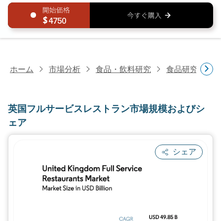
4750
ホーム
市場分析
食品・飲料研究
食品研究
英
英国フルサービスレストラン市場規模およびシ
ェア
シェア