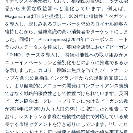
イナミクスを再形成しており、植物性の提供はニッチな製
品から主要な収益源へと進化しています。例えば、
WagamamaはTHISと提携し、2024年に植物性「べガツ」
を導入し、親しみあるフレーバーを求めるロイヤル顧客を
維持しながら、健康意識の高い消費者をターゲットにしま
した。同様に、Pizza Expressは2024年にカーボンニュート
ラルのステータスを達成し、英国全店舗においてビーガン
「PiNO」チーズを導入し、持続可能性への取り組みがメ
ニューイノベーションと差別化をどのように推進できるか
を示しました。カロリー削減に焦点を当てたパートナーシ
ップを含む公衆衛生イングランドからの規制的支援によ
り、より健康的なメニューの開発はコンプライアンス義務
ではなく戦略的優位性として位置づけられています。英国
ビーガン協会は、グレートブリテンにおけるビーガンの数
が2024年に約200万人（人口の3%）に増加したと報告して
おり、レストランが多様な植物性の提供で対応している成
[2]
長する市場セグメントを浮き彫りにしています。
。これ
らのトレンドはより広い健康と持続可能性の優先事項を反