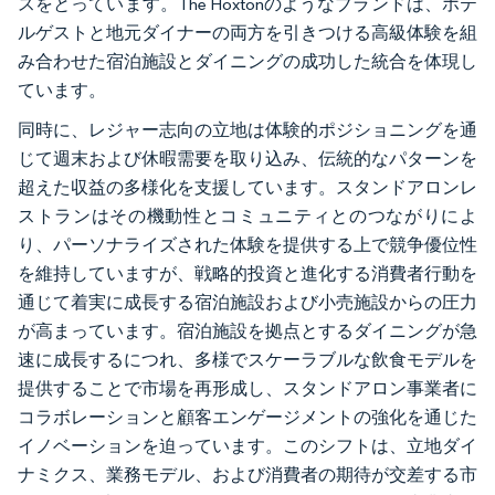
スをとっています。The Hoxtonのようなブランドは、ホテ
ルゲストと地元ダイナーの両方を引きつける高級体験を組
み合わせた宿泊施設とダイニングの成功した統合を体現し
ています。
同時に、レジャー志向の立地は体験的ポジショニングを通
じて週末および休暇需要を取り込み、伝統的なパターンを
超えた収益の多様化を支援しています。スタンドアロンレ
ストランはその機動性とコミュニティとのつながりによ
り、パーソナライズされた体験を提供する上で競争優位性
を維持していますが、戦略的投資と進化する消費者行動を
通じて着実に成長する宿泊施設および小売施設からの圧力
が高まっています。宿泊施設を拠点とするダイニングが急
速に成長するにつれ、多様でスケーラブルな飲食モデルを
提供することで市場を再形成し、スタンドアロン事業者に
コラボレーションと顧客エンゲージメントの強化を通じた
イノベーションを迫っています。このシフトは、立地ダイ
ナミクス、業務モデル、および消費者の期待が交差する市