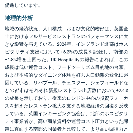
促進しています。
地理的分析
地域の経済状況、人口構成、および文化的嗜好は、英国全
土におけるフルサービスレストランのパフォーマンスに大
きな影響を与えている。2024年、イングランド北部はホス
ピタリティ支出において+6.2%の成長を記録し、南部の
+4.8%増を上回った。UK Hospitalityの報告によれば、この
成長は低い運営コスト、フードツーリズム目的地の台頭、
および本格的なダイニング体験を好む人口動態の変化に起
因している。リバプール、チェスター、シェフィールドな
どの都市はそれぞれ新規レストラン出店数において+2.4%
の成長を示しており、従来のロンドン中心の投資フォーカ
スを超えたレストラン拡大を支える地域経済の回復を反映
している。英国インキーピング協会は、北部のホスピタリ
ティ事業者が、高い商業賃料や運営コスト圧力といった課
題に直面する南部の同業者と比較して、より高い回復力と