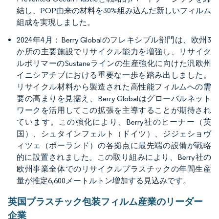
結し、POP由来の材料を30%組み込んだ新しいフィルム
組成を実現しました。
2024年4月：Berry Globalのフレキシブル部門は、欧州3
か所の主要施設でリサイクル能力を増強し、リサイク
ルポリマーのSustaneラインの生産強化に向けた汎欧州
イニシアチブにおける重要な一歩を踏み出しました。
リサイクル材料から製造された高性能フィルムへの需
要の高まりを見据え、Berry Globalはグローバルネット
ワークを活用してこの拡張を主導することが期待され
ています。この強化により、Berry社のヒーナー（英
国）、シュタインフェルト（ドイツ）、ジジェショヴ
ィツェ（ポーランド）の各拠点に最先端の設備が戦略
的に設置されました。この取り組みにより、Berry社の
欧州事業全体でのリサイクルプラスチックの年間生産
量が推定6,600メートルトン増加する見込みです。
英国プラスチック包装フィルム産業のリーダー
企業