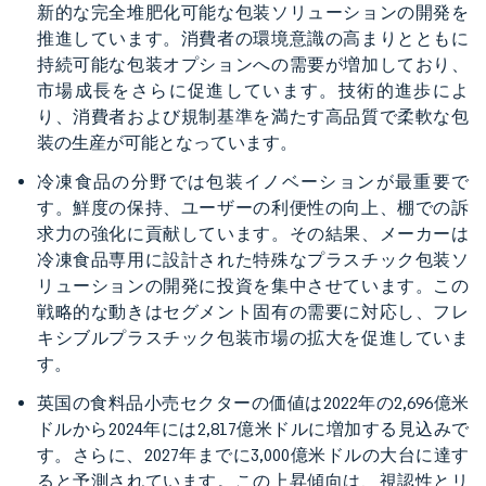
新的な完全堆肥化可能な包装ソリューションの開発を
推進しています。消費者の環境意識の高まりとともに
持続可能な包装オプションへの需要が増加しており、
市場成長をさらに促進しています。技術的進歩によ
り、消費者および規制基準を満たす高品質で柔軟な包
装の生産が可能となっています。
冷凍食品の分野では包装イノベーションが最重要で
す。鮮度の保持、ユーザーの利便性の向上、棚での訴
求力の強化に貢献しています。その結果、メーカーは
冷凍食品専用に設計された特殊なプラスチック包装ソ
リューションの開発に投資を集中させています。この
戦略的な動きはセグメント固有の需要に対応し、フレ
キシブルプラスチック包装市場の拡大を促進していま
す。
英国の食料品小売セクターの価値は2022年の2,696億米
ドルから2024年には2,817億米ドルに増加する見込みで
す。さらに、2027年までに3,000億米ドルの大台に達す
ると予測されています。この上昇傾向は、視認性とリ