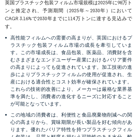
英国プラスチック包装フィルム市場規模は2025年に98万ト
ンと推定され、予測期間（2025年～2030年）において
CAGR 3.16%で2030年までに114万トンに達する見込みで
す。
高性能フィルムへの需要の高まりが、英国におけるプ
ラスチック包装フィルム市場の成長を牽引していま
す。この市場成長は、食品包装、医薬品、消費財を含
むさまざまなエンドユーザー産業におけるバリア要件
の高まりによっても促進されています。加工技術の進
歩によりプラスチックフィルムの使用が促進され、生
産における適合性とコスト効率が確保されています。
これらの技術的改善により、メーカーは厳格な業界基
準を満たし、消費者の進化するニーズに対応すること
が可能となっています。
この地域の消費者は、利便性と食品廃棄物削減への関
心の高まりから、賞味期限が長い製品を好む傾向があ
ります。優れたバリア特性を持つプラスチックフィル
ム包装は、品質と鮮度を損なう可能性のある水分、酸