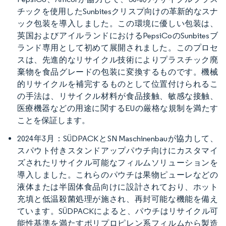
チックを使用したSunbitesクリスプ向けの革新的なスナ
ック包装を導入しました。この環境に優しい包装は、
英国およびアイルランドにおけるPepsiCoのSunbitesブ
ランド専用として初めて展開されました。このプロセ
スは、先進的なリサイクル技術によりプラスチック廃
棄物を食品グレードの包装に変換するものです。機械
的リサイクルを補完するものとして位置付けられるこ
の手法は、リサイクル材料が食品接触、敏感な接触、
医療機器などの用途に関するEUの厳格な規制を満たす
ことを保証します。
2024年3月：SÜDPACKとSN Maschinenbauが協力して、
スパウト付きスタンドアップパウチ向けにカスタマイ
ズされたリサイクル可能なフィルムソリューションを
導入しました。これらのパウチは果物ピューレなどの
液体または半固体食品向けに設計されており、ホット
充填と低温殺菌処理が施され、再封可能な機能を備え
ています。SÜDPACKによると、パウチはリサイクル可
能性基準を満たすポリプロピレン系フィルムから製造