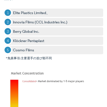
Elite Plastics Limited、
Innovia Films (CCL Industries Inc.)
Berry Global Inc.
Klöckner Pentaplast
Cosmo Films
*免責事項:主要選手の並び順不同