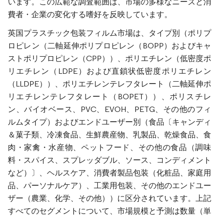
います。この広範な調査範囲は、市場の多様なニーズと消
費者・企業の変化する嗜好を反映しています。
英国プラスチック包装フィルム市場は、タイプ別（ポリプ
ロピレン（二軸延伸ポリプロピレン（BOPP）およびキャ
ストポリプロピレン（CPP））、ポリエチレン（低密度ポ
リエチレン（LDPE）および直鎖状低密度ポリエチレン
（LLDPE））、ポリエチレンテレフタレート（二軸延伸ポ
リエチレンテレフタレート（BOPET））、ポリスチレ
ン、バイオベース、PVC、EVOH、PETG、その他のフィ
ルムタイプ）およびエンドユーザー別（食品〔キャンディ
＆菓子類、冷凍食品、生鮮農産物、乳製品、乾燥食品、食
肉・家禽・水産物、ペットフード、その他の食品（調味
料・スパイス、スプレッダブル、ソース、コンディメント
など）〕、ヘルスケア、消費者製品包装（化粧品、家庭用
品、パーソナルケア）、工業用包装、その他のエンドユー
ザー（農業、化学、その他））に区分されています。上記
すべてのセグメントについて、市場規模と予測は数量（単