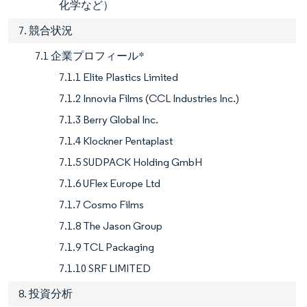
化学など）
7. 競合状況
7.1 企業プロフィール*
7.1.1 Elite Plastics Limited
7.1.2 Innovia Films (CCL Industries Inc.)
7.1.3 Berry Global Inc.
7.1.4 Klockner Pentaplast
7.1.5 SUDPACK Holding GmbH
7.1.6 UFlex Europe Ltd
7.1.7 Cosmo Films
7.1.8 The Jason Group
7.1.9 TCL Packaging
7.1.10 SRF LIMITED
8. 投資分析