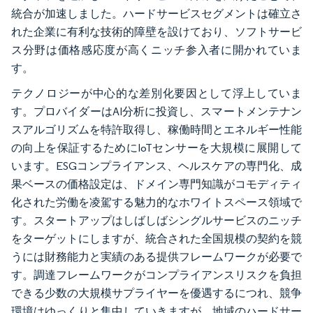
統合が加速しました。ハードサービスセグメントは確立さ
れた企業に有利な技術的障壁を設けており、ソフトサービ
ス分野は価格感応度が高くニッチ参入者に開かれていま
す。
テクノロジーが中心的な差別化要因として浮上していま
す。プロバイダーはAI分析に投資し、スマートメンテナン
スアルゴリズムを特許取得し、稼働時間とエネルギー性能
の向上を保証するためにIoTセンサーを大規模に展開して
います。ESGコンプライアンス、ヘルスケアの専門化、成
果ベースの価格設定は、ドメイン専門知識がコモディティ
化された労働を凌駕する魅力的なホワイトスペース領域で
す。スタートアップはしばしばシングルサービスのニッチ
をターゲットにしますが、統合された全国規模の契約を競
うには財務能力と実績のある提供フレームワークが必要で
す。調達フレームワークがコンプライアンスリスクを負担
できる少数の大規模サプライヤーを優遇するにつれ、競争
環境はゆっくりと集中していきますが、地域のハードサー