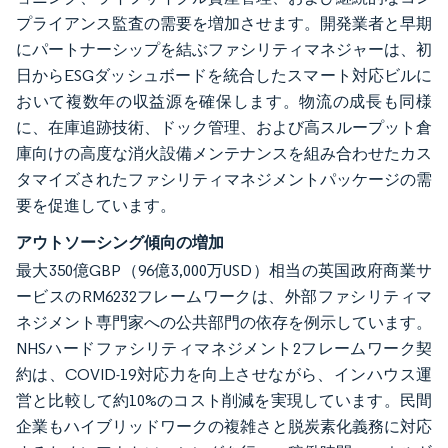
プライアンス監査の需要を増加させます。開発業者と早期
にパートナーシップを結ぶファシリティマネジャーは、初
日からESGダッシュボードを統合したスマート対応ビルに
おいて複数年の収益源を確保します。物流の成長も同様
に、在庫追跡技術、ドック管理、および高スループット倉
庫向けの高度な消火設備メンテナンスを組み合わせたカス
タマイズされたファシリティマネジメントパッケージの需
要を促進しています。
アウトソーシング傾向の増加
最大350億GBP（96億3,000万USD）相当の英国政府商業サ
ービスのRM6232フレームワークは、外部ファシリティマ
ネジメント専門家への公共部門の依存を例示しています。
NHSハードファシリティマネジメント2フレームワーク契
約は、COVID-19対応力を向上させながら、インハウス運
営と比較して約10%のコスト削減を実現しています。民間
企業もハイブリッドワークの複雑さと脱炭素化義務に対応