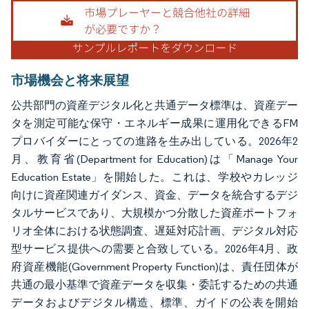
画像 © Mordor Intelligence。再利用にはCC BY 4.0の表示が必要です。
市場機会と将来展望
公共部門の資産デジタル化と共通データ標準は、資産デー
タを測定可能な保守・エネルギー成果に運用化できるFM
プロバイダーにとっての進路を生み出している。2026年2
月、教育省(Department for Education)は「Manage Your
Education Estate」を開始した。これは、学校やカレッジ
向けに資産関連ガイダンス、資金、データを統合するデジ
タルサービスであり、大規模かつ分散した資産ポートフォ
リオ全体における状態調査、遅延対応計画、デジタル対応
型サービス提供への需要と合致している。2026年4月、政
府資産機能(Government Property Function)は、責任団体が
共通の最小基準で資産データを収集・委託するための共通
データおよびデジタル構造、標準、ガイドの公表を開始