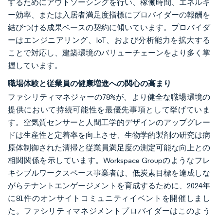
するためにアウトソーシングを行い、稼働時間、エネルギ
ー効率、または入居者満足度指標にプロバイダーの報酬を
結びつける成果ベースの契約に傾いています。プロバイダ
ーはエンジニアリング、IoT、および分析能力を拡大する
ことで対応し、建築環境のバリューチェーンをより多く掌
握しています。
職場体験と従業員の健康増進への関心の高まり
ファシリティマネジャーの78%が、より健全な職場環境の
提供において持続可能性を最優先事項として挙げていま
す。空気質センサーと人間工学的デザインのアップグレー
ドは生産性と定着率を向上させ、生物学的製剤の研究は病
原体制御された清掃と従業員満足度の測定可能な向上との
相関関係を示しています。Workspace Groupのようなフレ
キシブルワークスペース事業者は、低炭素目標を達成しな
がらテナントエンゲージメントを育成するために、2024年
に81件のオンサイトコミュニティイベントを開催しまし
た。ファシリティマネジメントプロバイダーはこのよう