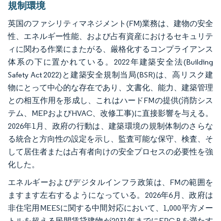
規制環境
英国のファシリティマネジメント(FM)業務は、建物の安全
性、エネルギー性能、および占有資産におけるセキュリテ
ィに関わる作業にまたがる、厳格化するコンプライアンス
体系の下に置かれている。2022年建築安全法(Building
Safety Act 2022)と建築安全規制当局(BSR)は、高リスク建
物にとって中心的な存在であり、文書化、能力、建築管理
との相互作用を形成し、これはハードFMの提供(消防シス
テム、MEPおよびHVAC、改修工事)に直接影響を与える。
2026年1月、政府の行動は、建築環境の規制体制のさらな
る統合と方向性の設定を示し、監査可能な保守、検査、そ
して居住者または占有者向けの安全プロセスの必要性を強
化した。
エネルギーおよびデジタルインフラ政策は、FMの範囲を
ますます左右するようになっている。2026年6月、政府は
非住宅用MEESに関する中間対応において、1,000平方メー
トルを超える民間賃貸建物が2031年までにEPC Bを満たす