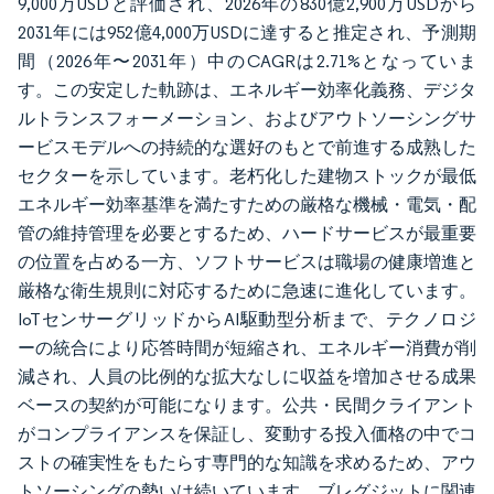
9,000万USDと評価され、2026年の830億2,900万USDから
2031年には952億4,000万USDに達すると推定され、予測期
間（2026年〜2031年）中のCAGRは2.71%となっていま
す。この安定した軌跡は、エネルギー効率化義務、デジタ
ルトランスフォーメーション、およびアウトソーシングサ
ービスモデルへの持続的な選好のもとで前進する成熟した
セクターを示しています。老朽化した建物ストックが最低
エネルギー効率基準を満たすための厳格な機械・電気・配
管の維持管理を必要とするため、ハードサービスが最重要
の位置を占める一方、ソフトサービスは職場の健康増進と
厳格な衛生規則に対応するために急速に進化しています。
IoTセンサーグリッドからAI駆動型分析まで、テクノロジ
ーの統合により応答時間が短縮され、エネルギー消費が削
減され、人員の比例的な拡大なしに収益を増加させる成果
ベースの契約が可能になります。公共・民間クライアント
がコンプライアンスを保証し、変動する投入価格の中でコ
ストの確実性をもたらす専門的な知識を求めるため、アウ
トソーシングの勢いは続いています。ブレグジットに関連