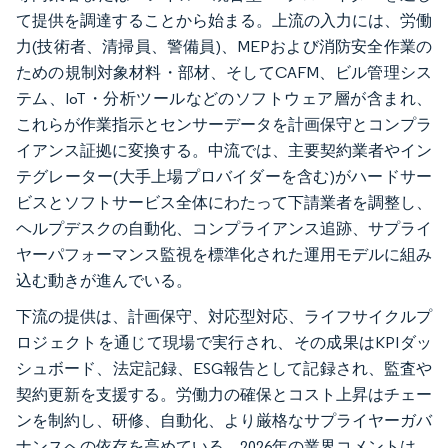
て提供を調達することから始まる。上流の入力には、労働
力(技術者、清掃員、警備員)、MEPおよび消防安全作業の
ための規制対象材料・部材、そしてCAFM、ビル管理シス
テム、IoT・分析ツールなどのソフトウェア層が含まれ、
これらが作業指示とセンサーデータを計画保守とコンプラ
イアンス証拠に変換する。中流では、主要契約業者やイン
テグレーター(大手上場プロバイダーを含む)がハードサー
ビスとソフトサービス全体にわたって下請業者を調整し、
ヘルプデスクの自動化、コンプライアンス追跡、サプライ
ヤーパフォーマンス監視を標準化された運用モデルに組み
込む動きが進んでいる。
下流の提供は、計画保守、対応型対応、ライフサイクルプ
ロジェクトを通じて現場で実行され、その成果はKPIダッ
シュボード、法定記録、ESG報告として記録され、監査や
契約更新を支援する。労働力の確保とコスト上昇はチェー
ンを制約し、研修、自動化、より厳格なサプライヤーガバ
ナンスへの依存を高めている。2026年の業界コメントは、