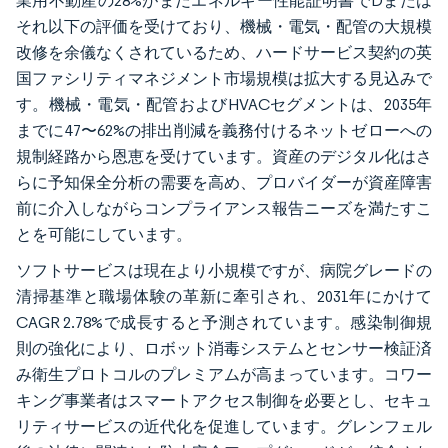
業用不動産の28%がまだエネルギー性能証明書でDまたは
それ以下の評価を受けており、機械・電気・配管の大規模
改修を余儀なくされているため、ハードサービス契約の英
国ファシリティマネジメント市場規模は拡大する見込みで
す。機械・電気・配管およびHVACセグメントは、2035年
までに47〜62%の排出削減を義務付けるネットゼローへの
規制経路から恩恵を受けています。資産のデジタル化はさ
らに予知保全分析の需要を高め、プロバイダーが資産障害
前に介入しながらコンプライアンス報告ニーズを満たすこ
とを可能にしています。
ソフトサービスは現在より小規模ですが、病院グレードの
清掃基準と職場体験の革新に牽引され、2031年にかけて
CAGR 2.78%で成長すると予測されています。感染制御規
則の強化により、ロボット消毒システムとセンサー検証済
み衛生プロトコルのプレミアムが高まっています。コワー
キング事業者はスマートアクセス制御を必要とし、セキュ
リティサービスの近代化を促進しています。グレンフェル