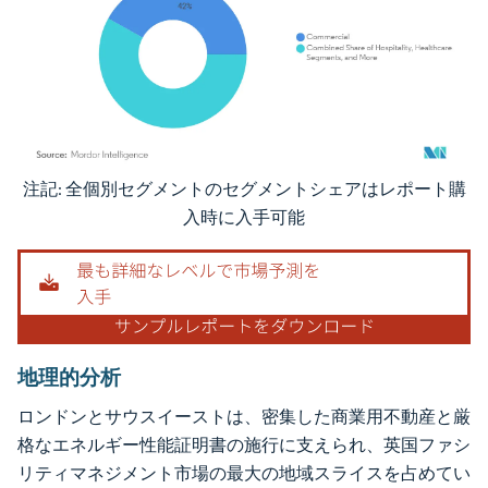
注記: 全個別セグメントのセグメントシェアはレポート購
画像 © Mordor Intelligence。再利用にはCC BY 4.0の表示が必要です。
入時に入手可能
地理的分析
ロンドンとサウスイーストは、密集した商業用不動産と厳
格なエネルギー性能証明書の施行に支えられ、英国ファシ
リティマネジメント市場の最大の地域スライスを占めてい