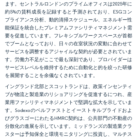
ます。セントラルロンドンのプライムオフィスは2025年に
約5%の賃料成長を記録すると予測されており、ESGコン
プライアンス分析、動的清掃スケジュール、エネルギー性
能保証を統合したプレミアムファシリティマネジメント需
要を促進しています。フレキシブルワークスペースが首都
でブームとなっており、日々の在室状況の変動に合わせて
サービスを調整するアジャイルな契約が必要とされていま
す。労働力不足がここで最も深刻であり、プロバイダーは
サービスレベルを維持するために自動化と的を絞った研修
を展開することを余儀なくされています。
イングランド北部とスコットランドは、政策インセンティ
ブが物流と製造業のリショアリングを促進するにつれ、産
業用ファシリティマネジメントで堅調な拡大を示していま
す。Sodexoのベルファストとイーストキルブライドおよ
びグラスゴーにわたるHMRC契約は、公共部門の不動産の
分散化の進展を示しています。ミッドランズの製造業クラ
スターは予知保全と環境モニタリングに投資し、マルチス