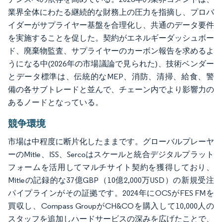
業界全体にわたる継続的な財務上の圧力を指摘し、プロバ
イダーがサプライヤー基盤を合理化し、共通のデータ要件
を実施することを促した。契約がエネルギーダッシュボー
ド、廃棄物監査、サプライヤーのカーボン報告を求めるよ
うになる中(2026年の市場議論で見られた)、技術ベンダー
とデータ標準は、伝統的なMEP、消防、清掃、給食、警
備の各サブトレードと並んで、チェーン内でより影響力の
あるノードとなっている。
競争環境
市場は中程度に断片化したままです。グローバルプレーヤ
ーのMitie、ISS、Sercoはスケールと統合デジタルプラット
フォームを活用してマルチサイト契約を獲得しており、
Mitieの記録的な37億GBP（10億2,000万USD）の新規受注
パイプラインがその証拠です。2024年にOCSがFES FMを
買収し、Compass GroupがCH&COを購入して10,000人の
スタッフを追加しハードサービスの深みを広げたことで、