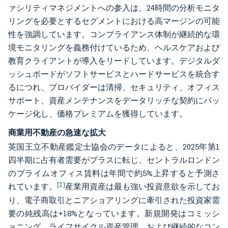
ァシリティマネジメントへの参入は、24時間の分析モニタ
リングを必要とするセグメントにおける高マージンの可能
性を強調しています。コンプライアンス体制が継続的な環
境モニタリングを義務付けているため、ヘルスケアおよび
教育クライアントが導入をリードしています。デジタルダ
ッシュボードがソフトサービスとハードサービスを統合す
るにつれ、プロバイダーは清掃、セキュリティ、オフィス
サポート、資産メンテナンスをデータリッチな契約にパッ
ケージ化し、価格プレミアムを獲得しています。
商業用不動産の急速な拡大
英国王立不動産鑑定士協会のデータによると、2025年第1
四半期に占有者需要がプラスに転じ、セントラルロンドン
のプライムオフィス賃料は年間で約5%上昇すると予測さ
[2]
れています。
産業用資産は最も強い投資意欲を示してお
り、電子商取引とニアショアリングに牽引された投資家需
要の純残高は+18%となっています。新規開発はコミッシ
ョニング、ライフサイクル資産管理、および継続的なコン