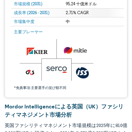
市場規模 (2031)
95.24 十億米ドル
成長率 (2026 - 2031)
2.71% CAGR
市場集中度
中
画像 © Mordor Intelligence。再利用にはCC BY 4.0の表示が必要です。
主要プレーヤー
*免責事項:主要選手の並び順不同
Mordor Intelligenceによる英国（UK）ファシリ
ティマネジメント市場分析
英国ファシリティマネジメント市場規模は2025年に810億