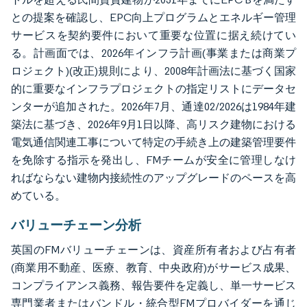
との提案を確認し、EPC向上プログラムとエネルギー管理
サービスを契約要件において重要な位置に据え続けてい
る。計画面では、2026年インフラ計画(事業または商業プ
ロジェクト)(改正)規則により、2008年計画法に基づく国家
的に重要なインフラプロジェクトの指定リストにデータセ
ンターが追加された。2026年7月、通達02/2026は1984年建
築法に基づき、2026年9月1日以降、高リスク建物における
電気通信関連工事について特定の手続き上の建築管理要件
を免除する指示を発出し、FMチームが安全に管理しなけ
ればならない建物内接続性のアップグレードのペースを高
めている。
バリューチェーン分析
英国のFMバリューチェーンは、資産所有者および占有者
(商業用不動産、医療、教育、中央政府)がサービス成果、
コンプライアンス義務、報告要件を定義し、単一サービス
専門業者またはバンドル・統合型FMプロバイダーを通じ