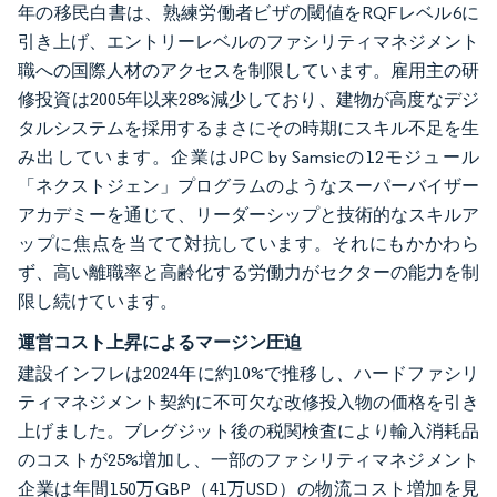
年の移民白書は、熟練労働者ビザの閾値をRQFレベル6に
引き上げ、エントリーレベルのファシリティマネジメント
職への国際人材のアクセスを制限しています。雇用主の研
修投資は2005年以来28%減少しており、建物が高度なデジ
タルシステムを採用するまさにその時期にスキル不足を生
み出しています。企業はJPC by Samsicの12モジュール
「ネクストジェン」プログラムのようなスーパーバイザー
アカデミーを通じて、リーダーシップと技術的なスキルア
ップに焦点を当てて対抗しています。それにもかかわら
ず、高い離職率と高齢化する労働力がセクターの能力を制
限し続けています。
運営コスト上昇によるマージン圧迫
建設インフレは2024年に約10%で推移し、ハードファシリ
ティマネジメント契約に不可欠な改修投入物の価格を引き
上げました。ブレグジット後の税関検査により輸入消耗品
のコストが25%増加し、一部のファシリティマネジメント
企業は年間150万GBP（41万USD）の物流コスト増加を見