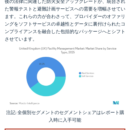
後の法律に関連した防火安全アップグレードが、統合され
た警報テストと避難計画サービスへの需要を増幅させてい
ます。これらの力が合わさって、プロバイダーのオファリ
ングをソフトサービスの卓越性とデータに裏付けられたコ
ンプライアンスを融合した包括的なパッケージへとシフト
させています。
注記: 全個別セグメントのセグメントシェアはレポート購
画像 © Mordor Intelligence。再利用にはCC BY 4.0の表示が必要です。
入時に入手可能