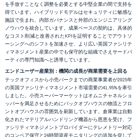
を手放すことなく調整を必要とする中堅企業の間で支持を
得ています。ハイブリッドモデルはセキュリティに敏感な
施設で生まれ、内部ガバナンスと外部のエンジニアリング
ノウハウを統合しています。成果ベースの契約は、具体的
なコスト削減と改善されたKPIを証明することでアウトソ
ーシングへのシフトを加速させ、より広い英国ファシリテ
ィマネジメント産業の中でも保守的な組織でさえサードパ
ーティの専門知識へと誘導しています。
エンドユーザー産業別：機関の成長が商業需要を上回る
テックオフィスから小売パークまでの商業事業者が2025年
の英国ファシリティマネジメント市場需要の41.95%を牽引
しました。小売スーパーマーケットはオムニチャネルショ
ッパーを満足させるためにバックオブハウスの物流とフロ
ントオブハウスの雰囲気を刷新しています。倉庫業は自動
化されたマテリアルハンドリング機器から恩恵を受け、フ
ァシリティマネジメントプロバイダーにテレメトリー対応
のコンベア保守と24時間資産モニタリングの追加を促して