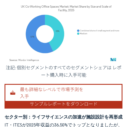
画像 © Mordor Intelligence。再利用にはCC BY 4.0の表示が必要です。
セクター別：ライフサイエンスの加速が施設設計を再形成
IT・ITESが2025年収益の36.50%でトップとなりましたが、