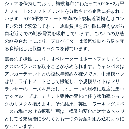
シェアを保持しており、複数都市にわたって5,000〜2万平
方フィートのフットプリントを分散させる企業に好まれて
います。5,000平方フィート未満の小規模近隣拠点はロン
ドン郊外で繁栄しており、通勤負担を最小限に抑えながら
自宅近くでの勤務需要を吸収しています。この3つの形態
の組み合わせにより、プロバイダーは景気変動から身を守
る多様化した収益ミックスを得ています。
需要の多様性により、オペレーターはポートフォリオミッ
クスのバランスを取ることが求められます。キャンパスは
アンカーテナントとの複数年契約を確保でき、中規模ハブ
はサテライトノードとして機能し、小規模サイトはフリー
ランサーのニーズを満たします。一つの規模に過度に集中
するグループは、テナント要件の変化に伴う稼働率ショッ
クのリスクを抱えます。その結果、英国コワーキングスペ
ース市場における拡張計画は、構造的変化に対するヘッジ
として各規模層に少なくとも一つの資産を組み込むように
なっています。