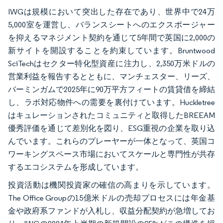
IWGは規模において突出した存在であり、世界中で24万
5,000室を運営し、バランスシートへのエクスポージャー
を抑えるマネジメント契約を通じて5年間で英国に2,000の
新サイトを開設することを約束しています。Bruntwood
SciTechはセクター特化型資産に注力し、2,350万米ドルの
営業利益を報告するとともに、マンチェスター、リーズ、
バーミンガムで2025年に90万平方フィートの賃貸借を締結
し、ラボ対応物件への需要を裏付けています。Huckletree
はキュレーションされたコミュニティと取得したBREEAM
優秀評価を通じて差別化を図り、ESG重視の企業を取り込
んでいます。これらのプレーヤーが一体となって、英国コ
ワーキングスペース市場においてスケールと専門性が共存
するエコシステムを形成しています。
投資活動は機関投資家の確信の高まりを示しています。
The Office Groupの15億米ドルの売却プロセスには年金基
金や政府系ファンドが入札し、収益分配契約が急増してお