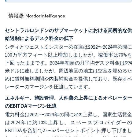
情報源: Mordor Intelligence
セントラルロンドンのサブマーケットにおける局所的な供
給過剰によるデスク料金の低下
シティとウェストミンスターの在庫は2022〜2024年の間に
100万平方フィート以上増加しましたが、稼働率は70%を
下回ったままです。2024年初頭の月平均デスク料金は994
米ドルに達しましたが、周辺地区の地主は空室を埋めるた
めに賃料無料期間や内装補助金を提供しており、既存オペ
レーターのマージンを圧迫しています。
エネルギー、施設管理、人件費の上昇によるオペレーター
のEBITDAマージン圧迫
電力料金は2021〜2024年の間に54%上昇し、国家生活賃金
は2024年に約10%上昇し、スペースプロバイダーの
EBITDAを合計で3〜5パーセントポイント押し下げまし