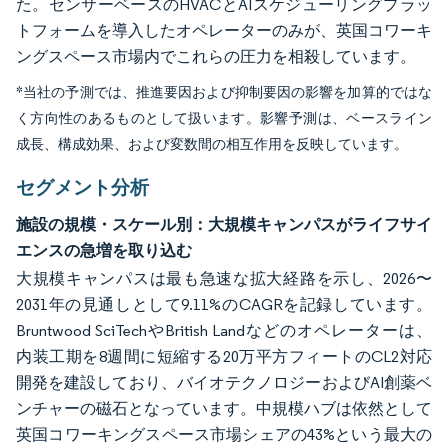
た。センサーベースのHVACとAIスケジューリングプラッ
トフォームを導入したオペレーターのみが、英国コワーキ
ングスペース市場内でこれらの圧力を相殺しています。
*当社の予測では、推進要因および抑制要因の影響を加算的ではな
く方向性のあるものとして扱います。影響予測は、ベースライン
成長、構成効果、および変数間の相互作用を反映しています。
セグメント分析
施設の規模・スケール別：大規模キャンパスがライフサイ
エンスの急増を取り込む
大規模キャンパスは最も急速な拡大経路を示し、2026〜
2031年の見通しとして9.11%のCAGRを記録しています。
Bruntwood SciTechやBritish Landなどのオペレーターは、
内装工期を8週間に短縮する20万平方フィートのCL2対応
開発を建設しており、バイオテクノロジーおよびAI創薬ベ
ンチャーの磁石となっています。中規模ハブは依然として
英国コワーキングスペース市場シェアの43%という最大の