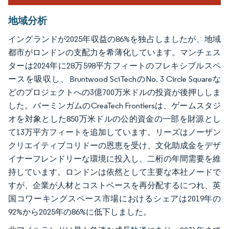
地域分析
イングランドが2025年収益の86%を独占しましたが、地域
都市がロンドンの支配力を希薄化しています。マンチェス
ターは2024年に28万598平方フィートのフレキシブルスペ
ースを吸収し、Bruntwood SciTechのNo. 3 Circle Squareな
どのプロジェクトへの3億700万米ドルの投資が後押ししま
した。バーミンガムのCreaTech Frontiersは、ゲームスタジ
オを対象とした850万米ドルの公的資金の一部を財源とし
て13万平方フィートを追加しています。リーズはノーザン
クリエイティブコリドーの恩恵を受け、文化助成金をデザ
イナーフレンドリーな環境に投入し、二桁の年間需要を維
持しています。ロンドンは依然として主要な本社ノードで
すが、企業が人材とコストベースを再分配するにつれ、英
国コワーキングスペース市場におけるシェアは2019年の
92%から2025年の86%に低下しました。