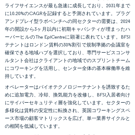
ライフサイエンスが最も急速に成長しており、2031年まで
に10.20%のCAGRを記録すると予測されています。プラグ
アンドプレイ型ラボベンチへの同セクターの需要は、2024
年の開設から3ヶ月以内に初期キャパシティが埋まったハ
ーバーヒルのThe EpiCentreに顕著に表れています。BFSI
テナントはロンドン賃料の30%割引で規制準拠の会議室を
確保できる地域ハブを選択しており、専門サービスコンサ
ルタント会社はクライアントの地域でのスプリントチーム
にコワーキングを活用し、センター全体の基本稼働率を維
持しています。
オペレーターはバイオテクノロジーテナントを誘致するた
めに追加電力、冷却、換気能力を改修し、BFSI入居者向け
にサイバーセキュリティ層を強化しています。セクターの
多様化は賃料の安定性に転換され、英国コワーキングスペ
ース市場の顧客マトリックスを広げ、単一業界サイクルと
の相関を低減しています。