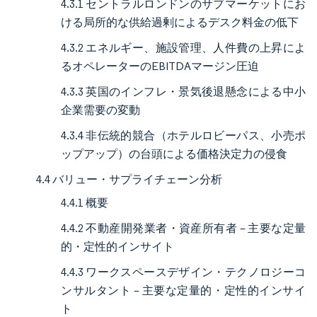
4.3.1 セントラルロンドンのサブマーケットにお
ける局所的な供給過剰によるデスク料金の低下
4.3.2 エネルギー、施設管理、人件費の上昇によ
るオペレーターのEBITDAマージン圧迫
4.3.3 英国のインフレ・景気後退懸念による中小
企業需要の変動
4.3.4 非伝統的競合（ホテルロビーパス、小売ポ
ップアップ）の台頭による価格決定力の侵食
4.4 バリュー・サプライチェーン分析
4.4.1 概要
4.4.2 不動産開発業者・資産所有者 – 主要な定量
的・定性的インサイト
4.4.3 ワークスペースデザイン・テクノロジーコ
ンサルタント – 主要な定量的・定性的インサイ
ト