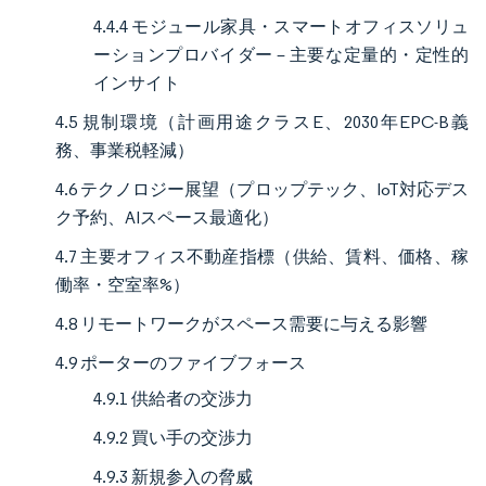
4.4.4 モジュール家具・スマートオフィスソリュ
ーションプロバイダー – 主要な定量的・定性的
インサイト
4.5 規制環境（計画用途クラスE、2030年EPC-B義
務、事業税軽減）
4.6 テクノロジー展望（プロップテック、IoT対応デス
ク予約、AIスペース最適化）
4.7 主要オフィス不動産指標（供給、賃料、価格、稼
働率・空室率%）
4.8 リモートワークがスペース需要に与える影響
4.9 ポーターのファイブフォース
4.9.1 供給者の交渉力
4.9.2 買い手の交渉力
4.9.3 新規参入の脅威