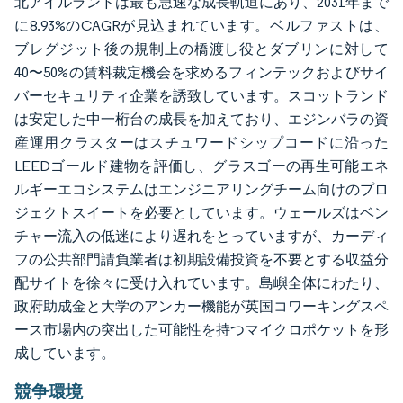
北アイルランドは最も急速な成長軌道にあり、2031年まで
に8.93%のCAGRが見込まれています。ベルファストは、
ブレグジット後の規制上の橋渡し役とダブリンに対して
40〜50%の賃料裁定機会を求めるフィンテックおよびサイ
バーセキュリティ企業を誘致しています。スコットランド
は安定した中一桁台の成長を加えており、エジンバラの資
産運用クラスターはスチュワードシップコードに沿った
LEEDゴールド建物を評価し、グラスゴーの再生可能エネ
ルギーエコシステムはエンジニアリングチーム向けのプロ
ジェクトスイートを必要としています。ウェールズはベン
チャー流入の低迷により遅れをとっていますが、カーディ
フの公共部門請負業者は初期設備投資を不要とする収益分
配サイトを徐々に受け入れています。島嶼全体にわたり、
政府助成金と大学のアンカー機能が英国コワーキングスペ
ース市場内の突出した可能性を持つマイクロポケットを形
成しています。
競争環境