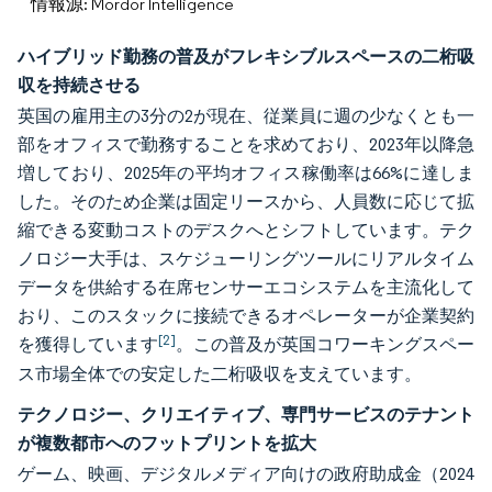
情報源: Mordor Intelligence
ハイブリッド勤務の普及がフレキシブルスペースの二桁吸
収を持続させる
英国の雇用主の3分の2が現在、従業員に週の少なくとも一
部をオフィスで勤務することを求めており、2023年以降急
増しており、2025年の平均オフィス稼働率は66%に達しま
した。そのため企業は固定リースから、人員数に応じて拡
縮できる変動コストのデスクへとシフトしています。テク
ノロジー大手は、スケジューリングツールにリアルタイム
データを供給する在席センサーエコシステムを主流化して
おり、このスタックに接続できるオペレーターが企業契約
[2]
を獲得しています
。この普及が英国コワーキングスペー
ス市場全体での安定した二桁吸収を支えています。
テクノロジー、クリエイティブ、専門サービスのテナント
が複数都市へのフットプリントを拡大
ゲーム、映画、デジタルメディア向けの政府助成金（2024