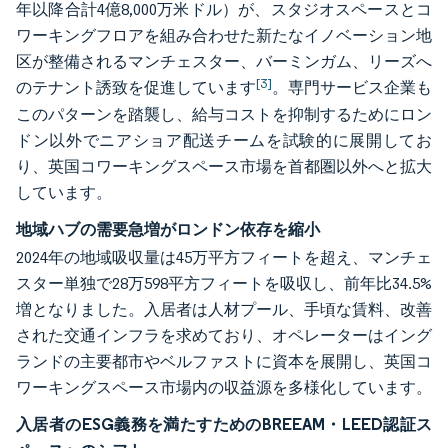
年以降合計4億8,000万米ドル）が、スタジオスペースとコ
ワーキングフロアを組み合わせた新たなイノベーション地
区が整備されるマンチェスター、バーミンガム、リーズへ
[3]
のテナント誘致を促進しています
。専門サービス企業も
このパターンを踏襲し、給与コストを抑制するためにロン
ドン以外でニアショア配送チームを試験的に展開してお
り、英国コワーキングスペース市場を首都圏以外へと拡大
しています。
地域ハブの需要急増がロンドン依存を縮小
2024年の地域吸収量は45万平方フィートを超え、マンチェ
スター単独で28万598平方フィートを吸収し、前年比34.5%
増となりました。入居者は人材プール、手頃な賃料、改善
された交通インフラを求めており、オペレーターはイング
ランドの主要都市やベルファストに資本を展開し、英国コ
ワーキングスペース市場内の収益源を多様化しています。
入居者のESG義務を満たすためのBREEAM・LEED認証ス