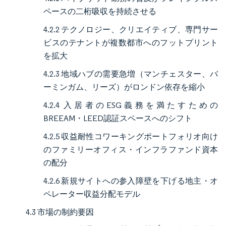
ペースの二桁吸収を持続させる
4.2.2 テクノロジー、クリエイティブ、専門サー
ビスのテナントが複数都市へのフットプリント
を拡大
4.2.3 地域ハブの需要急増（マンチェスター、バ
ーミンガム、リーズ）がロンドン依存を縮小
4.2.4 入居者のESG義務を満たすための
BREEAM・LEED認証スペースへのシフト
4.2.5 収益耐性コワーキングポートフォリオ向け
のファミリーオフィス・インフラファンド資本
の配分
4.2.6 新規サイトへの参入障壁を下げる地主・オ
ペレーター収益分配モデル
4.3 市場の制約要因