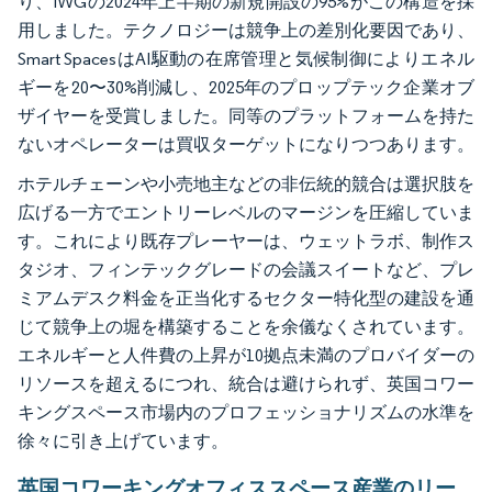
り、IWGの2024年上半期の新規開設の95%がこの構造を採
用しました。テクノロジーは競争上の差別化要因であり、
Smart SpacesはAI駆動の在席管理と気候制御によりエネル
ギーを20〜30%削減し、2025年のプロップテック企業オブ
ザイヤーを受賞しました。同等のプラットフォームを持た
ないオペレーターは買収ターゲットになりつつあります。
ホテルチェーンや小売地主などの非伝統的競合は選択肢を
広げる一方でエントリーレベルのマージンを圧縮していま
す。これにより既存プレーヤーは、ウェットラボ、制作ス
タジオ、フィンテックグレードの会議スイートなど、プレ
ミアムデスク料金を正当化するセクター特化型の建設を通
じて競争上の堀を構築することを余儀なくされています。
エネルギーと人件費の上昇が10拠点未満のプロバイダーの
リソースを超えるにつれ、統合は避けられず、英国コワー
キングスペース市場内のプロフェッショナリズムの水準を
徐々に引き上げています。
英国コワーキングオフィススペース産業のリー