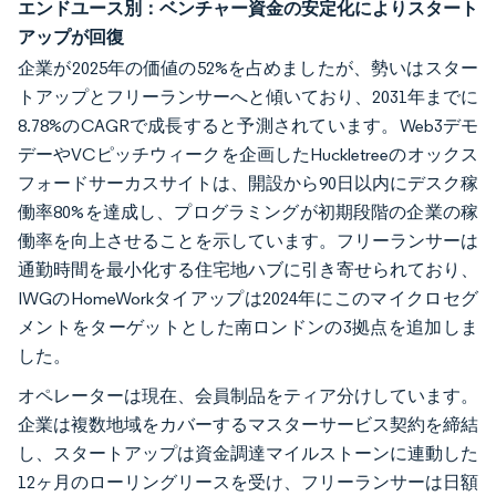
エンドユース別：ベンチャー資金の安定化によりスタート
アップが回復
企業が2025年の価値の52%を占めましたが、勢いはスター
トアップとフリーランサーへと傾いており、2031年までに
8.78%のCAGRで成長すると予測されています。Web3デモ
デーやVCピッチウィークを企画したHuckletreeのオックス
フォードサーカスサイトは、開設から90日以内にデスク稼
働率80%を達成し、プログラミングが初期段階の企業の稼
働率を向上させることを示しています。フリーランサーは
通勤時間を最小化する住宅地ハブに引き寄せられており、
IWGのHomeWorkタイアップは2024年にこのマイクロセグ
メントをターゲットとした南ロンドンの3拠点を追加しま
した。
オペレーターは現在、会員制品をティア分けしています。
企業は複数地域をカバーするマスターサービス契約を締結
し、スタートアップは資金調達マイルストーンに連動した
12ヶ月のローリングリースを受け、フリーランサーは日額