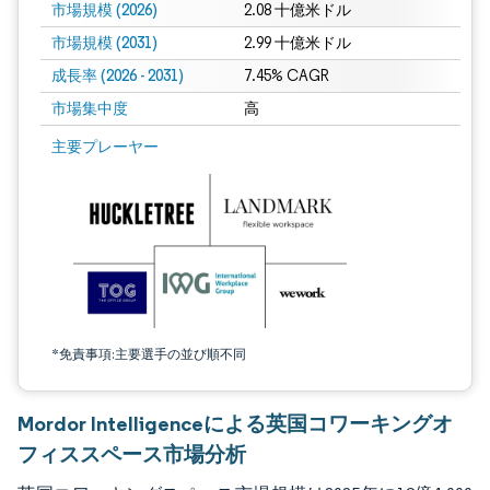
市場規模 (2026)
2.08 十億米ドル
市場規模 (2031)
2.99 十億米ドル
成長率 (2026 - 2031)
7.45% CAGR
市場集中度
高
画像 © Mordor Intelligence。再利用にはCC BY 4.0の表示が必要です。
主要プレーヤー
*免責事項:主要選手の並び順不同
Mordor Intelligenceによる英国コワーキングオ
フィススペース市場分析