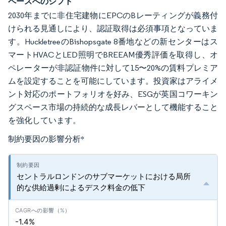
ペースへのシフト
2030年までに非住宅建物にEPCのBレーティングが義務付
けられる見通しにより、認証取得は必須事項となっていま
す。HuckletreeのBishopsgate 8番地などの新センターはス
マートHVACとLED照明でBREEAM優秀評価を取得し、オ
ペレーターが非認証物件に対して15〜20%の賃料プレミア
ムを設定することを可能にしています。投資家はアライメ
ント対応のポートフォリオを好み、ESGが英国コワーキン
グスペース市場の持続的な成長レバーとして機能すること
を強化しています。
制約要因の影響分析
*
セントラルロンドンのサブマーケットにおける局所
的な供給過剰によるデスク料金の低下
-1.4%