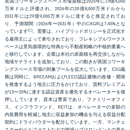
英国コワーキングスペース市場規模は2025年に19億4,000
万米ドルと評価され、2026年の20億8,000万米ドルから
2031年には29億9,000万米ドルに達すると推定されてお
り、予測期間（2026年〜2031年）中のCAGRは7.45%とな
[1]
っています
。需要は、ハイブリッドポリシーを正式化す
る雇用主によって牽引されており、フレキシブルワークス
ペースは景気循環的な特典から不動産戦略の中核的要素へ
と移行しています。企業は本社の床面積を再交渉しながら
地域サテライトを追加しており、この動きが英国コワーキ
ングスペース市場の対象プールを拡大しています。ESG義
務は同時に、BREEAMおよびLEED認証建物の改修・開発
を推進するよう地主に圧力をかけており、賃料プレミアム
が15〜20%に達する認証資産を優先するオペレーターを後
押ししています。資本は豊富であり、ファミリーオフィ
ス、インフラファンド、REITは、オペレーターの多額の
内装費用を軽減し地主に収益参加の機会を与える収益分配
契約にドライパウダーを配分しています。一方、マンチェ
スターやベルファストなどの地域ハブはロンドンとの差を