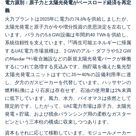
電力源別：原子力と太陽光発電がベースロード経済を再定
義
火力プラントは2025年に電力の74.6%を供給しましたが、
太陽光発電と原子力が今や増分投資の意思決定を左右して
います。バラカの5.6 GW設備は年間約40 TWhを供給し、
[4]
系統信頼性を支えています。
再生可能エネルギーに帰属
するUAE電力市場規模は、2 GWのアル・ダフラや5.2 GW
のMasdar 24⁄7複合施設などの新規太陽光発電パークが稼働
するにつれて急増する見込みです。熱貯蔵を備えた集光型
太陽光発電ユニットはすでに35〜40%の設備利用率に達
し、夕方のガスピーカーを代替しています。ハッサヤンの
燃料転換により石炭は存在せず、石油の使用量は2%未満
に低下しています。風力、水力、バイオマスは依然として
限定的です。したがって、UAE電力市場は原子力、太陽光
発電＋貯蔵、および残余バランシング用の柔軟なガスター
ビンという三本柱の構成に収束しつつあります。
資本もそれに応じて移動しています。モジュールメーカー