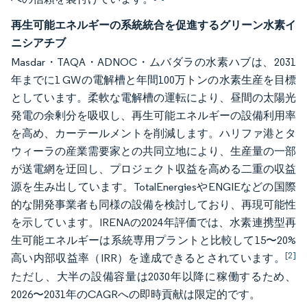
再生可能エネルギーの系統統合を促進するグリーン水素イ
ニシアチブ
Masdar・TAQA・ADNOC・ムバダラの水素ハブは、2031
年までに1 GWの電解槽と年間100万トンの水素生産を目標
としています。柔軟な電解槽の運転により、昼間の太陽光
発電の余剰分を吸収し、再生可能エネルギーの設備利用率
を高め、カーテールメントを削減します。ハリファ港とタ
ウィーラの産業需要家との共同立地により、生産量の一部
が送電網を迂回し、プロジェクト収益を高める二重の収益
源を生み出しています。TotalEnergiesやENGIEなどの国際
的な開発事業者も同様の設備を検討しており、再現可能性
を示しています。IRENAの2024年評価では、水素連携型再
生可能エネルギーは系統専用プラントと比較して15〜20%
[2]
高い内部収益率（IRR）を達成できるとされています。
ただし、大半の設備容量は2030年以降に稼働するため、
2026〜2031年のCAGRへの即時貢献は限定的です。