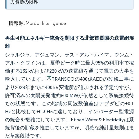
力資源の限界
情報源: Mordor Intelligence
再生可能エネルギー統合を制限する北部首長国の送電網混
雑
シャルジャ、アジュマン、ラス・アル・ハイマ、ウンム・
アル・クワインは、夏季ピーク時に最大95%の利用率で稼
働する132 kVおよび220 kVの送電線を通じて電力の大半を
[3]
輸入しています。
TRANSCOの400億AEDの改修工事に
より2028年までに400 kV変電所が追加される予定ですが、
許可済みの太陽光発電約800 MWが依然として系統接続待
ちの状態です。この地域の周波数偏差はアブダビの±0.1
Hzと比較して±0.3 Hzに達しており、インバーター型電源
の統合を複雑にしています。Etihad Water & Electricityは系
統背後の貯蔵を推進していますが、明確な純計量規則はま
だ草案段階です。