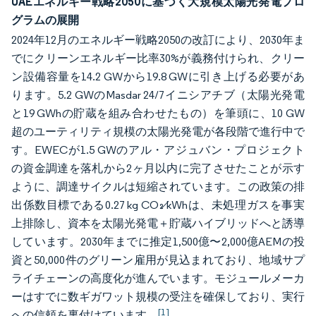
UAEエネルギー戦略2050に基づく大規模太陽光発電プロ
グラムの展開
2024年12月のエネルギー戦略2050の改訂により、2030年ま
でにクリーンエネルギー比率30%が義務付けられ、クリー
ン設備容量を14.2 GWから19.8 GWに引き上げる必要があ
ります。5.2 GWのMasdar 24/7イニシアチブ（太陽光発電
と19 GWhの貯蔵を組み合わせたもの）を筆頭に、10 GW
超のユーティリティ規模の太陽光発電が各段階で進行中で
す。EWECが1.5 GWのアル・アジュバン・プロジェクト
の資金調達を落札から2ヶ月以内に完了させたことが示す
ように、調達サイクルは短縮されています。この政策の排
出係数目標である0.27 kg CO₂⁄kWhは、未処理ガスを事実
上排除し、資本を太陽光発電＋貯蔵ハイブリッドへと誘導
しています。2030年までに推定1,500億〜2,000億AEMの投
資と50,000件のグリーン雇用が見込まれており、地域サプ
ライチェーンの高度化が進んでいます。モジュールメーカ
ーはすでに数ギガワット規模の受注を確保しており、実行
[1]
への信頼を裏付けています。