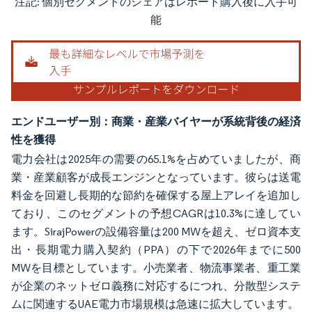
注記: 個別セグメントのシェアはレポート購入後に入手可
画像 © Mordor Intelligence。再利用にはCC BY 4.0の表示が必要です。
能
エンドユーザー別：商業・産業バイヤーが系統背後の経済
性を獲得
電力会社は2025年の需要の65.1%を占めていましたが、商
業・産業顧客が成長エンジンとなっています。彼らは送電
料金を回避し長期的な節約を確保する屋上アレイを追加し
ており、このセグメントの予想CAGRは10.3%に達してい
ます。SirajPowerの設備容量は200 MWを超え、ゼロ資本支
出・長期電力購入契約（PPA）の下で2026年までに500
MWを目標としています。小売業者、物流事業者、重工業
が企業のネットゼロ義務に対応するにつれ、分散型システ
ムに関連するUAE電力市場規模は急速に拡大しています。