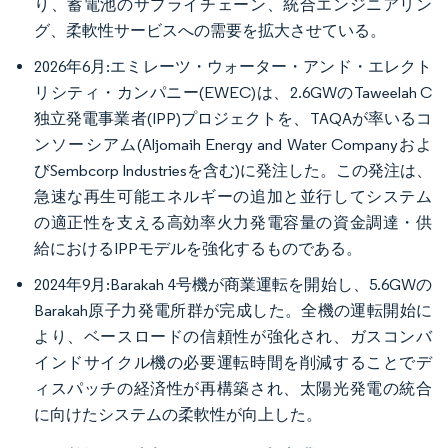
り、蓄電池のサプライチェーン、統合エンジニアリン
グ、柔軟性サービスへの需要を拡大させている。
2026年6月:エミレーツ・ウォーター・アンド・エレクト
リシティ・カンパニー(EWEC)は、2.6GWのTaweelah C
独立発電事業者(IPP)プロジェクトを、TAQAが率いるコ
ンソーシアム(Aljomaih Energy and Water Companyおよ
びSembcorp Industriesを含む)に発注した。この発注は、
急速な再生可能エネルギーの追加と並行してシステム
の適正性を支える高効率火力発電容量の資金調達・供
給におけるIPPモデルを強化するものである。
2024年9月:Barakah 4号機が商業運転を開始し、5.6GWの
Barakah原子力発電所群が完成した。全機の運転開始に
より、ベースロードの信頼性が強化され、ガスコンバ
インドサイクル機の必要運転時間を削減することでデ
ィスパッチの経済性が再構築され、太陽光発電の統合
に向けたシステムの柔軟性が向上した。