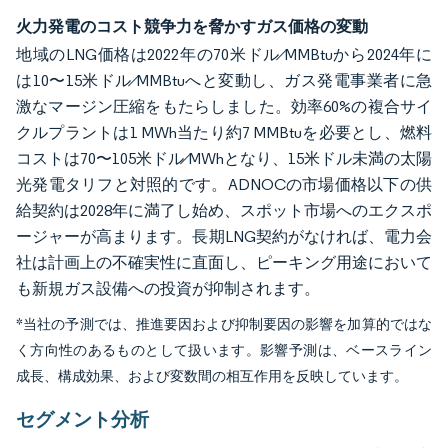
火力発電のコスト競争力を脅かすガス価格の変動
地域のLNG価格は2022年の70米ドル⁄MMBtuから2024年に
は10〜15米ドル⁄MMBtuへと変動し、ガス発電事業者に急
激なマージン圧縮をもたらしました。効率60%の複合サイ
クルプラントは1 MWh当たり約7 MMBtuを必要とし、燃料
コストは70〜105米ドル⁄MWhとなり、15米ドル未満の太陽
光発電タリフと対照的です。ADNOCの市場価格以下の供
給契約は2028年に満了し始め、スポット市場へのエクスポ
ージャーが高まります。長期LNG契約がなければ、電力会
社は計画上の不確実性に直面し、ピーキング用途において
も新規ガス設備への投資が抑制されます。
*当社の予測では、推進要因および抑制要因の影響を加算的ではな
く方向性のあるものとして扱います。影響予測は、ベースライン
成長、構成効果、および変数間の相互作用を反映しています。
セグメント分析