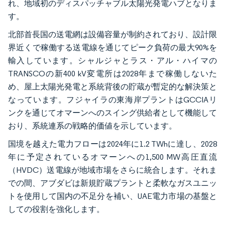
れ、地域初のディスパッチャブル太陽光発電ハブとなりま
す。
北部首長国の送電網は設備容量が制約されており、設計限
界近くで稼働する送電線を通じてピーク負荷の最大90%を
輸入しています。シャルジャとラス・アル・ハイマの
TRANSCOの新400 kV変電所は2028年まで稼働しないた
め、屋上太陽光発電と系統背後の貯蔵が暫定的な解決策と
なっています。フジャイラの東海岸プラントはGCCIAリ
ンクを通じてオマーンへのスイング供給者として機能して
おり、系統連系の戦略的価値を示しています。
国境を越えた電力フローは2024年に1.2 TWhに達し、2028
年に予定されているオマーンへの1,500 MW高圧直流
（HVDC）送電線が地域市場をさらに統合します。それま
での間、アブダビは新規貯蔵プラントと柔軟なガスユニッ
トを使用して国内の不足分を補い、UAE電力市場の基盤と
しての役割を強化します。