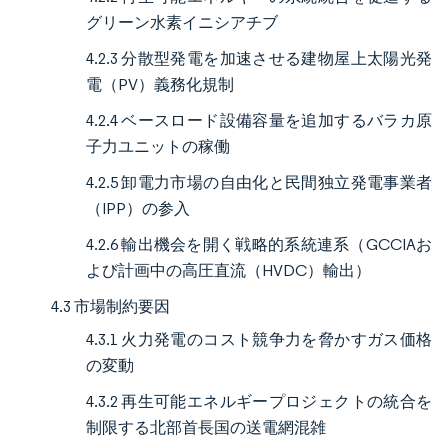
グリーン水素イニシアチブ
4.2.3 分散型発電を加速させる建物屋上太陽光発
電（PV）義務化規制
4.2.4 ベースロード設備容量を追加するバラカ原
子力ユニットの稼働
4.2.5 卸電力市場の自由化と民間独立発電事業者
（IPP）の参入
4.2.6 輸出機会を開く戦略的系統連系（GCCIAお
よび計画中の高圧直流（HVDC）輸出）
4.3 市場制約要因
4.3.1 火力発電のコスト競争力を脅かすガス価格
の変動
4.3.2 再生可能エネルギープロジェクトの統合を
制限する北部首長国の送電網混雑