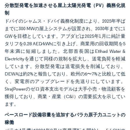
分散型発電を加速させる屋上太陽光発電（PV）義務化規
制
ドバイのシャムス・ドバイ義務化制度により、2025年半ば
までに300 MWの屋上システムが設置され、2030年までに1
GWを目標としています。アブダビは2025年1月に純計量
タリフを0.28 AED⁄kWhに引き上げ、商業用の回収期間を5
年未満に短縮しました。北部首長国はEtihad Water &
Electricityを通じて同様の規制を拡大し、送電負荷を軽減
しています。分散型発電は送電損失を削減しており、
DEWAは約2%と報告しており、欧州の6〜7%と比較して低
く、変電所のアップグレードを先送りにしています。
SirajPowerのゼロ資本支出モデルは大手小売・物流顧客を
獲得しており、商業・産業（C&I）の需要拡大を示してい
ます。
ベースロード設備容量を追加するバラカ原子力ユニットの
稼働