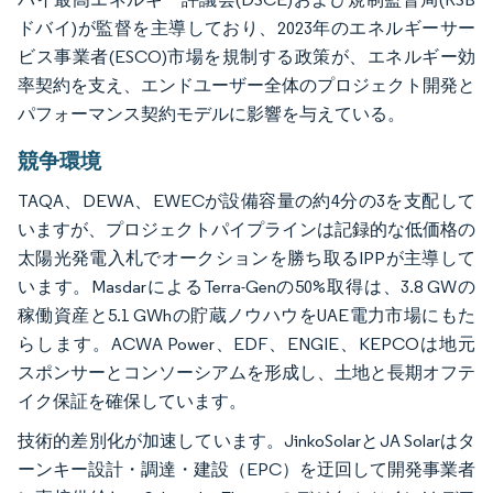
ドバイ)が監督を主導しており、2023年のエネルギーサー
ビス事業者(ESCO)市場を規制する政策が、エネルギー効
率契約を支え、エンドユーザー全体のプロジェクト開発と
パフォーマンス契約モデルに影響を与えている。
競争環境
TAQA、DEWA、EWECが設備容量の約4分の3を支配して
いますが、プロジェクトパイプラインは記録的な低価格の
太陽光発電入札でオークションを勝ち取るIPPが主導して
います。MasdarによるTerra-Genの50%取得は、3.8 GWの
稼働資産と5.1 GWhの貯蔵ノウハウをUAE電力市場にもた
らします。ACWA Power、EDF、ENGIE、KEPCOは地元
スポンサーとコンソーシアムを形成し、土地と長期オフテ
イク保証を確保しています。
技術的差別化が加速しています。JinkoSolarとJA Solarはタ
ーンキー設計・調達・建設（EPC）を迂回して開発事業者