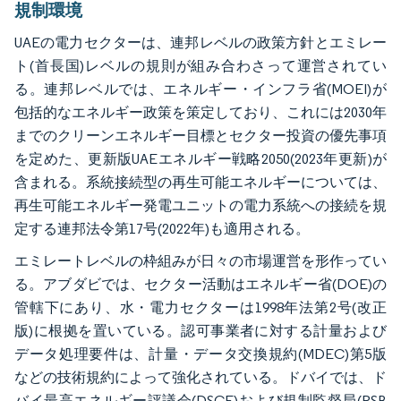
規制環境
UAEの電力セクターは、連邦レベルの政策方針とエミレー
ト(首長国)レベルの規則が組み合わさって運営されてい
る。連邦レベルでは、エネルギー・インフラ省(MOEI)が
包括的なエネルギー政策を策定しており、これには2030年
までのクリーンエネルギー目標とセクター投資の優先事項
を定めた、更新版UAEエネルギー戦略2050(2023年更新)が
含まれる。系統接続型の再生可能エネルギーについては、
再生可能エネルギー発電ユニットの電力系統への接続を規
定する連邦法令第17号(2022年)も適用される。
エミレートレベルの枠組みが日々の市場運営を形作ってい
る。アブダビでは、セクター活動はエネルギー省(DOE)の
管轄下にあり、水・電力セクターは1998年法第2号(改正
版)に根拠を置いている。認可事業者に対する計量および
データ処理要件は、計量・データ交換規約(MDEC)第5版
などの技術規約によって強化されている。ドバイでは、ド
バイ最高エネルギー評議会(DSCE)および規制監督局(RSB