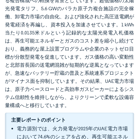
る複合構成への転換を背景としています。超低価格の太陽
光発電タリフ、5.6 GWのバラカ原子力複合施設の完全稼
働、卸電力市場の自由化、および強化された高圧送電網が
発電経済を再編し、資本投入を加速させています。1 kWh
当たり0.0135米ドルという記録的な太陽光発電入札価格
は、再生可能エネルギーとガスのコスト差を縮小し続けて
おり、義務的な屋上設置プログラムや企業のネットゼロ目
標が分散型発電を促進しています。ガス価格の高い変動性
と北部首長国の送電網混雑が短期的な逆風となっています
が、急速なバッテリー貯蔵の普及と系統連系プロジェクト
がマイナス面を抑制しています。その結果、UAE電力市場
は、原子力ベースロードと高効率ガスピーカーによるシス
テム信頼性を維持しながら、よりクリーンで柔軟な設備容
量構成へと移行しています。
主要レポートのポイント
電力源別では、火力発電が2025年のUAE電力市場
において74.6%のシェアを占め、再生可能エネル