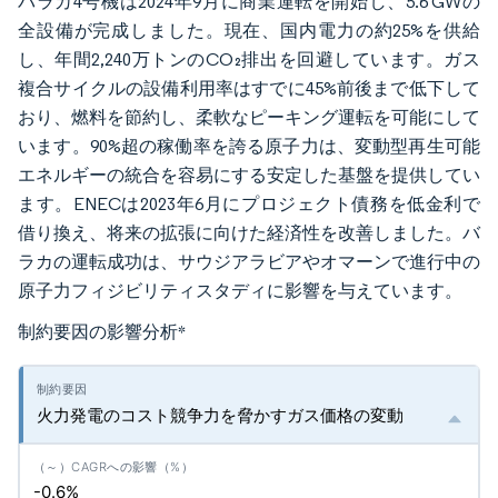
バラカ4号機は2024年9月に商業運転を開始し、5.6 GWの
全設備が完成しました。現在、国内電力の約25%を供給
し、年間2,240万トンのCO₂排出を回避しています。ガス
複合サイクルの設備利用率はすでに45%前後まで低下して
おり、燃料を節約し、柔軟なピーキング運転を可能にして
います。90%超の稼働率を誇る原子力は、変動型再生可能
エネルギーの統合を容易にする安定した基盤を提供してい
ます。ENECは2023年6月にプロジェクト債務を低金利で
借り換え、将来の拡張に向けた経済性を改善しました。バ
ラカの運転成功は、サウジアラビアやオマーンで進行中の
原子力フィジビリティスタディに影響を与えています。
制約要因の影響分析
*
火力発電のコスト競争力を脅かすガス価格の変動
-0.6%