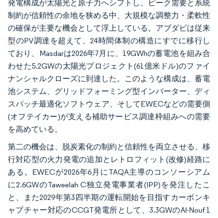
発電構成が太陽光と原子力へシフトし、ピーク需要と系統
制約が信頼性の余地を狭める中、大規模な調整力・柔軟性
の確保が主要な機会として浮上している。アブダビは従来
型のPV調達を超えて、24時間体制の構造にすでに移行し
ており、Masdarは2026年7月に、19GWhの蓄電池を組み合
わせた5.2GWの太陽光プロジェクト(61億米ドル)のファイ
ナンシャルクローズに到達した。このような構成は、蓄電
池システム、グリッドフォーミング型インバーター、ディ
スパッチ最適化ソフトウェア、そしてEWECなどの需要側
(オフテイカー)が支える補助サービス調達枠組みへの需要
を高めている。
第二の機会は、脱炭素化の制約と信頼性を両立させる、移
行対応型の火力発電の追加とレトロフィット(改修)経路に
ある。EWECが2026年6月にTAQA主導のコンソーシアム
に2.6GWのTaweelah C独立発電事業者(IPP)を発注したこ
と、また2029年第3四半期の運転開始を目指すカーボンキ
ャプチャー対応のCCGT発電所として、3.3GWのAl-Nouf 1