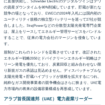
に直接供給し、Schneider Electricのデジタルツインはデワ
の資産ダウンタイムを80%削減しています。貯蔵が新たな
競争の場となっており、EWECの2024年入札には国内初の
ユーティリティ規模の独立型バッテリーを巡って27社が競
合しました。SirajPowerなどの分散型太陽光発電専門企業
は、屋上をリースしてエネルギー管理サービスをバンドル
することで、従来の電力会社のマージンを侵食していま
す。
規制がこれらのトレンドを定着させています。改訂された
エネルギー戦略2050とドバイクリーンエネルギー戦略はク
リーン発電を優先しており、炭素回収と組み合わせない限
り新規ガスの承認は見込めません。ディスパッチャブルな
太陽光発電＋貯蔵ハイブリッドが規模を拡大するにつれ、
純粋なガス開発事業者の競争機会はさらに狭まり、UAE電
力市場内の将来の設備容量構成を再形成しています。
アラブ首長国連邦（UAE）電力産業リーダー