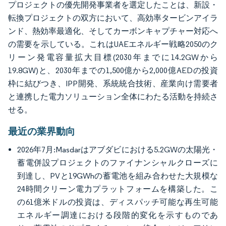
プロジェクトの優先開発事業者を選定したことは、新設・
転換プロジェクトの双方において、高効率タービンアイラ
ンド、熱効率最適化、そしてカーボンキャプチャー対応へ
の需要を示している。これはUAEエネルギー戦略2050のク
リーン発電容量拡大目標(2030年までに14.2GWから
19.8GW)と、2030年までの1,500億から2,000億AEDの投資
枠に結びつき、IPP開発、系統統合技術、産業向け需要者
と連携した電力ソリューション全体にわたる活動を持続さ
せる。
最近の業界動向
2026年7月:Masdarはアブダビにおける5.2GWの太陽光・
蓄電併設プロジェクトのファイナンシャルクローズに
到達し、PVと19GWhの蓄電池を組み合わせた大規模な
24時間クリーン電力プラットフォームを構築した。こ
の61億米ドルの投資は、ディスパッチ可能な再生可能
エネルギー調達における段階的変化を示すものであ