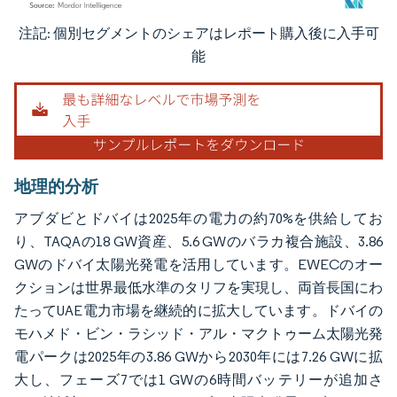
注記: 個別セグメントのシェアはレポート購入後に入手可
画像 © Mordor Intelligence。再利用にはCC BY 4.0の表示が必要です。
能
地理的分析
アブダビとドバイは2025年の電力の約70%を供給してお
り、TAQAの18 GW資産、5.6 GWのバラカ複合施設、3.86
GWのドバイ太陽光発電を活用しています。EWECのオー
クションは世界最低水準のタリフを実現し、両首長国にわ
たってUAE電力市場を継続的に拡大しています。ドバイの
モハメド・ビン・ラシッド・アル・マクトゥーム太陽光発
電パークは2025年の3.86 GWから2030年には7.26 GWに拡
大し、フェーズ7では1 GWの6時間バッテリーが追加さ