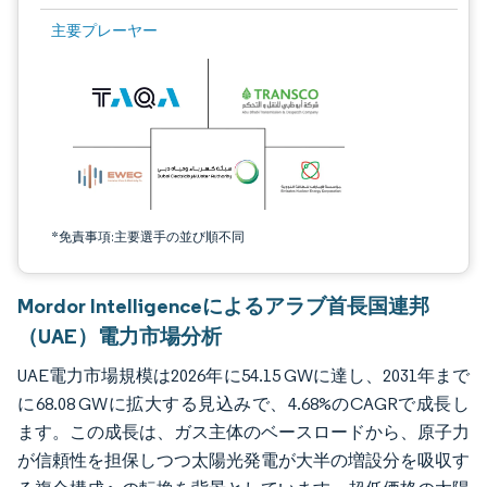
画像 © Mordor Intelligence。再利用にはCC BY 4.0の表示が必要です。
主要プレーヤー
*免責事項:主要選手の並び順不同
Mordor Intelligenceによるアラブ首長国連邦
（UAE）電力市場分析
UAE電力市場規模は2026年に54.15 GWに達し、2031年まで
に68.08 GWに拡大する見込みで、4.68%のCAGRで成長し
ます。この成長は、ガス主体のベースロードから、原子力
が信頼性を担保しつつ太陽光発電が大半の増設分を吸収す