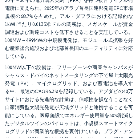
20年～30年の電力購入契約（PPA）を持つ複合サイクル発
電所に支えられ、2025年のアラブ首長国連邦発電EPC市場
規模の68.7%を占めた。アル・ダフラにおける記録的な
1kWh当たり0.0135米ドルの関税は、メガスケールが資金
調達および調達コストを低下させることを実証している。
100MW～499MWの中規模開発は、モジュール式拡張を好
む産業複合施設および北部首長国のユーティリティに対応
している。
100MW以下の設備は、フリーゾーンや商業キャンパスが
シャムス・ドバイのネットメータリングの下で屋上太陽光
発電（PV）、マイクログリッド、および蓄電池を導入す
る中、最速のCAGR6.3%を記録している。アブダビの40万
サイトにおける先進的な計量は、信頼性を損なうことなく
自家消費型太陽光発電が広域グリッドと連携することを可
能にしている。医療施設でエネルギー使用量を30%削減し
たデジタルツインのパイロットは、小規模スマートマイク
ログリッドの商業的な根拠を裏付けている。プラグ・アン