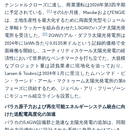
ナンシャルクローズに達し、商業運転は2026年第3四半期
[1]
に予定されている。
その1か月後、MasdarおよびENGIE
は、土地生産性を最大化するために両面受光型モジュール
と単軸トラッカーを組み合わせた1.5GWのハズナ太陽光発
[2]
電所を受注した。
2GWのアル・ダフラ太陽光発電所は
2024年に1kWh当たり0.0135米ドルという記録的価格で全
面稼働を開始し、ユーティリティスケール太陽光発電の経
済性において世界的なベンチマークを打ち立てた。大規模
なプロジェクト量は請負業者に現地化を迫っており、
Larsen & Toubroは2024年1月に受注したムハンマド・ビ
ン・ラーシド・アール・マクトゥーム太陽光発電所の第6
フェーズに供給するため、ジェベル・アリ・フリーゾーン
にモジュール組立ラインを設置した。
バラカ原子力および再生可能エネルギーシステム統合に向
けた送配電高度化の加速
バラカの5.6GW設備群と急速な太陽光発電の追加は、同期
型火力設備向けに設計された系統に負荷をかけている。