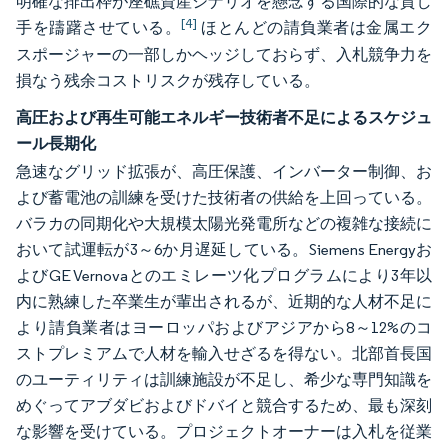
明確な排出枠が座礁資産シナリオを懸念する国際的な貸し
[4]
手を躊躇させている。
ほとんどの請負業者は金属エク
スポージャーの一部しかヘッジしておらず、入札競争力を
損なう残余コストリスクが残存している。
高圧および再生可能エネルギー技術者不足によるスケジュ
ール長期化
急速なグリッド拡張が、高圧保護、インバーター制御、お
よび蓄電池の訓練を受けた技術者の供給を上回っている。
バラカの同期化や大規模太陽光発電所などの複雑な接続に
おいて試運転が3～6か月遅延している。Siemens Energyお
よびGE Vernovaとのエミレーツ化プログラムにより3年以
内に熟練した卒業生が輩出されるが、近期的な人材不足に
より請負業者はヨーロッパおよびアジアから8～12%のコ
ストプレミアムで人材を輸入せざるを得ない。北部首長国
のユーティリティは訓練施設が不足し、希少な専門知識を
めぐってアブダビおよびドバイと競合するため、最も深刻
な影響を受けている。プロジェクトオーナーは入札を従業