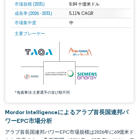
市場規模 (2031)
8.84 十億米ドル
成長率 (2026 - 2031)
5.11% CAGR
市場集中度
中
画像 © Mordor Intelligence。再利用にはCC BY 4.0の表示が必要です。
主要プレーヤー
*免責事項:主要選手の並び順不同
Mordor Intelligenceによるアラブ首長国連邦パ
ワーEPC市場分析
アラブ首長国連邦パワーEPC市場規模は2026年に69億米ド