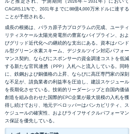
ルと推定され、予測期間（2026年～2031年）において
CAGR5.11%で、2031年までに88億4,000万米ドルに達する
ことが予想される。
成長の根拠は、バラカ原子力プログラムの完成、ユーティ
リティスケール太陽光発電所の豊富なパイプライン、およ
びグリッド近代化への継続的な支出にある。資本はバンド
ル型グリーン水素スキーム、デジタルツイン対応パフォー
マンス契約、ならびにスポンサーの資金調達コストを低減
する新たな官民連携（PPP）入札へと流入している。同時
に、鉄鋼および銅価格の上昇、ならびに高圧専門家の深刻
な不足が、請負業者の利益率を圧迫し、建設スケジュール
を長期化させている。技術的リーダーシップと自国内価値
創造を組み合わせた国際的EPC企業が最大規模の入札を獲
得し続けており、地元デベロッパーはバンカビリティ、ス
ケジュールの確実性、およびライフサイクルパフォーマン
ス保証を優先している。