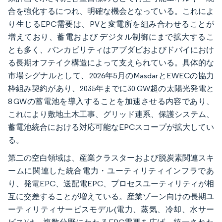
合を強化するにつれ、明確な機会となっている。これによ
り生じるEPC需要は、PVと変電所を組み合わせることが
増えており、蓄電および デジタル制御にまで拡大するこ
とも多く、バンカビリティはアブダビおよびドバイにおけ
る長期オフテイク構造によって支えられている。具体的な
市場シグナルとして、2026年5月のMasdarとEWECの協力
枠組み契約があり、2035年までに30 GW超の太陽光発電と
8 GWの蓄電池を導入することを加速させる内容であり、
これにより敷地土木工事、グリッド連系、保護システム、
蓄電池統合における対応可能なEPCスコープが拡大してい
る。
第二の空白領域は、産業クラスターおよび脱炭素関連スキ
ームに関連した統合電力・ユーティリティインフラであ
り、発電EPC、送配電EPC、プロセスユーティリティが相
互に交差することが増えている。産業ゾーン向けの長期ユ
ーティリティサービスモデル(電力、蒸気、冷却、水サー