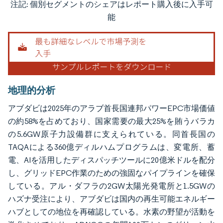
注記: 個別セグメントのシェアはレポート購入後に入手可
画像 © Mordor Intelligence。再利用にはCC BY 4.0の表示が必要です。
能
地理的分析
アブダビは2025年のアラブ首長国連邦パワーEPC市場価値
の約58%を占めており、国家需要の最大25%を賄うバラカ
の5.6GW原子力設備群に支えられている。同首長国の
TAQAによる360億ディルハムプログラムは、変電所、蓄
電、AIを活用したディスパッチツールに20億米ドルを配分
し、グリッドEPC作業のための強固なパイプラインを確保
している。アル・ダフラの2GW太陽光発電所と1.5GWの
ハズナ受注により、アブダビは国内の再生可能エネルギー
ハブとしての地位を再確認している。水素の野望が活動を