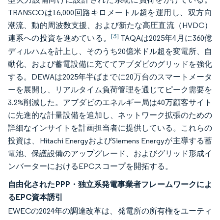
TRANSCOは16,000回路キロメートル超を運用し、双方向
潮流、動的周波数支援、および新たな高圧直流（HVDC）
[3]
連系への投資を進めている。
TAQAは2025年4月に360億
ディルハムを計上し、そのうち20億米ドル超を変電所、自
動化、および蓄電設備に充ててアブダビのグリッドを強化
する。DEWAは2025年半ばまでに20万台のスマートメータ
ーを展開し、リアルタイム負荷管理を通じてピーク需要を
3.2%削減した。アブダビのエネルギー局は40万顧客サイト
に先進的な計量設備を追加し、ネットワーク拡張のための
詳細なインサイトを計画担当者に提供している。これらの
投資は、Hitachi EnergyおよびSiemens Energyが主導する蓄
電池、保護設備のアップグレード、およびグリッド形成イ
ンバーターにおけるEPCスコープを開拓する。
自由化されたPPP・独立系発電事業者フレームワークによ
るEPC資本誘引
EWECの2024年の調達改革は、発電所の所有権をユーティ