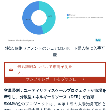
注記: 個別セグメントのシェアはレポート購入後に入手可
画像 © Mordor Intelligence。再利用にはCC BY 4.0の表示が必要です。
能
容量帯別：ユーティリティスケールプロジェクトが市場を
牽引し、分散型エネルギーリソース（DER）が台頭
500MW超のプロジェクトは、国家主導の太陽光発電所と