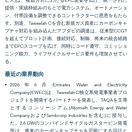
ビス)は、複数分野にわたるEPC需要を広げ、統一された
提供・実績枠組みのもとで電力システム、オートメーショ
ン、付帯設備を調整できるコントラクターに恩恵をもたら
す。別途、Taweelah Cを含む新規ガス資産にカーボンキャ
プチャ対応を組み込んだアブダビの調達は、従来型CCGT
を超えてプロット計画、接続対応、制御、将来の統合経路
までEPCスコープを広げ、同時にコード遵守、コミッショ
ニング能力、ライフサイクルサービス要件も増加させてい
る。
最近の業界動向
2026年6月:Emirates Water and Electricity
Company(EWEC)は、Taweelah C独立系発電事業者プロ
ジェクトを開発するパートナーを発表し、TAQAを主導
とするコンソーシアム(Aljomaih Energy and Water
CompanyおよびSembcorp Industriesを含む)に授与し
た。2.6 GWのコンバインドサイクルガスタービン発電
所は、将来のカーボンキャプチャを可能にする設計と