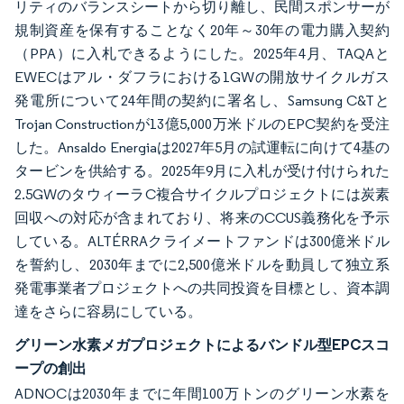
リティのバランスシートから切り離し、民間スポンサーが
規制資産を保有することなく20年～30年の電力購入契約
（PPA）に入札できるようにした。2025年4月、TAQAと
EWECはアル・ダフラにおける1GWの開放サイクルガス
発電所について24年間の契約に署名し、Samsung C&Tと
Trojan Constructionが13億5,000万米ドルのEPC契約を受注
した。Ansaldo Energiaは2027年5月の試運転に向けて4基の
タービンを供給する。2025年9月に入札が受け付けられた
2.5GWのタウィーラC複合サイクルプロジェクトには炭素
回収への対応が含まれており、将来のCCUS義務化を予示
している。ALTÉRRAクライメートファンドは300億米ドル
を誓約し、2030年までに2,500億米ドルを動員して独立系
発電事業者プロジェクトへの共同投資を目標とし、資本調
達をさらに容易にしている。
グリーン水素メガプロジェクトによるバンドル型EPCスコ
ープの創出
ADNOCは2030年までに年間100万トンのグリーン水素を