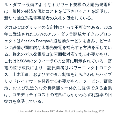
ル・ダフラ設備のようなギガワット規模の太陽光発電所
は、規模の経済が供給コストを低下させることを証明し、
新たな独立系発電事業者の入札を促進している。
火力EPCはグリッドの安定性にとって不可欠である。2025
年に受注された1GWのアル・ダフラ開放サイクルプロジ
ェクトはAnsaldo Energiaの速起動タービンを含み、ピーキ
ング設備が間歇的な太陽光発電を補完する方法を示してい
る。将来のガス発電所は炭素回収対応である必要があり、
これは2.5GWのタウィーラCの公募に明示されている。蓄
電の並行成長により、請負業者はパワーエレクトロニク
ス、土木工事、およびデジタル制御を組み合わせたハイブ
リッドレイアウトを習得する必要がある。タービン、蓄電
池、および先進的な分析機能を一体的に提供できる企業
は、コモディティコストの逆風にもかかわらず利益率の回
復力を享受している。