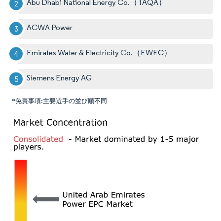
Abu Dhabi National Energy Co.（TAQA）
ACWA Power
Emirates Water & Electricity Co.（EWEC）
Siemens Energy AG
*免責事項:主要選手の並び順不同