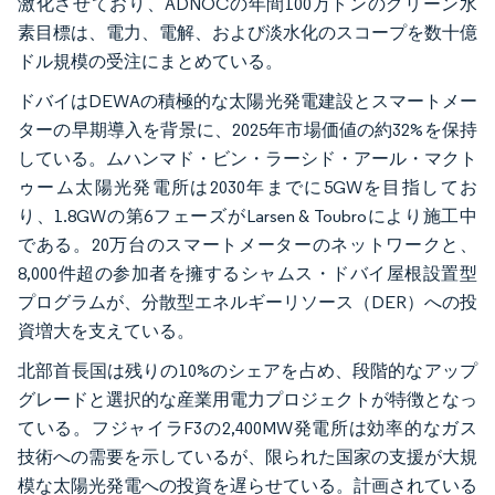
激化させており、ADNOCの年間100万トンのグリーン水
素目標は、電力、電解、および淡水化のスコープを数十億
ドル規模の受注にまとめている。
ドバイはDEWAの積極的な太陽光発電建設とスマートメー
ターの早期導入を背景に、2025年市場価値の約32%を保持
している。ムハンマド・ビン・ラーシド・アール・マクト
ゥーム太陽光発電所は2030年までに5GWを目指してお
り、1.8GWの第6フェーズがLarsen & Toubroにより施工中
である。20万台のスマートメーターのネットワークと、
8,000件超の参加者を擁するシャムス・ドバイ屋根設置型
プログラムが、分散型エネルギーリソース（DER）への投
資増大を支えている。
北部首長国は残りの10%のシェアを占め、段階的なアップ
グレードと選択的な産業用電力プロジェクトが特徴となっ
ている。フジャイラF3の2,400MW発電所は効率的なガス
技術への需要を示しているが、限られた国家の支援が大規
模な太陽光発電への投資を遅らせている。計画されている