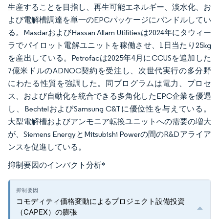
生産することを目指し、再生可能エネルギー、淡水化、お
よび電解槽調達を単一のEPCパッケージにバンドルしてい
る。MasdarおよびHassan Allam Utilitiesは2024年にタウィー
ラでパイロット電解ユニットを稼働させ、1日当たり25kg
を産出している。Petrofacは2025年4月にCCUSを追加した
7億米ドルのADNOC契約を受注し、次世代実行の多分野
にわたる性質を強調した。同プログラムは電力、プロセ
ス、および自動化を統合できる多角化したEPC企業を優遇
し、BechtelおよびSamsung C&Tに優位性を与えている。
大型電解槽およびアンモニア転換ユニットへの需要の増大
が、Siemens EnergyとMitsubishi Powerの間のR&Dアライア
ンスを促進している。
抑制要因のインパクト分析
*
コモディティ価格変動によるプロジェクト設備投資
（CAPEX）の膨張