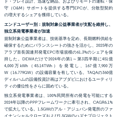
ド・プレイ設計、迅速な納品、およびリモートの運転・保
守（O&M）サポートを提供する専門EPCが、分散型契約
の増大するシェアを獲得している。
エンドユーザー別：規制対象公益事業者が支配を維持し、
独立系発電事業者が加速
規制対象公益事業者は、技術基準を定め、長期燃料供給を
確保するためにバランスシートの強さを活かし、2025年の
アラブ首長国連邦発電EPC市場規模の61.3%のシェアを保
持した。DEWAだけで2024年の第1～第3四半期に451億
4,000万kWh（45.14TWh）を発電し、167億7,900万
W（16.779GW）の設備容量を有している。TAQAの360億
ディルハムの設備投資計画はアブダビにおけるユーティリ
ティの優位性をさらに固めている。
独立系発電事業者は、100%民間所有の発電を可能にする
2024年以降のPPPフレームワークに牽引され、CAGR6.1%
で拡大している。1.5GWのアル・アジュバン発電所のファ
イナンシャルクローズおよび1.5GWのハズナプロジェクト