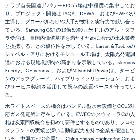
アラブ首長国連邦パワーEPC市場は中程度に集中してお
り、プロジェクト開発はTAQA、DEWA、およびEWECが
主導し、グローバルなEPC大手が技術と実行力で競い合っ
ている。Samsung C&Tの13億5,000万米ドルのアル・ダフ
ラ受注は、自国内価値基準を満たすために地元の土木業者
と提携することの優位性を示している。Larsen & Toubroの
ジェベル・アリにおけるモジュール工場は、太陽光発電調
達における現地化期待の高まりを示唆している。Siemens
Energy、GE Vernova、およびMitsubishi Powerは、タービ
ンのアップグレード、ハイブリッドソリューション、およ
びサービス契約を活用して既存の設置ベースを守ってい
る。
ホワイトスペースの機会はバンドル型水素設備とCCUS対
応ガス発電所に存在している。EWECのタウィーラCの入
札は炭素回収統合を初めて要件とするものであり、プロセ
スプラントの実績と深い自動化能力を持つ企業を優遇して
いる。中国のEPC企業は、China Energy Engineering Group