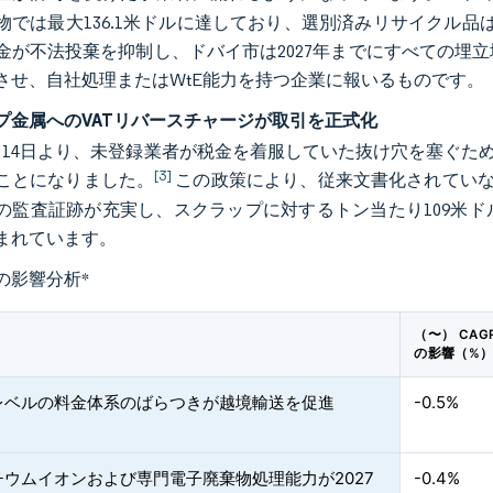
物では最大136.1米ドルに達しており、選別済みリサイクル品はわ
金が不法投棄を抑制し、ドバイ市は2027年までにすべての埋
させ、自社処理またはWtE能力を持つ企業に報いるものです。
プ金属へのVATリバースチャージが取引を正式化
年1月14日より、未登録業者が税金を着服していた抜け穴を塞ぐ
[3]
ことになりました。
この政策により、従来文書化されていなかった
の監査証跡が充実し、スクラップに対するトン当たり109米
まれています。
の影響分析
*
（〜） CAG
の影響（%
レベルの料金体系のばらつきが越境輸送を促進
-0.5%
チウムイオンおよび専門電子廃棄物処理能力が2027
-0.4%