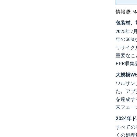
情報源: Mord
包装材、
2025
年の30%
リサイクル
重要なこ
EPR収
大規模W
ワルサンプ
た。アブ
を達成す
来フェー
2024
すべての
くの処理