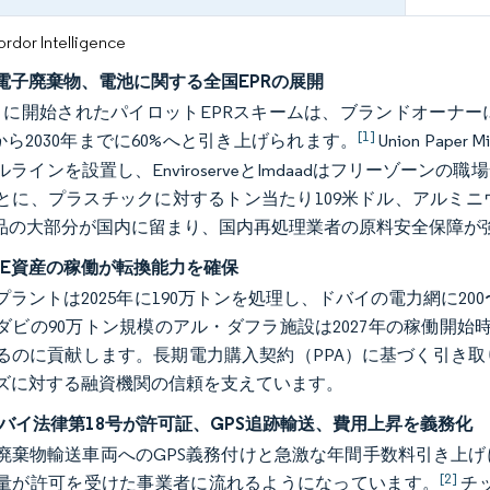
or Intelligence
電子廃棄物、電池に関する全国EPRの展開
年7月に開始されたパイロットEPRスキームは、ブランドオーナ
[1]
から2030年までに60%へと引き上げられます。
Union Pap
ラインを設置し、EnviroserveとImdaadはフリーゾー
とに、プラスチックに対するトン当たり109米ドル、アルミニ
集品の大部分が国内に留まり、国内再処理業者の原料安全保障が
tE資産の稼働が転換能力を確保
ラントは2025年に190万トンを処理し、ドバイの電力網に200
ダビの90万トン規模のアル・ダフラ施設は2027年の稼働開始時に
るのに貢献します。長期電力購入契約（PPA）に基づく引き
ズに対する融資機関の信頼を支えています。
年ドバイ法律第18号が許可証、GPS追跡輸送、費用上昇を義務化
廃棄物輸送車両へのGPS義務付けと急激な年間手数料引き上
[2]
量が許可を受けた事業者に流れるようになっています。
チッ