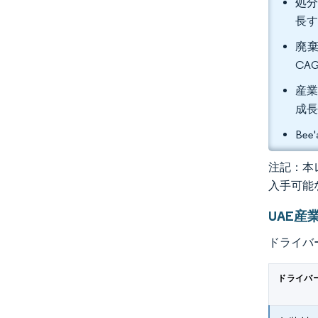
処分
長
廃棄
CA
産業
成
Be
注記：本レ
入手可能
UAE
ドライバ
ドライバ