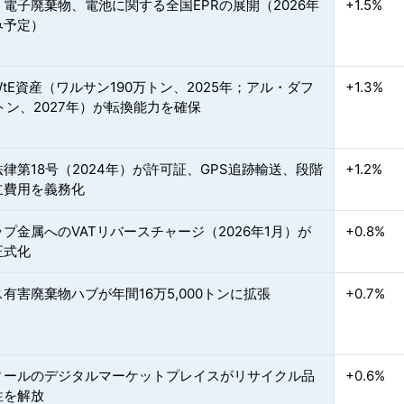
電子廃棄物、電池に関する全国EPRの展開（2026年
+1.5%
み予定）
tE資産（ワルサン190万トン、2025年；アル・ダフ
+1.3%
トン、2027年）が転換能力を確保
律第18号（2024年）が許可証、GPS追跡輸送、段階
+1.2%
立費用を義務化
プ金属へのVATリバースチャージ（2026年1月）が
+0.8%
正式化
有害廃棄物ハブが年間16万5,000トンに拡張
+0.7%
ィールのデジタルマーケットプレイスがリサイクル品
+0.6%
性を解放