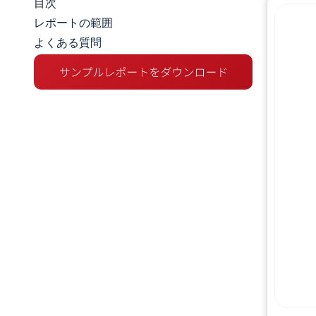
目次
市場規模とシェア
レポートの範囲
よくある質問
市場分析
トレンドとインサイト
セグメント分析
地理分析
競争環境
主要プレーヤー
業界の動向