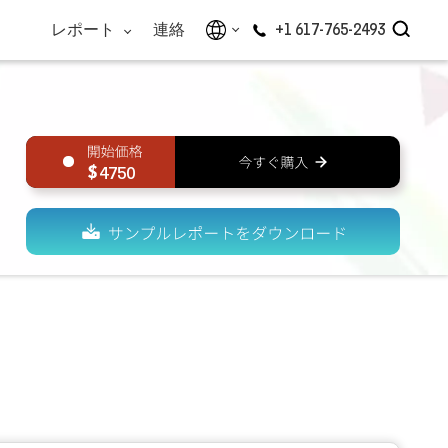
レポート
連絡
+1 617-765-2493
4750