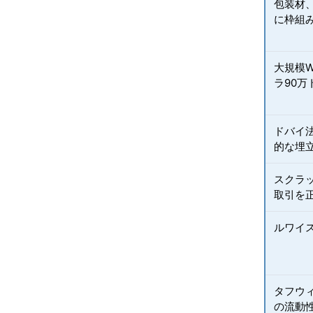
包装材、
に枠組
大規模W
ラ90万
ドバイ法
的な埋
スクラッ
取引を
ルワイス
タフウ
の流動