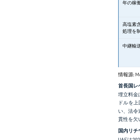
年の稼
高塩素
処理を
中継輸
情報源: Mord
首長国レ
埋立料金
ドルを上
い、法令
貫性を欠
国内リチ
UAEは2