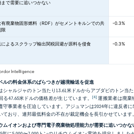
働まで需要に追いつかない
含有廃棄物固形燃料（RDF）がセメントキルンでの共
-0.3%
制限
送によるスクラップ輸出関税回避が原料を侵食
-0.3%
or Intelligence
ベルの料金体系のばらつきが越境輸送を促進
はシャルジャのトン当たり13.61米ドルからアブダビのトン当たり
[4]
回る47.65米ドルの価格差が生じています。
運搬業者は廃棄
遵守事業者を圧迫しています。アジュマンは2024年に違反者に
いており、連邦最低料金の不在が裁定機会を長引かせています
ウムイオンおよび専門電子廃棄物処理能力が需要に追いつかな
025年に5,000〜7,000トンのリチウムイオン電池を排出しま