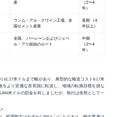
産
（2〜4
年）
ウンム・アル・クワイン工場、全
長期 （4
国セメント産業
年以上）
全国、 バーレーンおよびジェベ
中期
ル・アリ経由のルート
（2〜4
年）
61.27米ドルまで幅があり、典型的な輸送コスト8.17米
物をより安価な首長国に転送し、地域の転換目標を損な
5,446米ドルの罰金を科しましたが、執行は依然として一
。
い
したが、処理能力はわずか1,500トンにとどまり、輸出業者は