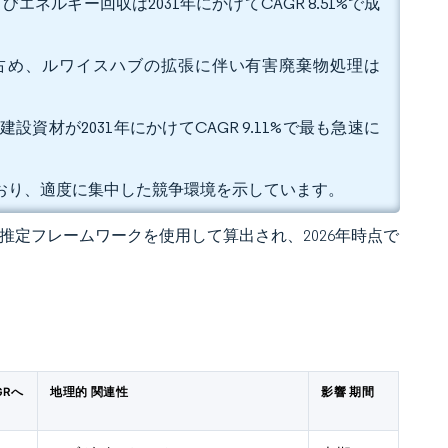
エネルギー回収は2031年にかけてCAGR 8.51%で成
%を占め、ルワイスハブの拡張に伴い有害廃棄物処理は
設資材が2031年にかけてCAGR 9.11%で最も急速に
で支配しており、適度に集中した競争環境を示しています。
 の独自推定フレームワークを使用して算出され、2026年時点で
GRへ
地理的 関連性
影響 期間
）