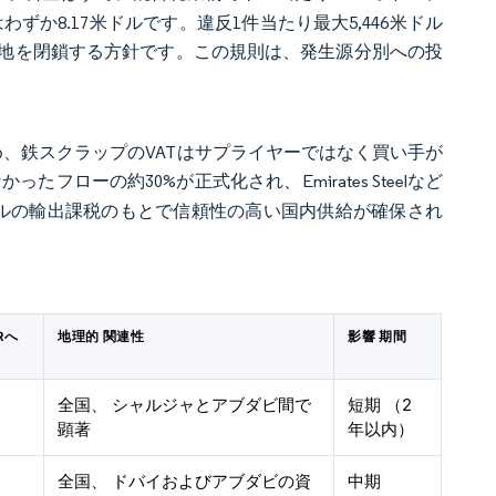
ずか8.17米ドルです。違反1件当たり最大5,446米ドル
立地を閉鎖する方針です。この規則は、発生源分別への投
ため、鉄スクラップのVATはサプライヤーではなく買い手が
フローの約30%が正式化され、Emirates Steelなど
ドルの輸出課税のもとで信頼性の高い国内供給が確保され
Rへ
地理的 関連性
影響 期間
）
全国、 シャルジャとアブダビ間で
短期 （2
顕著
年以内）
全国、 ドバイおよびアブダビの資
中期