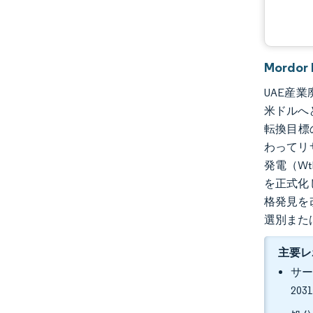
Mordo
UAE産業
米ドルへ
転換目標
わってリ
発電（W
を正式化
格発見を
選別また
主要レ
サー
20