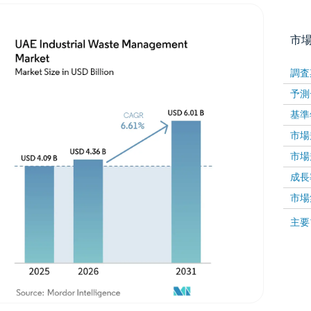
市
調査
予測
基準
市場規
市場規
成長率 
画像 © Mordor Intelligence。再利用にはCC BY 4
市場
画像 ©
主要