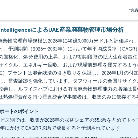
*免
r IntelligenceによるUAE産業廃棄物管理市場分析
廃棄物管理市場規模は2025年に40億9,000万米ドルと評価され、202
と、予測期間（2026〜2031年）において年平均成長率（CAG
の厳格化、処分費用の上昇、および初期段階の拡大生産者責任
サイクル、エネルギー回収、および現場前処理を優先するよう
tE）プラントは混合残渣の引き取りを保証し、2026年1月の
し、監査証跡を強化しています。タフウィールの全国リサイク
改善し、ルワイスハブにおける有害廃棄物処理能力の増強は長
は熱処理資産を持つ垂直統合型事業者は、収集のみに依存する
ポートのポイント
ビス別では、収集が2025年の収益シェアの35.6%を占めて
31年にかけてCAGR 7.91%で成長すると予測されています。