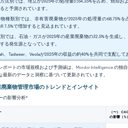
方法別では、埋立が2025年の処理量の54.35%を占め、焼却および
すると予測されています。
物種類別では、非有害廃棄物が2025年の処理量の68.75
GR 7.5%で増加すると見込まれています。
別では、石油・ガスが2025年の産業廃棄物の32.5%を生成し、建
長する発生源となっています。
e'ah、Tadweer、Veolaが2025年の収益の約40%を共同
ポートの市場規模および予測値は、Mordor Intelligence
な最新のデータと洞察に基づいて更新されています。
産業廃棄物管理市場のトレンドとインサイト
ーの影響分析
*
ー
（〜） CA
の影響（%