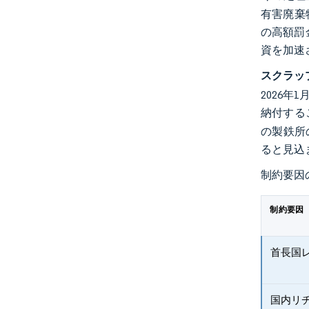
有害廃棄
の高額罰
資を加速
スクラッ
2026
納付する
の製鉄所
ると見込
制約要因
制約要因
首長国
国内リ