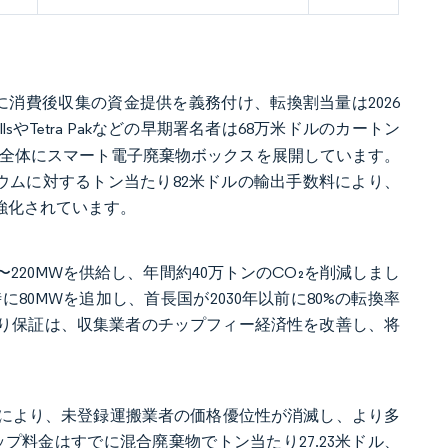
ーに消費後収集の資金提供を義務付け、転換割当量は2026
er MillsやTetra Pakなどの早期署名者は68万米ドルのカートン
ンの職場全体にスマート電子廃棄物ボックスを展開しています。
ウムに対するトン当たり82米ドルの輸出手数料により、
強化されています。
〜220MWを供給し、年間約40万トンのCO₂を削減しまし
80MWを追加し、首長国が2030年以前に80%の転換率
取り保証は、収集業者のチップフィー経済性を改善し、将
げにより、未登録運搬業者の価格優位性が消滅し、より多
プ料金はすでに混合廃棄物でトン当たり27.23米ドル、