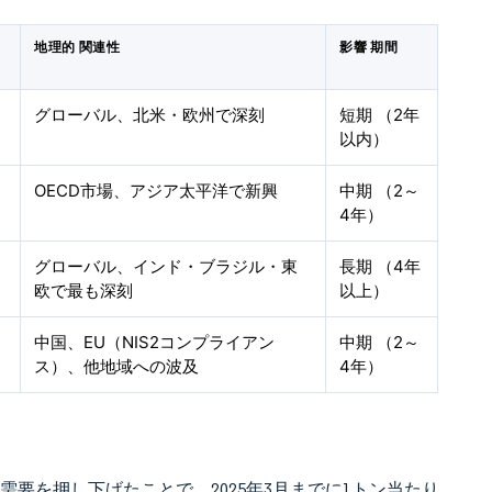
地理的 関連性
影響 期間
グローバル、北米・欧州で深刻
短期 （2年
以内）
OECD市場、アジア太平洋で新興
中期 （2～
4年）
グローバル、インド・ブラジル・東
長期 （4年
欧で最も深刻
以上）
中国、EU（NIS2コンプライアン
中期 （2～
ス）、他地域への波及
4年）
要を押し下げたことで、2025年3月までに1トン当たり