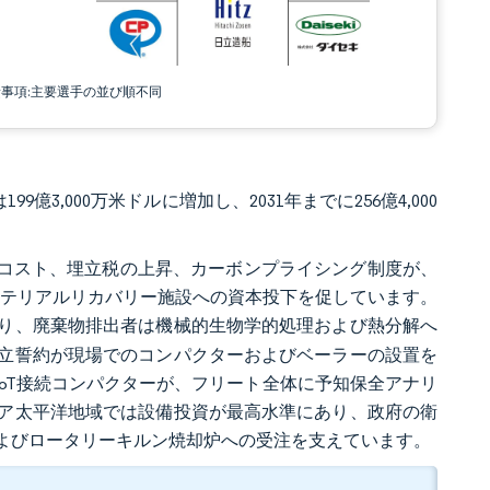
責事項:主要選手の並び順不同
99億3,000万米ドルに増加し、2031年までに256億4,000
スコスト、埋立税の上昇、カーボンプライシング制度が、
なマテリアルリカバリー施設への資本投下を促しています。
り、廃棄物排出者は機械的生物学的処理および熱分解へ
立誓約が現場でのコンパクターおよびベーラーの設置を
IoT接続コンパクターが、フリート全体に予知保全アナリ
ア太平洋地域では設備投資が最高水準にあり、政府の衛
よびロータリーキルン焼却炉への受注を支えています。