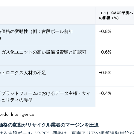
（～） CAGR予測へ
の影響（%）
品価格の変動性（例：古段ボール前年
-0.8%
%）
・ガス化ユニットの高い設備投資額と許認可
-0.6%
カトロニクス人材の不足
-0.5%
ドプラットフォームにおけるデータ主権・サイ
-0.4%
キュリティの障壁
or Intelligence
価格の変動がリサイクル業者のマージンを圧迫
ける古段ボール（OCC）価格は、東南アジアの板紙過剰供給が需