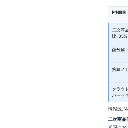
抑制要因
二次商
比-35
熱分解
熟練メ
クラウ
バーセ
情報源: Mord
二次商品
米国にお