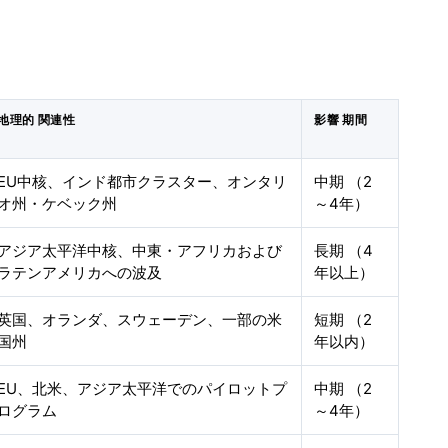
地理的 関連性
影響 期間
EU中核、インド都市クラスター、オンタリ
中期 （2
オ州・ケベック州
～4年）
アジア太平洋中核、中東・アフリカおよび
長期 （4
ラテンアメリカへの波及
年以上）
英国、オランダ、スウェーデン、一部の米
短期 （2
国州
年以内）
EU、北米、アジア太平洋でのパイロットプ
中期 （2
ログラム
～4年）