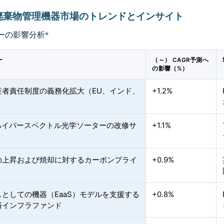
廃棄物管理機器市場のトレンドとインサイト
ーの影響分析
*
ー
（～） CAGR予測へ
の影響（%）
産者責任制度の義務化拡大（EU、インド、
+1.2%
）
応ハイパースペクトル光学ソーターの改修サ
+1.1%
の上昇および焼却に対するカーボンプライ
+0.9%
としての機器（EaaS）モデルを支援する
+0.8%
済インフラファンド