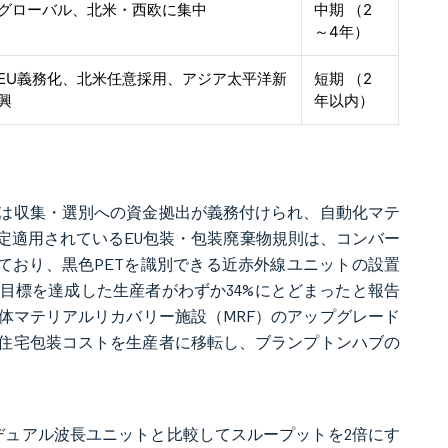
グローバル、北米・西欧に集中
中期 （2
～4年）
EU義務化、北米任意採用、アジア太平洋新
短期 （2
興
年以内）
は収集・選別への資金拠出が義務付けられ、自動化マテ
暫定適用されているEU包装・包装廃棄物規則は、コンバー
めており、黒色PETを識別できる近赤外線ユニットの設置
年の目標を達成した生産者がわずか34%にとどまったと報告
体マテリアルリカバリー施設（MRF）のアップグレード
に住宅包装コストを生産者に移転し、ブランプトンハブの
のデュアル波長ユニットと比較してスループットを2倍にす