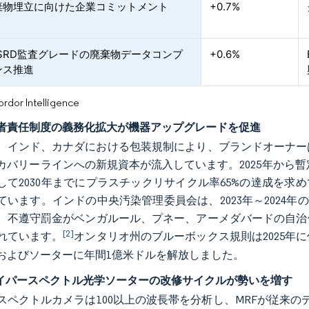
棄物埋立に向けた企業コミットメント
+0.7%
/CSRD監査グレードの廃棄物データコンプ
+0.6%
ンス推進
or Intelligence
者責任制度の義務化拡大が機器アップグレードを促進
、インド、カナダにおける包装規制により、ブランドオーナー
カバリーラインへの新規資本が流入しています。2025年から
して2030年までにプラスチックリサイクル率65%の達成を求
ています。インドの中央汚染管理委員会は、2023年～2024
、不遵守罰金がベンガルール、プネー、アーメダバードの自治
[2]
れています。
オンタリオ州のブルーボックス規則は2025年
およびソーターに年間1億米ドルを解放しました。
ハイパースペクトル光学ソーターの改修サイクルが勢いを増す
スペクトルカメラは100以上の波長帯を分析し、MRFが従来