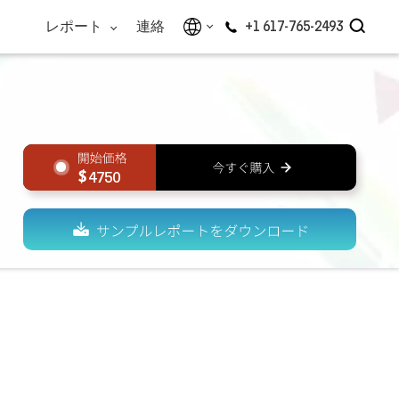
レポート
連絡
+1 617-765-2493
4750