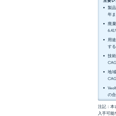
主要レ
製品
年ま
廃棄
6.
用途
す
技術
CA
地域
CA
Veo
の合
注記：本レ
入手可能