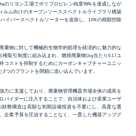
Veoliaのリヨン工場でポリプロピレン純度98%を達成しなが
フィルム向けのオープンソーススペクトルライブラリ構築
にハイパースペクトルソーターを追加し、15%の税額控除
。
リー廃棄物に対して機械的生物学的処理を経済的に魅力的な
出権取引制度に組み込まれ、燃焼廃棄物1kg当たり0.17ユ
枠コストを抑制するためにカーボンキャプチャーユニッ
た3つのプラントを閉鎖に追い込んでいます。
を強力に支援しており、廃棄物管理機器市場全体の成長を
ロバイダーに注入することで、自治体および産業ユーザ
の財務構造は高額な初期設備投資を不要にし、高度な選
は、企業予算を圧迫することなく、一貫した機器アップグ