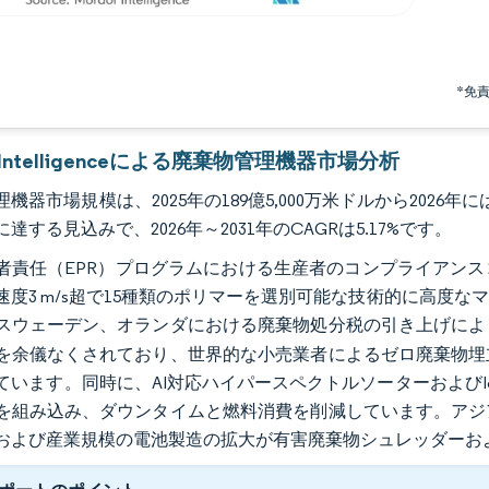
*免
r Intelligenceによる廃棄物管理機器市場分析
機器市場規模は、2025年の189億5,000万米ドルから2026年には1
達する見込みで、2026年～2031年のCAGRは5.17%です。
者責任（EPR）プログラムにおける生産者のコンプライアン
速度3 m/s超で15種類のポリマーを選別可能な技術的に高度
スウェーデン、オランダにおける廃棄物処分税の引き上げによ
を余儀なくされており、世界的な小売業者によるゼロ廃棄物埋
ています。同時に、AI対応ハイパースペクトルソーターおよび
を組み込み、ダウンタイムと燃料消費を削減しています。アジ
および産業規模の電池製造の拡大が有害廃棄物シュレッダーお