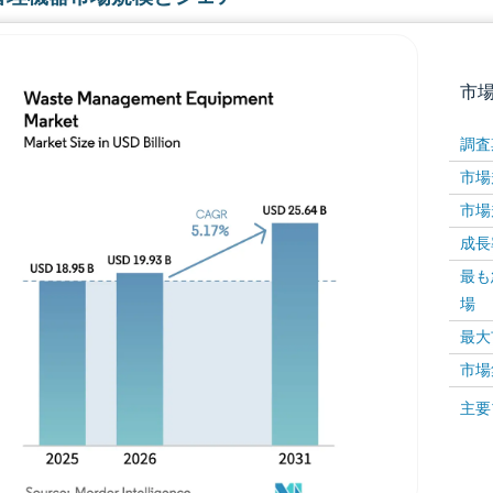
市
調査
市場規
市場規
成長率 
最も
場
画像 © Mordor Intelligence。再利用にはCC BY 4
最大
市場
画像 ©
主要