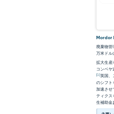
Mordo
廃棄物管理
万米ドルに
拡大生産
コンベヤ
[1]
英国、
のシフト
加速させ
ティクス
生補助金