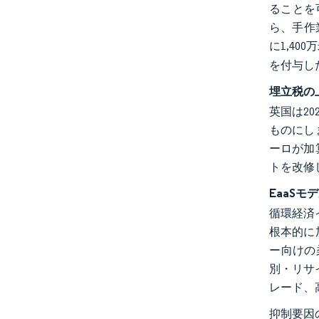
ることを可
ら、手作
に1,40
を付与し
埋立税の
英国は2
ものにしま
ーロが加
トを改修
EaaS
循環経済
根本的に
ー向けの
別・リサ
レード、
抑制要因