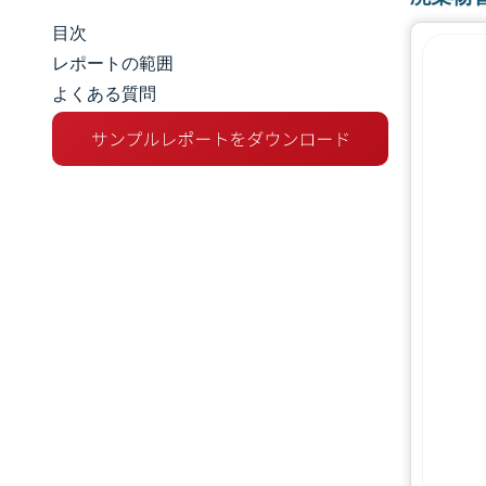
目次
市場規模とシェア
レポートの範囲
よくある質問
市場分析
トレンドとインサイト
セグメント分析
地理分析
競争環境
主要プレーヤー
業界の動向