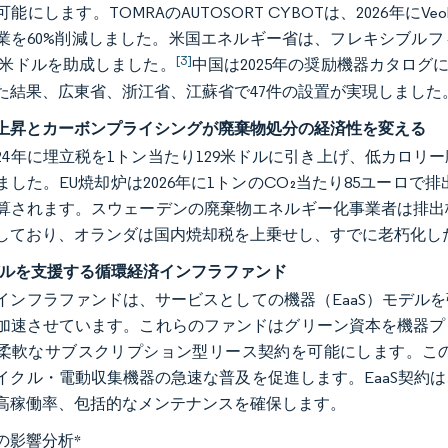
能にします。TOMRAのAUTOSORT CYBOTは、2026年に
業を60%削減しました。米国エネルギー省は、フレキシブル
[3]
0万米ドルを助成しました。
中国は2025年の奨励機器カタログ
た結果、広東省、浙江省、江蘇省で47件の設置が実現しました
上昇とカーボンプライシングが廃棄物処分の経済性を変える
024年に埋立税を1トン当たり129米ドルに引き上げ、低カロ
した。EU焼却炉は2026年に1トンのCO₂当たり85ユーロで排
算されます。スウェーデンの廃棄物エネルギー化事業者は排出
しており、オランダは国内焼却税を上乗せし、すでに老朽化し
モデルを支援する循環経済インフラファンド
インフラファンドは、サービスとしての機器（EaaS）モデル
加速させています。これらのファンドはグリーン資本を機器プ
柔軟なサブスクリプション型リース契約を可能にします。こ
イクル・電動収集機器の急速な普及を促進します。EaaS契約
高稼働率、包括的なメンテナンスを確保します。
の影響分析
*