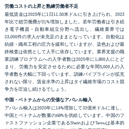
労働コストの上昇と熟練労働者不足
最低賃金は2025年に1日11.50米ドルに引き上げられ、2023
年比で総労働費が21%増加しました。若年労働者は引き続
き電子機器・自動車組立分野へ流出し、繊維業界では
23,000件の求人が未充足のままとなっています。自動化は
紡績・織布工程の圧力を緩和していますが、染色および最
終検査は依然として人手に依存しています。業界支援の職
業訓練プログラムへの入学者数は2025年に1,800人にとど
まり、労働力を安定させるために必要な年間5,000人の入
学者数を大幅に下回っています。訓練パイプラインが拡充
されない限り、賃金水準の上昇はタイ繊維市場のコスト競
争力を圧迫し続けるでしょう。
中国・ベトナムからの安価なアパレル輸入
アパレル輸入は2025年に14%増加して32億米ドルに達し、
中国とベトナムが数量の68%を供給しています。中国のフ
ァストファッション企業であるSheinおよびTemuは基本的