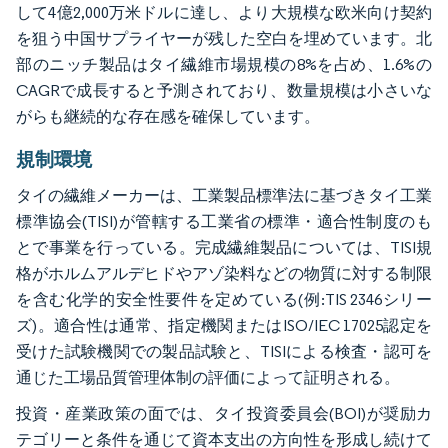
して4億2,000万米ドルに達し、より大規模な欧米向け契約
を狙う中国サプライヤーが残した空白を埋めています。北
部のニッチ製品はタイ繊維市場規模の8%を占め、1.6%の
CAGRで成長すると予測されており、数量規模は小さいな
がらも継続的な存在感を確保しています。
規制環境
タイの繊維メーカーは、工業製品標準法に基づきタイ工業
標準協会(TISI)が管轄する工業省の標準・適合性制度のも
とで事業を行っている。完成繊維製品については、TISI規
格がホルムアルデヒドやアゾ染料などの物質に対する制限
を含む化学的安全性要件を定めている(例:TIS 2346シリー
ズ)。適合性は通常、指定機関またはISO/IEC 17025認定を
受けた試験機関での製品試験と、TISIによる検査・認可を
通じた工場品質管理体制の評価によって証明される。
投資・産業政策の面では、タイ投資委員会(BOI)が奨励カ
テゴリーと条件を通じて資本支出の方向性を形成し続けて