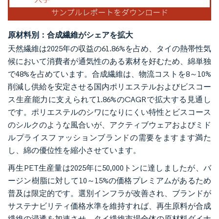
原材料別：合成繊維がシェアを拡大
天然繊維は2025年の収益の61.86%を占め、タイの熱帯性気
候において消費者が通気性のある素材を好むため、綿単独
で48%を占めています。合成繊維は、物流コストを8～10%
削減し供給を安定させる国内ポリエステルおよびビスコー
ス生産能力に支えられて1.86%のCAGRで拡大する見通し
です。ポリエステルのシワになりにくい特性とビスコース
のシルクのような風合いが、アクティブウェアおよびミド
ルプライスファッションブランドの需要をますます満た
し、綿の優位性を縮小させています。
再生PET生産量は2025年に50,000トンに達しましたが、バ
ージン樹脂に対して10～15%の価格プレミアムがあるため
普及は限定的です。選別インフラが改善され、ブランドが
サステナビリティ価格水準を維持すれば、再生原料が合成
繊維の浸透を加速させ、タイ繊維市場全体の原材料ダイナ