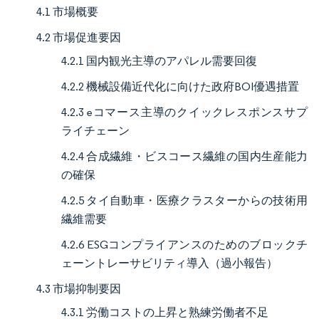
4.1 市場概要
4.2 市場促進要因
4.2.1 国内観光主導のアパレル需要回復
4.2.2 機械設備近代化に向けた政府BOI優遇措置
4.2.3 eコマース主導のクイックレスポンスサプ
ライチェーン
4.2.4 合成繊維・ビスコース繊維の国内生産能力
の確保
4.2.5 タイ自動車・医療クラスターからの技術用
繊維需要
4.2.6 ESGコンプライアンスのためのブロックチ
ェーントレーサビリティ導入（過小報告）
4.3 市場抑制要因
4.3.1 労働コストの上昇と熟練労働者不足