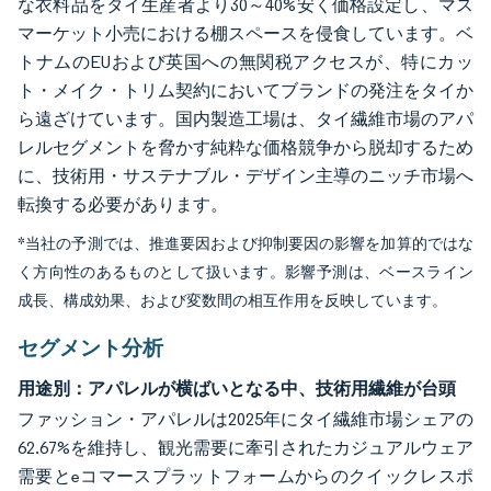
な衣料品をタイ生産者より30～40%安く価格設定し、マス
マーケット小売における棚スペースを侵食しています。ベ
トナムのEUおよび英国への無関税アクセスが、特にカッ
ト・メイク・トリム契約においてブランドの発注をタイか
ら遠ざけています。国内製造工場は、タイ繊維市場のアパ
レルセグメントを脅かす純粋な価格競争から脱却するため
に、技術用・サステナブル・デザイン主導のニッチ市場へ
転換する必要があります。
*当社の予測では、推進要因および抑制要因の影響を加算的ではな
く方向性のあるものとして扱います。影響予測は、ベースライン
成長、構成効果、および変数間の相互作用を反映しています。
セグメント分析
用途別：アパレルが横ばいとなる中、技術用繊維が台頭
ファッション・アパレルは2025年にタイ繊維市場シェアの
62.67%を維持し、観光需要に牽引されたカジュアルウェア
需要とeコマースプラットフォームからのクイックレスポ