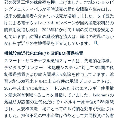
部の製造工場の稼働率を押し上げました。地域のショッピ
ングフェスティバルが即時販売の新たな販路を生み出し、
従来の流通業者を介さない販売が増加しました。タイ観光
庁による電子ウォレットキャンペーンが国内製造衣料品の
購買を促進し続け、2026年にかけて工場の受注残を安定さ
せています。訪問者の継続的な流入は、輸出の逆風にもか
[1]
かわらず近期の生地需要を下支えしています。
。
機械設備近代化に向けた政府BOI優遇措置
スマート・サステナブル繊維スキームは、先進的な織機、
デジタルプリンター、水処理システムに対して8年間の税
制優遇措置および輸入関税50%免除を付与しています。総
額3億4,300万米ドルに上る47件の承認プロジェクトは、
2025年末までに布地1メートルあたりのエネルギー使用量
を最大30%削減することを目指していました。Indoramaの
溶融紡糸設備の近代化だけでエネルギー原単位が15%削減
され、大規模製造工場にとっての即時的な効果が実証され
ました。担保不足の中小企業は依然として共同投資に苦慮