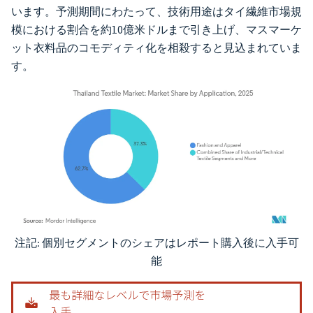
います。予測期間にわたって、技術用途はタイ繊維市場規
模における割合を約10億米ドルまで引き上げ、マスマーケ
ット衣料品のコモディティ化を相殺すると見込まれていま
す。
注記: 個別セグメントのシェアはレポート購入後に入手可
画像 © Mordor Intelligence。再利用にはCC BY 4.0の表示が必要です。
能