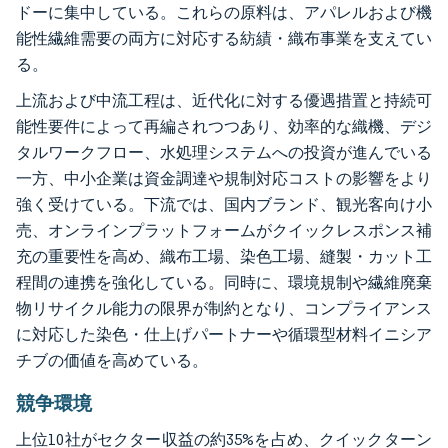
ドーに集中している。これらの原料は、アパレルおよび機
能性繊維需要の両方に対応する紡績・織布事業を支えてい
る。
上流および中流工程は、近代化に対する優遇措置と持続可
能性要件によって再編されつつあり、効率的な織機、デジ
タルワークフロー、水処理システムへの投資が進んでいる
一方、中小企業は資金調達や規制対応コストの影響をより
強く受けている。下流では、国内ブランド、観光客向け小
売、オンラインプラットフォームがクイックレスポンス補
充の重要性を高め、織布工場、染色工場、縫製・カット工
程間の連携を強化している。同時に、環境規制や繊維廃棄
物リサイクル能力の限界が制約となり、コンプライアンス
に対応した染色・仕上げパートナーや循環型材料イニシア
チブの価値を高めている。
競争環境
上位10社がセクター収益の約35%を占め、クイックターン