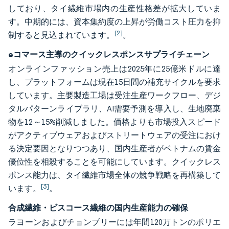
しており、タイ繊維市場内の生産性格差が拡大していま
す。中期的には、資本集約度の上昇が労働コスト圧力を抑
[2]
制すると見込まれています。
。
eコマース主導のクイックレスポンスサプライチェーン
オンラインファッション売上は2025年に25億米ドルに達
し、プラットフォームは現在15日間の補充サイクルを要求
しています。主要製造工場は受注生産ワークフロー、デジ
タルパターンライブラリ、AI需要予測を導入し、生地廃棄
物を12～15%削減しました。価格よりも市場投入スピード
がアクティブウェアおよびストリートウェアの受注におけ
る決定要因となりつつあり、国内生産者がベトナムの賃金
優位性を相殺することを可能にしています。クイックレス
ポンス能力は、タイ繊維市場全体の競争戦略を再構築して
[3]
います。
。
合成繊維・ビスコース繊維の国内生産能力の確保
ラヨーンおよびチョンブリーには年間120万トンのポリエ