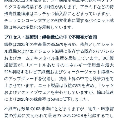
ミクスを再構築する可能性があります。アラミドなどの特
殊高性能繊維はニッチかつ輸入品にとどまっていますが、
チュラロンコーン大学との相変化糸に関するパイロット試
験は将来の多様化を示唆しています。
プロセス・技術別：織物優位の中で不織布が台頭
織物は2025年の生産量の85.56%を占め、依然としてシャト
ル織機およびエアジェット織機に依存する既存のアパレル
およびホームテキスタイル生産を反映しています。BOI優
遇措置が、1メートルあたりのエネルギー使用量を最大
22%削減するレピア織機およびウォータージェット織機へ
のアップグレードを促進し、賃金上昇の中でも競争力を向
上させています。ニット製品は収益の9%を占め、Tシャツ
およびアクティブウェアを中心としていますが、輸出低迷
により2025年の稼働率は68%に低下しました。
不織布は数量の10%未満にとどまりますが、衛生・医療需
要の持続に支えられて最速の1.89%CAGRを記録するでし