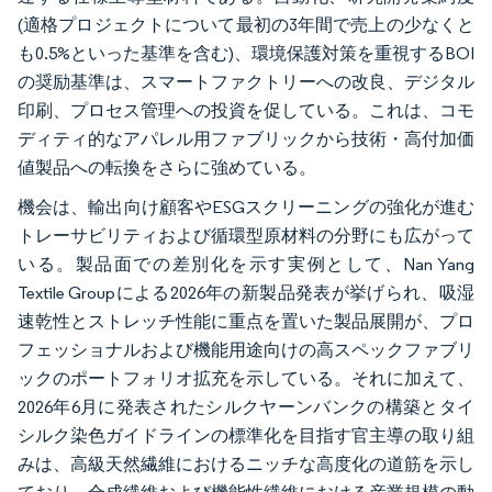
(適格プロジェクトについて最初の3年間で売上の少なくと
も0.5%といった基準を含む)、環境保護対策を重視するBOI
の奨励基準は、スマートファクトリーへの改良、デジタル
印刷、プロセス管理への投資を促している。これは、コモ
ディティ的なアパレル用ファブリックから技術・高付加価
値製品への転換をさらに強めている。
機会は、輸出向け顧客やESGスクリーニングの強化が進む
トレーサビリティおよび循環型原材料の分野にも広がって
いる。製品面での差別化を示す実例として、Nan Yang
Textile Groupによる2026年の新製品発表が挙げられ、吸湿
速乾性とストレッチ性能に重点を置いた製品展開が、プロ
フェッショナルおよび機能用途向けの高スペックファブリ
ックのポートフォリオ拡充を示している。それに加えて、
2026年6月に発表されたシルクヤーンバンクの構築とタイ
シルク染色ガイドラインの標準化を目指す官主導の取り組
みは、高級天然繊維におけるニッチな高度化の道筋を示し