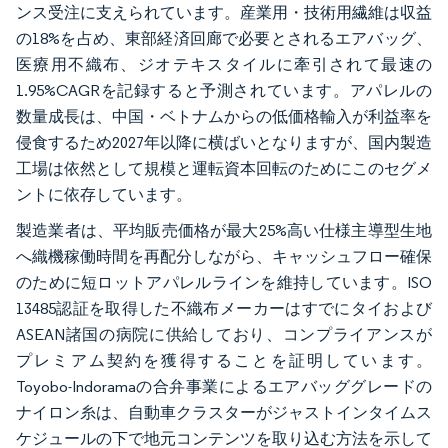
ンス受注に支えられています。産業用・技術用繊維は収益
の18%を占め、東部経済回廊で必要とされるエアバッグ、
医療用不織布、ジオテキスタイルに牽引されて最速の
1.95%CAGRを記録すると予測されています。アパレルの
数量成長は、中国・ベトナムからの低価格輸入が利益率を
侵食するため2027年以降に横ばいとなりますが、国内製造
工場は依然として規模と運転資本回転のためにこのセグメ
ントに依存しています。
製造業者は、平均販売価格が最大25%高い仕様主導型生地
へ織機稼働時間を再配分しながら、キャッシュフロー確保
のために短ロットアパレルラインを維持しています。ISO
13485認証を取得した不織布メーカーはすでにタイおよび
ASEAN諸国の病院に供給しており、コンプライアンスが
プレミアム契約を獲得することを証明しています。
Toyobo-Indoramaの合弁事業によるエアバッググレードの
ナイロン糸は、自動車クラスターがジャストインタイムス
ケジュールの下で地元コンテンツを取り込む方法を示して