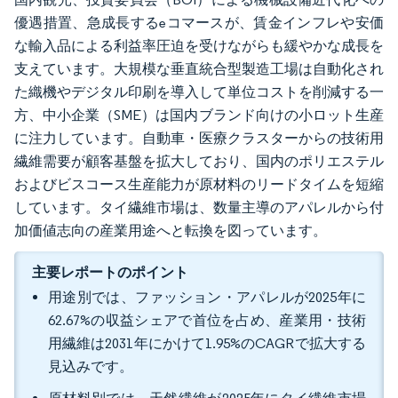
優遇措置、急成長するeコマースが、賃金インフレや安価
な輸入品による利益率圧迫を受けながらも緩やかな成長を
支えています。大規模な垂直統合型製造工場は自動化され
た織機やデジタル印刷を導入して単位コストを削減する一
方、中小企業（SME）は国内ブランド向けの小ロット生産
に注力しています。自動車・医療クラスターからの技術用
繊維需要が顧客基盤を拡大しており、国内のポリエステル
およびビスコース生産能力が原材料のリードタイムを短縮
しています。タイ繊維市場は、数量主導のアパレルから付
加価値志向の産業用途へと転換を図っています。
主要レポートのポイント
用途別では、ファッション・アパレルが2025年に
62.67%の収益シェアで首位を占め、産業用・技術
用繊維は2031年にかけて1.95%のCAGRで拡大する
見込みです。