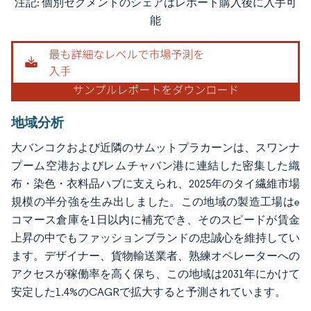
注記: 個別セグメントのシェアはレポート購入後に入手可
画像 © Mordor Intelligence。再利用にはCC BY 4.0の表示が必要です。
能
地域分析
大バンコクおよび近隣のサムットプラカーンは、スワンナ
プーム空港およびレムチャバン港に連結した密集した織
布・染色・衣料品ハブに支えられ、2025年のタイ繊維市場
規模の半分強を生み出しました。この地域の製造工場はe
コマース倉庫を1日以内に補充でき、そのスピードが賃金
上昇の中でもファッションブランドの忠誠心を維持してい
ます。デザイナー、貨物輸送業者、熟練オペレーターへの
アクセスが稼働率を高く保ち、この地域は2031年にかけて
安定した1.4%のCAGRで拡大すると予測されています。