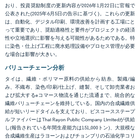
おり、投資奨励制度の更新内容が2026年1月22日に官報で
公表された(2025年6月5日の告示に基づく)。これらの更新
は、自動化、デジタル印刷、環境改善を計画する工場にと
って重要であり、奨励適格性と要件がプロジェクトの経済
性や立地選択に影響を与える可能性があるためである。特
に染色・仕上げ工程に廃水処理設備やプロセス管理が必要
な場合は影響が大きい。
バリューチェーン分析
タイは、繊維・ポリマー原料の供給から紡糸、製織/編
み、不織布、染色/印刷/仕上げ、縫製、そして卸売業者お
よび拡大するeコマース物流を通じた流通まで、統合的な
繊維バリューチェーンを維持している。国内の合成繊維供
給が短いリードタイムを支えており、ビスコースステープ
ルファイバーはThai Rayon Public Company Limitedが供給
し(報告されている年間生産能力は151,000トン)、大規模な
合成繊維生産はラヨーンおよびチョンブリの石油化学コリ