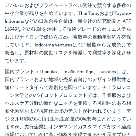
アパレルおよびプライベートラベル受注で競合する多数の
中小企業が残りを占めています。Thai TorayおよびToyobo-
Indoramaなどの日系合弁企業は、親会社の研究開発とIATF
16949などの認証を活用して技術グレードのポリエステル
およびナイロンで優位を占め、複数年の自動車契約を確保
しています。Indorama VenturesはPET樹脂から完成糸まで
統合し、原材料の変動リスクを軽減して利益率を深化させ
ています。
国内ブランド（Thanulux、Textile Prestige、Luckytex）は、
国内ブランドおよび地域小売業者向けのデザイン機動性と
短いリードタイムで差別化を図っています。チュラロンコ
ーン大学とのパイロットプロジェクトでは、作業服および
ヘルスケア分野の新たなニッチを開拓する可能性のある相
変化素材および抗菌仕上げのテストが行われています。デ
ジタル印刷の採用は生地生産量の8%未満にとどまってい
ますが、先行企業はオンデマンドカスタマイズがタイ繊維
市場においていかに高い価格を実現できるかを示すプレミ