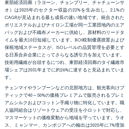
東部経済回廊（ラヨーン、チョンブリー、チャチューンサ
オ）は2025年のセクター収益の22%を生み出し、2.1%の
CAGRが見込まれる最も成長の速い地域です。統合された
ポリエステルおよびナイロン工場が同一工業団地内のエア
バッグおよび不織布メーカーに供給し、原材料のリードタ
イムを最大10日短縮しています。BOI税制優遇措置および
保税地域ステータスが、ISOレベルの品質管理を必要とす
る日系合弁企業にとってさらなる誘引力を加えています。
技術用繊維が台頭するにつれ、東部経済回廊のタイ繊維市
場シェアは2031年までに約26%に達すると見込まれていま
す。
チェンマイやランプーンなどの北部地方は、観光客向けブ
ティックで40～50%の価格プレミアムで販売されるプレミ
アムシルクおよびコットン手織り物に特化しています。職
人協同組合はリゾートウェアの受注を小ロットで対応し、
マスマーケットの価格変動から地域を守っています。ラオ
ス、ミャンマー、カンボジアへの輸出は2025年に7%増加