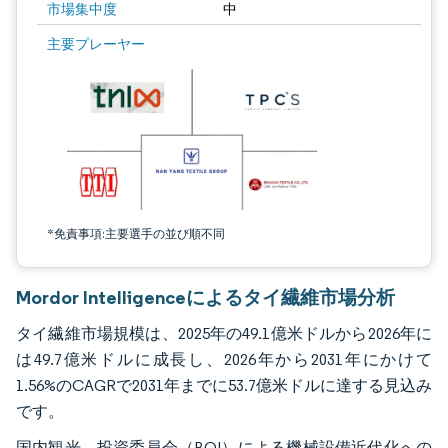
市場集中度
中
画像 © Mordor Intelligence。再利用にはCC BY 4.0の表示が必要です。
主要プレーヤー
*免責事項:主要選手の並び順不同
Mordor Intelligenceによるタイ繊維市場分析
タイ繊維市場規模は、2025年の49.1億米ドルから2026年に
は49.7億米ドルに成長し、2026年から2031年にかけて
1.56%のCAGRで2031年までに53.7億米ドルに達する見込み
です。
国内観光、投資委員会（BOI）による機械設備近代化への