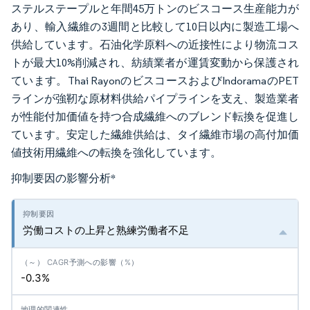
ステルステープルと年間45万トンのビスコース生産能力が
あり、輸入繊維の3週間と比較して10日以内に製造工場へ
供給しています。石油化学原料への近接性により物流コス
トが最大10%削減され、紡績業者が運賃変動から保護され
ています。Thai RayonのビスコースおよびIndoramaのPET
ラインが強靭な原材料供給パイプラインを支え、製造業者
が性能付加価値を持つ合成繊維へのブレンド転換を促進し
ています。安定した繊維供給は、タイ繊維市場の高付加価
値技術用繊維への転換を強化しています。
抑制要因の影響分析
*
労働コストの上昇と熟練労働者不足
-0.3%