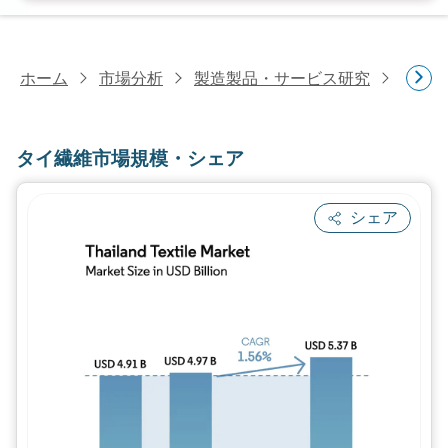
ホーム
市場分析
製造製品・サービス研究
繊維
タイ繊維市場規模・シェア
シェア
画像 © Mordor Intelligence。再利用に